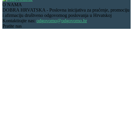
O NAMA
DOBRA HRVATSKA - Poslovna inicijativa za praćenje, promociju
i afirmaciju društveno odgovornog poslovanja u Hrvatskoj
Kontaktirajte nas:
odgovorno@odgovorno.hr
Pratite nas