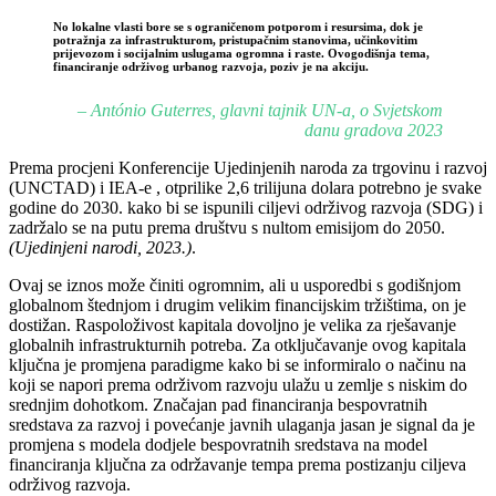
No lokalne vlasti bore se s ograničenom potporom i resursima, dok je
potražnja za infrastrukturom, pristupačnim stanovima, učinkovitim
prijevozom i socijalnim uslugama ogromna i raste. Ovogodišnja tema,
financiranje održivog urbanog razvoja, poziv je na akciju.
– António Guterres, glavni tajnik UN-a, o Svjetskom
danu gradova 2023
Prema procjeni Konferencije Ujedinjenih naroda za trgovinu i razvoj
(UNCTAD) i IEA-e , otprilike 2,6 trilijuna dolara potrebno je svake
godine do 2030. kako bi se ispunili ciljevi održivog razvoja (SDG) i
zadržalo se na putu prema društvu s nultom emisijom do 2050.
(Ujedinjeni narodi, 2023.)
.
Ovaj se iznos može činiti ogromnim, ali u usporedbi s godišnjom
globalnom štednjom i drugim velikim financijskim tržištima, on je
dostižan. Raspoloživost kapitala dovoljno je velika za rješavanje
globalnih infrastrukturnih potreba. Za otključavanje ovog kapitala
ključna je promjena paradigme kako bi se informiralo o načinu na
koji se napori prema održivom razvoju ulažu u zemlje s niskim do
srednjim dohotkom. Značajan pad financiranja bespovratnih
sredstava za razvoj i povećanje javnih ulaganja jasan je signal da je
promjena s modela dodjele bespovratnih sredstava na model
financiranja ključna za održavanje tempa prema postizanju ciljeva
održivog razvoja.