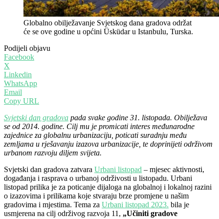
Globalno obilježavanje Svjetskog dana gradova održat
će se ove godine u općini Üsküdar u Istanbulu, Turska.
Podijeli objavu
Facebook
X
Linkedin
WhatsApp
Email
Copy URL
Svjetski dan gradova
pada svake godine 31. listopada. Obilježava
se od 2014. godine. Cilj mu je promicati interes međunarodne
zajednice za globalnu urbanizaciju, poticati suradnju među
zemljama u rješavanju izazova urbanizacije, te doprinijeti održivom
urbanom razvoju diljem svijeta.
Svjetski dan gradova zatvara
Urbani listopad
– mjesec aktivnosti,
događanja i rasprava o urbanoj održivosti u listopadu. Urbani
listopad prilika je za poticanje dijaloga na globalnoj i lokalnoj razini
o izazovima i prilikama koje stvaraju brze promjene u našim
gradovima i mjestima. Tema za
Urbani listopad 2023.
bila je
usmjerena na cilj održivog razvoja 11,
„Učiniti gradove