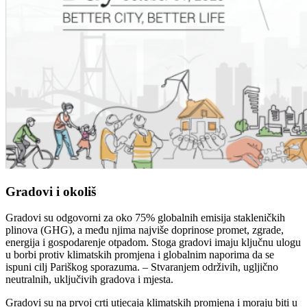
Gradovi i okoliš
Gradovi su odgovorni za oko 75% globalnih emisija stakleničkih
plinova (GHG), a među njima najviše doprinose promet, zgrade,
energija i gospodarenje otpadom. Stoga gradovi imaju ključnu ulogu
u borbi protiv klimatskih promjena i globalnim naporima da se
ispuni cilj Pariškog sporazuma. – Stvaranjem održivih, ugljično
neutralnih, uključivih gradova i mjesta.
Gradovi su na prvoj crti utjecaja klimatskih promjena i moraju biti u