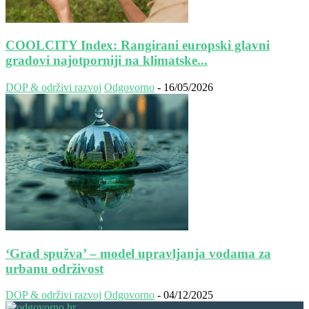
COOLCITY Index: Rangirani europski glavni
gradovi najotporniji na klimatske...
DOP & održivi razvoj
Odgovorno
-
16/05/2026
‘Grad spužva’ – model upravljanja vodama za
urbanu održivost
DOP & održivi razvoj
Odgovorno
-
04/12/2025