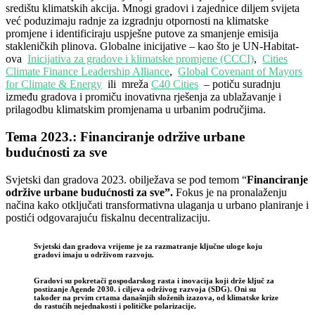
središtu klimatskih akcija. Mnogi gradovi i zajednice diljem svijeta
već poduzimaju radnje za izgradnju otpornosti na klimatske
promjene i identificiraju uspješne putove za smanjenje emisija
stakleničkih plinova. Globalne inicijative – kao što je UN-Habitat-
ova
Inicijativa za gradove i klimatske promjene (CCCI)
,
Cities
Climate Finance Leadership Alliance
,
Global Covenant of Mayors
for Climate & Energy
ili mreža
C40 Cities
– potiču suradnju
između gradova i promiču inovativna rješenja za ublažavanje i
prilagodbu klimatskim promjenama u urbanim područjima.
Tema 2023.: Financiranje održive urbane
budućnosti za sve
Svjetski dan gradova 2023. obilježava se pod temom “
Financiranje
održive urbane budućnosti za sve”.
Fokus je na pronalaženju
načina kako otključati transformativna ulaganja u urbano planiranje i
postići odgovarajuću fiskalnu decentralizaciju.
Svjetski dan gradova vrijeme je za razmatranje ključne uloge koju
gradovi imaju u održivom razvoju.
Gradovi su pokretači gospodarskog rasta i inovacija koji drže ključ za
postizanje Agende 2030. i ciljeva održivog razvoja (SDG). Oni su
također na prvim crtama današnjih složenih izazova, od klimatske krize
do rastućih nejednakosti i političke polarizacije.