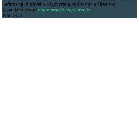
i afirmaciju društveno odgovornog poslovanja u Hrvatskoj
Kontaktirajte nas:
odgovorno@odgovorno.hr
Pratite nas