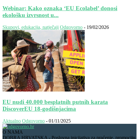
Webinar: Kako oznaka ‘EU Ecolabel’ donosi
ekološku izvrsnost u...
Skupovi, edukacija, natječaji
Odgovorno
-
19/02/2026
EU nudi 40.000 besplatnih putnih karata
DiscoverEU 18-godišnjacima
Aktualno
Odgovorno
-
01/11/2025
O NAMA
DOBRA HRVATSKA - Poslovna inicijativa za praćenje, promociju