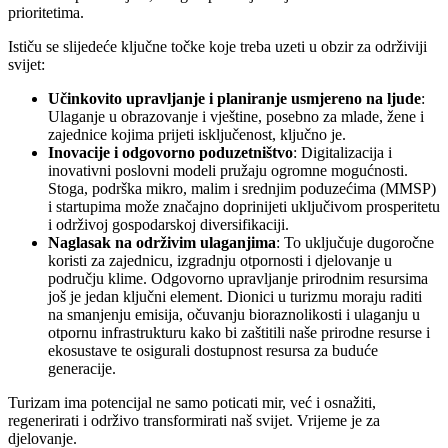
prioritetima.
Ističu se slijedeće ključne točke koje treba uzeti u obzir za održiviji
svijet:
Učinkovito upravljanje i planiranje usmjereno na ljude
:
Ulaganje u obrazovanje i vještine, posebno za mlade, žene i
zajednice kojima prijeti isključenost, ključno je.
Inovacije i odgovorno poduzetništvo
: Digitalizacija i
inovativni poslovni modeli pružaju ogromne mogućnosti.
Stoga, podrška mikro, malim i srednjim poduzećima (MMSP)
i startupima može značajno doprinijeti uključivom prosperitetu
i održivoj gospodarskoj diversifikaciji.
Naglasak na održivim ulaganjima
: To uključuje dugoročne
koristi za zajednicu, izgradnju otpornosti i djelovanje u
području klime. Odgovorno upravljanje prirodnim resursima
još je jedan ključni element. Dionici u turizmu moraju raditi
na smanjenju emisija, očuvanju bioraznolikosti i ulaganju u
otpornu infrastrukturu kako bi zaštitili naše prirodne resurse i
ekosustave te osigurali dostupnost resursa za buduće
generacije.
Turizam ima potencijal ne samo poticati mir, već i osnažiti,
regenerirati i održivo transformirati naš svijet. Vrijeme je za
djelovanje.