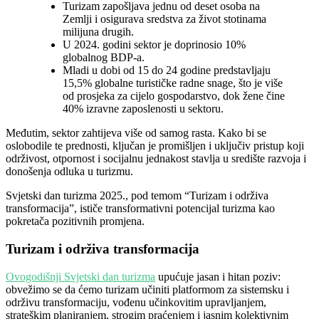
Turizam zapošljava jednu od deset osoba na
Zemlji i osigurava sredstva za život stotinama
milijuna drugih.
U 2024. godini sektor je doprinosio 10%
globalnog BDP-a.
Mladi u dobi od 15 do 24 godine predstavljaju
15,5% globalne turističke radne snage, što je više
od prosjeka za cijelo gospodarstvo, dok žene čine
40% izravne zaposlenosti u sektoru.
Međutim, sektor zahtijeva više od samog rasta. Kako bi se
oslobodile te prednosti, ključan je promišljen i uključiv pristup koji
održivost, otpornost i socijalnu jednakost stavlja u središte razvoja i
donošenja odluka u turizmu.
Svjetski dan turizma 2025., pod temom “Turizam i održiva
transformacija”, ističe transformativni potencijal turizma kao
pokretača pozitivnih promjena.
Turizam i održiva transformacija
Ovogodišnji Svjetski dan turizma
upućuje jasan i hitan poziv:
obvežimo se da ćemo turizam učiniti platformom za sistemsku i
održivu transformaciju, vođenu učinkovitim upravljanjem,
strateškim planiranjem, strogim praćenjem i jasnim kolektivnim