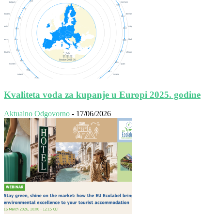
Kvaliteta voda za kupanje u Europi 2025. godine
Aktualno
Odgovorno
-
17/06/2026