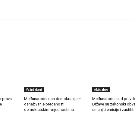
Važni dani
Aktualno
h prava
Međunarodni dan demokracije –
Međunarodni sud pravde 
še
osnaživanje predanosti
Države su zakonski obv
demokratskim vrijednostima
smanjiti emisije i zaštitit