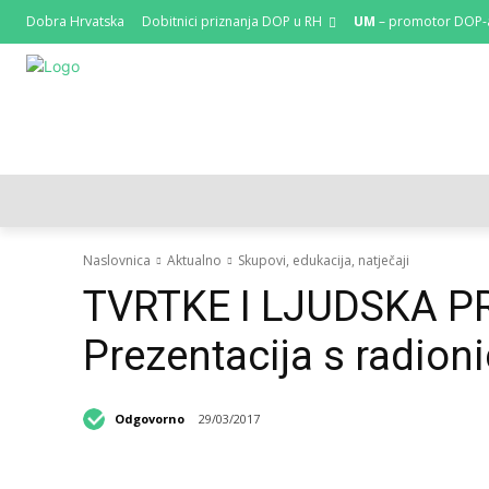
Dobra Hrvatska
Dobitnici priznanja DOP u RH
UM
– promotor DOP-
HRVATSKI REGISTAR DOP-A
RAZGOVORI I KOLUMNE
Naslovnica
Aktualno
Skupovi, edukacija, natječaji
TVRTKE I LJUDSKA P
Prezentacija s radioni
Odgovorno
29/03/2017
Podijeli objavu