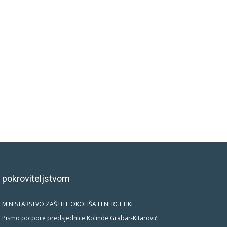
 pokroviteljstvom
MINISTARSTVO ZAŠTITE OKOLIŠA I ENERGETIKE
Pismo potpore predsjednice Kolinde Grabar-Kitarović