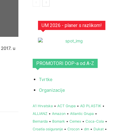
UM 2026 - planer s razlikom!
 2017. u
PROMOTORI DOP-a od A-Z
Tvrtke
Organizacije
A1 Hrvatska
•
ACT Grupa
•
AD PLASTIK
•
ALLIANZ
•
Amazon
•
Atlantic Grupa
•
Bernarda
•
Bomark
•
Cemex
•
Coca-Cola
•
Croatia osiguranje
•
Crocon
•
dm
•
Dukat
•