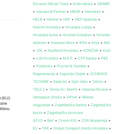
Ericsson Nikola Tesla
•
Erste banka
•
GRAWE
•
Hauska & Partner
•
HBOR
•
Heineken
•
HELB
•
Henkel
•
HEP
•
HEP Opskrba
•
Holcim Hrvatska
•
Hrvatska Lutrija
•
Hrvatske šume
•
Hrvatski kišobran
•
Hrvatski
telekom
•
Humana Nova
•
IKEA
•
Ilirija
•
INA
•
JGL
•
Kaufland Hrvatska
•
KONČAR
•
Kraš
•
Lidl Hrvatska
•
M.E.P.
•
OTP banka
•
PBZ
•
Podravka
•
Procter & Gamble
•
Regeneracija
•
Saponija Osijek
•
SCHRACK
TECHNIK
•
Selectio
•
Spin Valis
•
Tehnix
•
TELE 2
•
Terme Sv. Martin
•
Valamar Riviera
•
Vetropack Straža
•
VIPnet
•
Wiener
(ICJ):
ezne
osiguranje
•
Zagrebačka banka
•
Zagrebačka
i klimu
burza
•
Zagrebačka pivovara
AZVO
•
Beč
•
Crveni Križ
•
CSR Akademija
•
EU
•
FER
•
Global Compact mreža Hrvatska
•