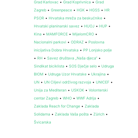
Grad Karlovac
•
Grad Koprivnica
•
Grad
Zagreb
•
Greenpeace
•
HGK
•
HGSS
•
HR
PSOR
•
Hrvatska mreža za beskućnike
•
Hrvatski planinarski savez
•
HUOJ
•
HUP
•
Kina
•
MAMFORCE
•
MijelomCRO
•
Nacionalni parkovi
•
ODRAZ
•
Poslovna
inicijativa Dobra Hrvatska
•
PP Lonjsko polje
•
RH
•
Savez društava „Naša djeca“
•
Sindikat biciklista
•
SOS Dječje selo
•
Udruga
BIOM
•
Udruga Uzor Hrvatske
•
Ukrajina
•
UN
•
UN Ciljevi održivog razvoja
•
UNICEF
•
Unija za Mediteran
•
USKOK
•
Volonterski
centar Zagreb
•
WHO
•
WWF Adrija
•
Zaklada Reach for Change
•
Zaklada
Solidarna
•
Zaklada Vaša pošta
•
Zürich
•
Švicarska