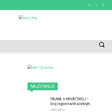
VREDNOTE I VRLINE
VIŠE...
NAJČITANIJE
FAUNA: U HRVATSKOJ –
broj registriranih pčelinjih...
24/07/2017