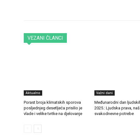
Podijeli objavu
VEZANI ČLANCI
Aktualno
Važni dani
Porast broja klimatskih sporova
Međunarodni dan ljudski
posljednjeg desetljeća prisilio je
2025.: Ljudska prava, na
vlade i velike tvrtke na djelovanje
svakodnevne potrebe