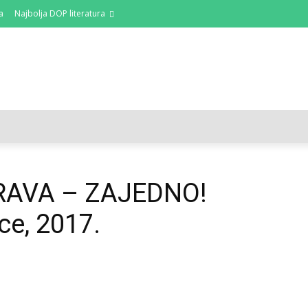
a
Najbolja DOP literatura
DOP I ODRŽIVI RAZVOJ
AKTUALNO
OSVRTI
RAVA – ZAJEDNO!
ce, 2017.