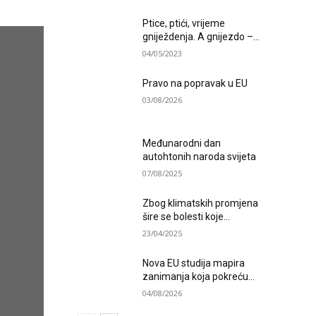
Ptice, ptići, vrijeme
gniježdenja. A gnijezdo –...
04/05/2023
Pravo na popravak u EU
03/08/2026
Međunarodni dan
autohtonih naroda svijeta
07/08/2025
Zbog klimatskih promjena
šire se bolesti koje...
23/04/2025
Nova EU studija mapira
zanimanja koja pokreću...
04/08/2026