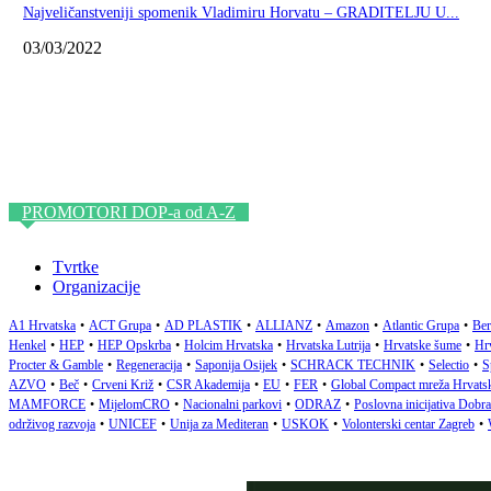
Najveličanstveniji spomenik Vladimiru Horvatu – GRADITELJU U...
03/03/2022
PROMOTORI DOP-a od A-Z
Tvrtke
Organizacije
A1 Hrvatska
•
ACT Grupa
•
AD PLASTIK
•
ALLIANZ
•
Amazon
•
Atlantic Grupa
•
Ber
Henkel
•
HEP
•
HEP Opskrba
•
Holcim Hrvatska
•
Hrvatska Lutrija
•
Hrvatske šume
•
Hrv
Procter & Gamble
•
Regeneracija
•
Saponija Osijek
•
SCHRACK TECHNIK
•
Selectio
•
S
AZVO
•
Beč
•
Crveni Križ
•
CSR Akademija
•
EU
•
FER
•
Global Compact mreža Hrvats
MAMFORCE
•
MijelomCRO
•
Nacionalni parkovi
•
ODRAZ
•
Poslovna inicijativa Dobr
održivog razvoja
•
UNICEF
•
Unija za Mediteran
•
USKOK
•
Volonterski centar Zagreb
•