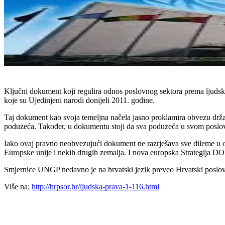
Ključni dokument koji regulira odnos poslovnog sektora prema ljud
koje su Ujedinjeni narodi donijeli 2011. godine.
Taj dokument kao svoja temeljna načela jasno proklamira obvezu država d
poduzeća. Također, u dokumentu stoji da sva poduzeća u svom poslova
Iako ovaj pravno neobvezujući dokument ne razrješava sve dileme u ov
Europske unije i nekih drugih zemalja. I nova europska Strategija DOP
Smjernice UNGP nedavno je na hrvatski jezik preveo Hrvatski poslov
Više na:
http://hrpsor.hr/ljudska-prava-1-116.html