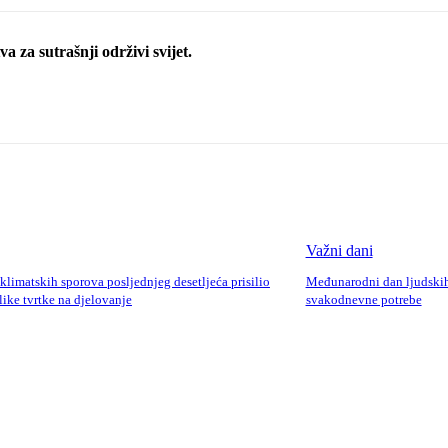
a za sutrašnji održivi svijet.
Važni dani
 klimatskih sporova posljednjeg desetljeća prisilio
Međunarodni dan ljudskih
elike tvrtke na djelovanje
svakodnevne potrebe