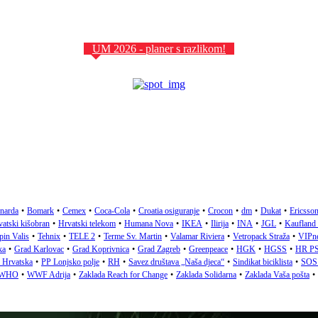
UM 2026 - planer s razlikom!
narda
•
Bomark
•
Cemex
•
Coca-Cola
•
Croatia osiguranje
•
Crocon
•
dm
•
Dukat
•
Ericsson
atski kišobran
•
Hrvatski telekom
•
Humana Nova
•
IKEA
•
Ilirija
•
INA
•
JGL
•
Kaufland
pin Valis
•
Tehnix
•
TELE 2
•
Terme Sv. Martin
•
Valamar Riviera
•
Vetropack Straža
•
VIPn
ka
•
Grad Karlovac
•
Grad Koprivnica
•
Grad Zagreb
•
Greenpeace
•
HGK
•
HGSS
•
HR P
a Hrvatska
•
PP Lonjsko polje
•
RH
•
Savez društava „Naša djeca“
•
Sindikat biciklista
•
SOS 
WHO
•
WWF Adrija
•
Zaklada Reach for Change
•
Zaklada Solidarna
•
Zaklada Vaša pošta
•