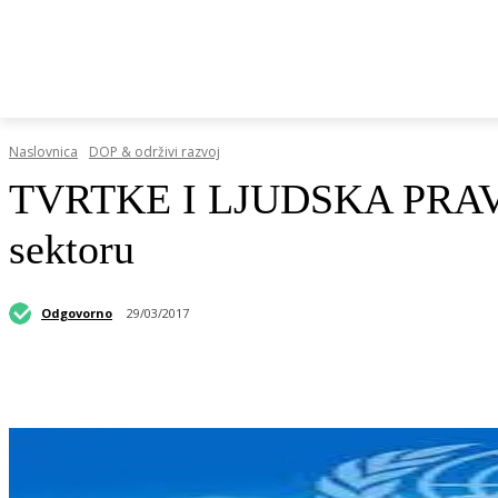
HRVATSKI REGISTAR DOP-A
RAZGOVORI I KOLUMN
Naslovnica
DOP & održivi razvoj
TVRTKE I LJUDSKA PRAVA:
sektoru
Odgovorno
29/03/2017
Podijeli objavu