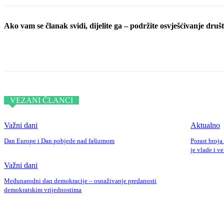
Ako vam se članak svidi, dijelite ga – podržite osvješćivanje društv
Podijeli objavu
VEZANI ČLANCI
Važni dani
Aktualno
Dan Europe i Dan pobjede nad fašizmom
Porast broja
je vlade i v
Važni dani
Međunarodni dan demokracije – osnaživanje predanosti
demokratskim vrijednostima