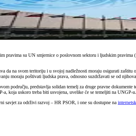
skim pravima su UN smjernice o poslovnom sektoru i ljudskim pravim
a na svom teritoriju i u svojoj nadležnosti moraju osigurati zaštitu od 
nju moraju poštivati ljudska prava, odnosno suzdržavati se od njihova
om području, predstavlja solidan temelj za druge pravne dokumente te n
-a, koja uskoro treba biti usvojena, uvelike će se temeljiti na UNGP-u
ni savjet za održivi razvoj – HR PSOR, i one su dostupne na
internetsk