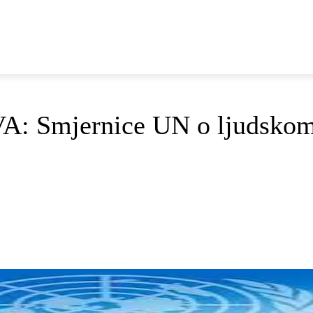
E
DOP I ODRŽIVI RAZVOJ
AKTUALNO
OSVRTI
 Smjernice UN o ljudskom 