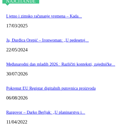
NAJČITANIJE
Ljetno i zimsko računanje vremena – Kada...
17/03/2025
Ja, Đurđica Orepić – Ironwoman: „U pedesetoj...
22/05/2024
Međunarodni dan mladih 2026.: Različiti konteksti, zajedničke...
30/07/2026
Pokrenut EU Registar digitalnih putovnica proizvoda
06/08/2026
Razgovor – Darko Berljak: „U planinarstvu i...
11/04/2022