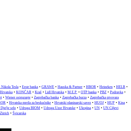
 Nikola Tesla
•
Erste banka
•
GRAWE
•
Hauska & Partner
•
HBOR
•
Heineken
•
HELB
•
 Hrvatska
•
KONČAR
•
Kraš
•
Lidl Hrvatska
•
M.E.P.
•
OTP banka
•
PBZ
•
Podravka
•
et
•
Wiener osiguranje
•
Zagrebačka banka
•
Zagrebačka burza
•
Zagrebačka pivovara
SOR
•
Hrvatska mreža za beskućnike
•
Hrvatski planinarski savez
•
HUOJ
•
HUP
•
Kina
•
Dječje selo
•
Udruga BIOM
•
Udruga Uzor Hrvatske
•
Ukrajina
•
UN
•
UN Ciljevi
Zürich
•
Švicarska