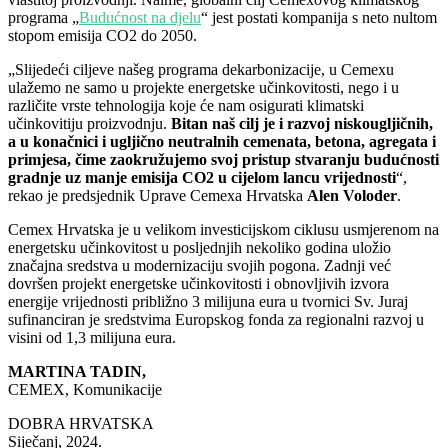
programa „
Budućnost na djelu
“ jest postati kompanija s neto nultom
stopom emisija CO
2
do 2050.
„Slijedeći ciljeve našeg programa dekarbonizacije, u Cemexu
ulažemo ne samo u projekte energetske učinkovitosti, nego i u
različite vrste tehnologija koje će nam osigurati klimatski
učinkovitiju proizvodnju.
Bitan naš cilj je i
razvoj niskougljičnih,
a u konačnici i ugljično neutralnih cemenata, betona, agregata i
primjesa, čime zaokružujemo svoj pristup stvaranju budućnosti
gradnje uz manje emisija CO
2
u cijelom lancu vrijednosti
“,
rekao je predsjednik Uprave Cemexa Hrvatska
Alen Voloder
.
Cemex Hrvatska je u velikom investicijskom ciklusu usmjerenom na
energetsku učinkovitost u posljednjih nekoliko godina uložio
značajna sredstva u modernizaciju svojih pogona. Zadnji već
do
vršen projekt energetske učinkovitosti i obnovljivih izvora
energije vrijednosti približno 3 milijuna eura u tvornici Sv. Juraj
sufinanciran je sredstvima Europskog fonda za regionalni razvoj u
visini od 1,3 milijuna eura.
MARTINA TADIN,
CEMEX, Komunikacije
DOBRA HRVATSKA
Siječanj, 2024.