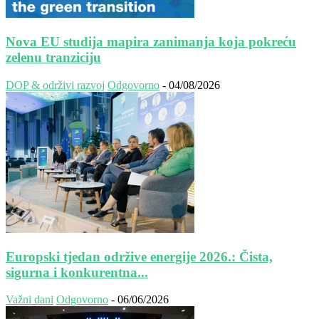
Nova EU studija mapira zanimanja koja pokreću
zelenu tranziciju
DOP & održivi razvoj
Odgovorno
-
04/08/2026
Europski tjedan održive energije 2026.: Čista,
sigurna i konkurentna...
Važni dani
Odgovorno
-
06/06/2026