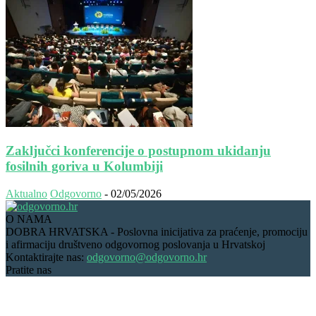
Zaključci konferencije o postupnom ukidanju
fosilnih goriva u Kolumbiji
Aktualno
Odgovorno
-
02/05/2026
O NAMA
DOBRA HRVATSKA - Poslovna inicijativa za praćenje, promociju
i afirmaciju društveno odgovornog poslovanja u Hrvatskoj
Kontaktirajte nas:
odgovorno@odgovorno.hr
Pratite nas