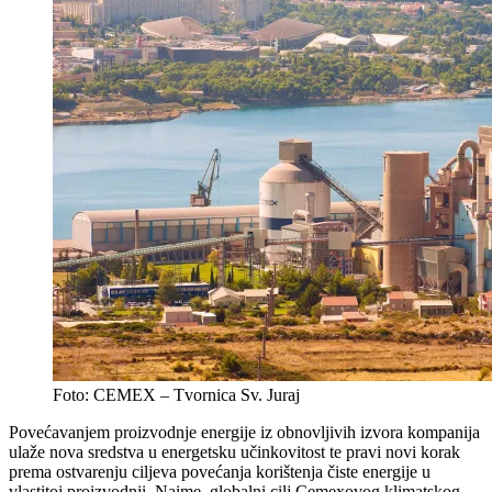
Foto: CEMEX – Tvornica Sv. Juraj
Povećavanjem proizvodnje energije iz obnovljivih izvora kompanija
ulaže nova sredstva u energetsku učinkovitost te pravi novi korak
prema ostvarenju ciljeva povećanja korištenja čiste energije u
vlastitoj proizvodnji. Naime, globalni cilj Cemexovog klimatskog