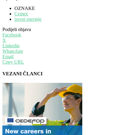
OZNAKE
Cemex
izvori energije
Podijeli objavu
Facebook
X
Linkedin
WhatsApp
Email
Copy URL
VEZANI ČLANCI