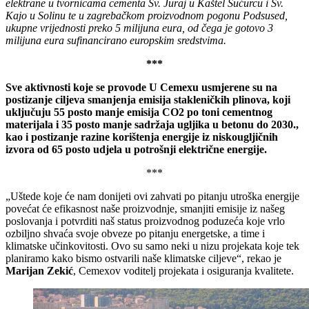
elektrane u tvornicama cementa Sv. Juraj u Kaštel Sućurcu i Sv.
Kajo u Solinu te u zagrebačkom proizvodnom pogonu Podsused,
ukupne vrijednosti preko 5 milijuna eura, od čega je gotovo 3
milijuna eura sufinancirano europskim sredstvima.
***
Sve aktivnosti koje se provode U Cemexu usmjerene su na
postizanje ciljeva smanjenja emisija stakleničkih plinova, koji
uključuju 55 posto manje emisija CO
2
po toni cementnog
materijala i 35 posto manje sadržaja ugljika u betonu do 2030.,
kao i postizanje razine korištenja energije iz niskougljičnih
izvora od 65 posto udjela u potrošnji električne energije.
***
„Uštede koje će nam donijeti ovi zahvati po pitanju utroška energije
povećat će efikasnost naše proizvodnje, smanjiti emisije iz našeg
poslovanja i potvrditi naš status proizvodnog poduzeća koje vrlo
ozbiljno shvaća svoje obveze po pitanju energetske, a time i
klimatske učinkovitosti. Ovo su samo neki u nizu projekata koje tek
planiramo kako bismo ostvarili naše klimatske ciljeve“, rekao je
Marijan Zekić
, Cemexov voditelj projekata i osiguranja kvalitete.