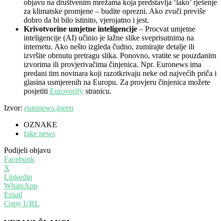
objavu na društvenim mrežama koja predstavlja ‘lako’ rješenje
za klimatske promjene – budite oprezni. Ako zvuči previše
dobro da bi bilo istinito, vjerojatno i jest.
Krivotvorine umjetne inteligencije
– Procvat umjetne
inteligencije (AI) učinio je lažne slike sveprisutnima na
internetu. Ako nešto izgleda čudno, zumirajte detalje ili
izvršite obrnutu pretragu slika. Ponovno, vratite se pouzdanim
izvorima ili provjerivačima činjenica. Npr. Euronews ima
predani tim novinara koji razotkrivaju neke od najvećih priča i
glasina usmjerenih na Europu. Za provjeru činjenica možete
posjetiti
Euroverify
stranicu.
Izvor:
euronews.green
OZNAKE
fake news
Podijeli objavu
Facebook
X
Linkedin
WhatsApp
Email
Copy URL