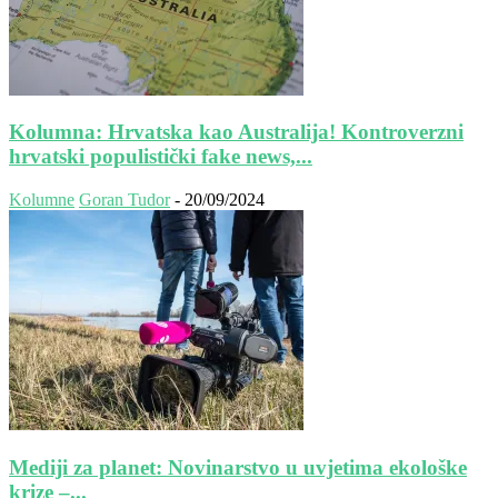
Kolumna: Hrvatska kao Australija! Kontroverzni
hrvatski populistički fake news,...
Kolumne
Goran Tudor
-
20/09/2024
Mediji za planet: Novinarstvo u uvjetima ekološke
krize –...