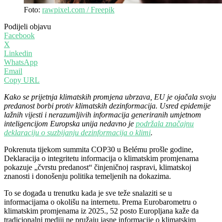
Foto:
rawpixel.com / Freepik
Podijeli objavu
Facebook
X
Linkedin
WhatsApp
Email
Copy URL
Kako se prijetnja klimatskih promjena ubrzava, EU je ojačala svoju
predanost borbi protiv klimatskih dezinformacija. Usred epidemije
lažnih vijesti i nerazumljivih informacija generiranih umjetnom
inteligencijom Europska unija nedavno je
podržala značajnu
deklaraciju o suzbijanju dezinformacija o klimi
.
Pokrenuta tijekom summita COP30 u Belému prošle godine,
Deklaracija o integritetu informacija o klimatskim promjenama
pokazuje „čvrstu predanost“ činjeničnoj raspravi, klimatskoj
znanosti i donošenju politika temeljenih na dokazima.
To se događa u trenutku kada je sve teže snalaziti se u
informacijama o okolišu na internetu. Prema Eurobarometru o
klimatskim promjenama iz 2025., 52 posto Europljana kaže da
tradicionalni mediji ne pružaju jasne informacije o klimatskim