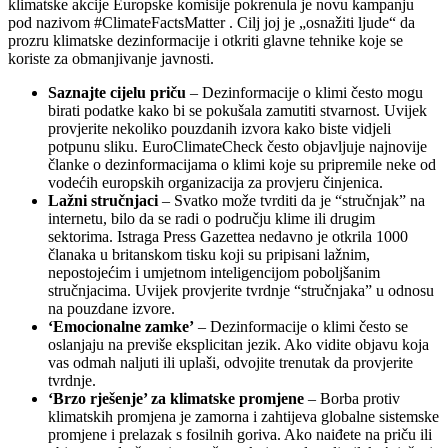
klimatske akcije Europske komisije pokrenula je novu kampanju
pod nazivom #ClimateFactsMatter . Cilj joj je „osnažiti ljude“ da
prozru klimatske dezinformacije i otkriti glavne tehnike koje se
koriste za obmanjivanje javnosti.
Saznajte cijelu priču
– Dezinformacije o klimi često mogu
birati podatke kako bi se pokušala zamutiti stvarnost. Uvijek
provjerite nekoliko pouzdanih izvora kako biste vidjeli
potpunu sliku. EuroClimateCheck često objavljuje najnovije
članke o dezinformacijama o klimi koje su pripremile neke od
vodećih europskih organizacija za provjeru činjenica.
Lažni stručnjaci
– Svatko može tvrditi da je “stručnjak” na
internetu, bilo da se radi o području klime ili drugim
sektorima. Istraga Press Gazettea nedavno je otkrila 1000
članaka u britanskom tisku koji su pripisani lažnim,
nepostojećim i umjetnom inteligencijom poboljšanim
stručnjacima. Uvijek provjerite tvrdnje “stručnjaka” u odnosu
na pouzdane izvore.
‘Emocionalne zamke’
– Dezinformacije o klimi često se
oslanjaju na previše eksplicitan jezik. Ako vidite objavu koja
vas odmah naljuti ili uplaši, odvojite trenutak da provjerite
tvrdnje.
‘Brzo rješenje’ za klimatske promjene
– Borba protiv
klimatskih promjena je zamorna i zahtijeva globalne sistemske
promjene i prelazak s fosilnih goriva. Ako naiđete na priču ili