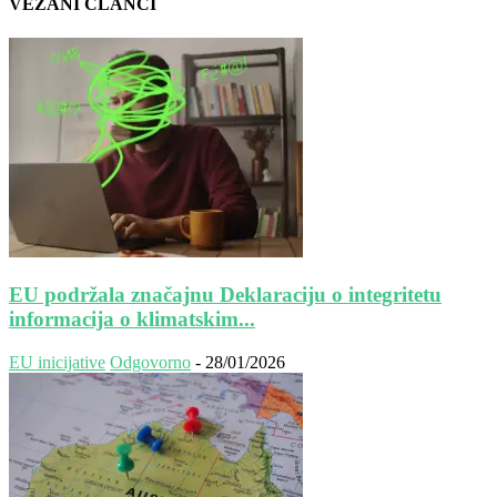
VEZANI ČLANCI
EU podržala značajnu Deklaraciju o integritetu
informacija o klimatskim...
EU inicijative
Odgovorno
-
28/01/2026