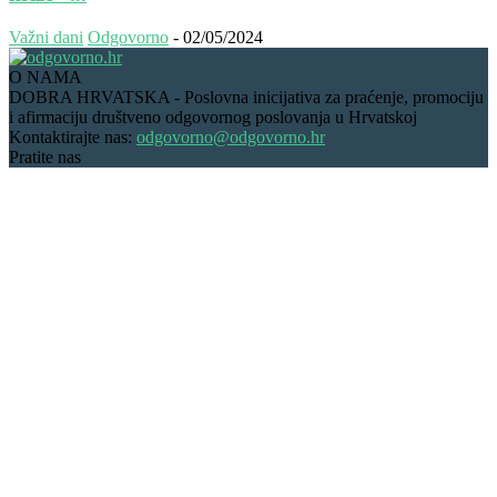
Važni dani
Odgovorno
-
02/05/2024
O NAMA
DOBRA HRVATSKA - Poslovna inicijativa za praćenje, promociju
i afirmaciju društveno odgovornog poslovanja u Hrvatskoj
Kontaktirajte nas:
odgovorno@odgovorno.hr
Pratite nas