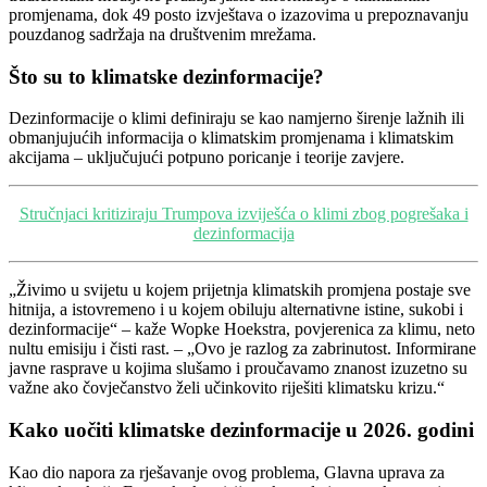
promjenama, dok 49 posto izvještava o izazovima u prepoznavanju
pouzdanog sadržaja na društvenim mrežama.
Što su to klimatske dezinformacije?
Dezinformacije o klimi definiraju se kao namjerno širenje lažnih ili
obmanjujućih informacija o klimatskim promjenama i klimatskim
akcijama – uključujući potpuno poricanje i teorije zavjere.
Stručnjaci kritiziraju Trumpova izviješća o klimi zbog pogrešaka i
dezinformacija
„Živimo u svijetu u kojem prijetnja klimatskih promjena postaje sve
hitnija, a istovremeno i u kojem obiluju alternativne istine, sukobi i
dezinformacije“ – kaže Wopke Hoekstra, povjerenica za klimu, neto
nultu emisiju i čisti rast. – „Ovo je razlog za zabrinutost. Informirane
javne rasprave u kojima slušamo i proučavamo znanost izuzetno su
važne ako čovječanstvo želi učinkovito riješiti klimatsku krizu.“
Kako uočiti klimatske dezinformacije u 2026. godini
Kao dio napora za rješavanje ovog problema, Glavna uprava za