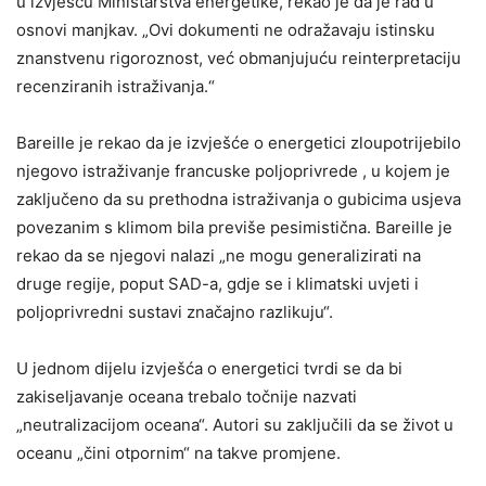
u izvješću Ministarstva energetike, rekao je da je rad u
osnovi manjkav. „Ovi dokumenti ne odražavaju istinsku
znanstvenu rigoroznost, već obmanjujuću reinterpretaciju
recenziranih istraživanja.“
Bareille je rekao da je izvješće o energetici zloupotrijebilo
njegovo istraživanje francuske poljoprivrede , u kojem je
zaključeno da su prethodna istraživanja o gubicima usjeva
povezanim s klimom bila previše pesimistična. Bareille je
rekao da se njegovi nalazi „ne mogu generalizirati na
druge regije, poput SAD-a, gdje se i klimatski uvjeti i
poljoprivredni sustavi značajno razlikuju“.
U jednom dijelu izvješća o energetici tvrdi se da bi
zakiseljavanje oceana trebalo točnije nazvati
„neutralizacijom oceana“. Autori su zaključili da se život u
oceanu „čini otpornim“ na takve promjene.