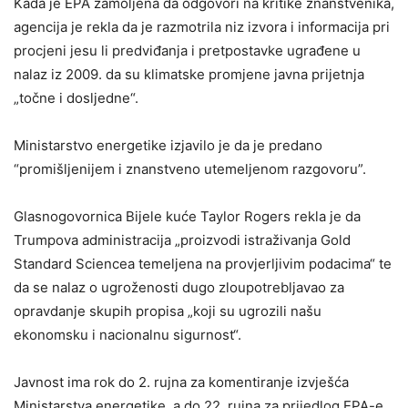
Kada je EPA zamoljena da odgovori na kritike znanstvenika,
agencija je rekla da je razmotrila niz izvora i informacija pri
procjeni jesu li predviđanja i pretpostavke ugrađene u
nalaz iz 2009. da su klimatske promjene javna prijetnja
„točne i dosljedne“.
Ministarstvo energetike izjavilo je da je predano
“promišljenijem i znanstveno utemeljenom razgovoru”.
Glasnogovornica Bijele kuće Taylor Rogers rekla je da
Trumpova administracija „proizvodi istraživanja Gold
Standard Sciencea temeljena na provjerljivim podacima“ te
da se nalaz o ugroženosti dugo zloupotrebljavao za
opravdanje skupih propisa „koji su ugrozili našu
ekonomsku i nacionalnu sigurnost“.
Javnost ima rok do 2. rujna za komentiranje izvješća
Ministarstva energetike, a do 22. rujna za prijedlog EPA-e