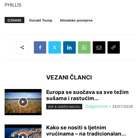
PHILLIS
OZNAKE
Donald Trump
klimatske promjene
VEZANI ČLANCI
Europa se suočava sa sve težim
sušama i rastućim...
Odgovorno
-
24/07/2026
DOP & ODRŽIVI RAZVOJ
Kako se nositi s ljetnim
vrućinama – na tradicionalan...