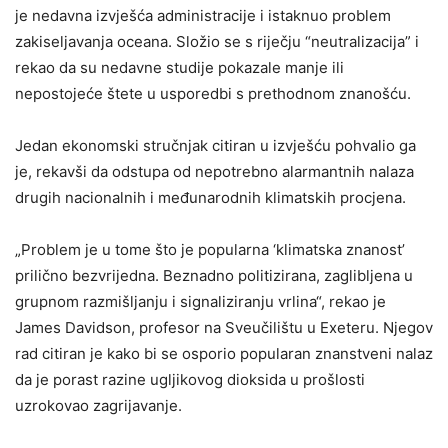
je nedavna izvješća administracije i istaknuo problem
zakiseljavanja oceana. Složio se s riječju “neutralizacija” i
rekao da su nedavne studije pokazale manje ili
nepostojeće štete u usporedbi s prethodnom znanošću.
Jedan ekonomski stručnjak citiran u izvješću pohvalio ga
je, rekavši da odstupa od nepotrebno alarmantnih nalaza
drugih nacionalnih i međunarodnih klimatskih procjena.
„Problem je u tome što je popularna ‘klimatska znanost’
prilično bezvrijedna. Beznadno politizirana, zaglibljena u
grupnom razmišljanju i signaliziranju vrlina“, rekao je
James Davidson, profesor na Sveučilištu u Exeteru. Njegov
rad citiran je kako bi se osporio popularan znanstveni nalaz
da je porast razine ugljikovog dioksida u prošlosti
uzrokovao zagrijavanje.