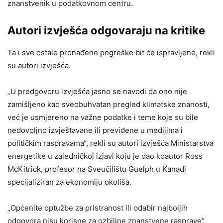
znanstvenik u podatkovnom centru.
Autori izvješća odgovaraju na kritike
Ta i sve ostale pronađene pogreške bit će ispravljene, rekli
su autori izvješća.
„U predgovoru izvješća jasno se navodi da ono nije
zamišljeno kao sveobuhvatan pregled klimatske znanosti,
već je usmjereno na važne podatke i teme koje su bile
nedovoljno izvještavane ili previđene u medijima i
političkim raspravama“, rekli su autori izvješća Ministarstva
energetike u zajedničkoj izjavi koju je dao koautor Ross
McKitrick, profesor na Sveučilištu Guelph u Kanadi
specijaliziran za ekonomiju okoliša.
„Općenite optužbe za pristranost ili odabir najboljih
odgovora nisu korisne za ozbiljne znanstvene rasprave“,