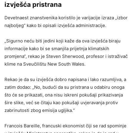
izvješća pristrana
Devetnaest znanstvenika koristilo je varijacije izraza „izbor
najboljeg“ kako bi opisali izvješća administracije.
„Sigurno neću biti jedini koji kaže da ova izvješća biraju
informacije kako bi se smanjila prijetnja klimatskih
promjena“, rekao je Steven Sherwood, profesor i istraživač
klime na Sveučilištu New South Wales.
Rekao je da su izvješća dobro napisana i lako razumljiva, a
zatim dodao: „No, budući da su pristrana u odabiru onoga
što će se prikazati, ona nisu iskreni pokušaji prikazivanja
šire slike, već se čitaju kao pokušaji uvjeravanja protiv
zabrinutosti zbog emisija ugljika.“
Francois Bareille, francuski ekonomist čiji se rad spominje