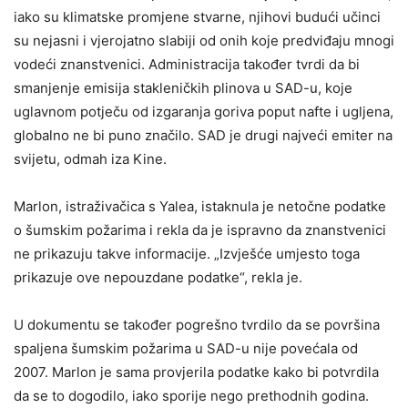
iako su klimatske promjene stvarne, njihovi budući učinci
su nejasni i vjerojatno slabiji od onih koje predviđaju mnogi
vodeći znanstvenici. Administracija također tvrdi da bi
smanjenje emisija stakleničkih plinova u SAD-u, koje
uglavnom potječu od izgaranja goriva poput nafte i ugljena,
globalno ne bi puno značilo. SAD je drugi najveći emiter na
svijetu, odmah iza Kine.
Marlon, istraživačica s Yalea, istaknula je netočne podatke
o šumskim požarima i rekla da je ispravno da znanstvenici
ne prikazuju takve informacije. „Izvješće umjesto toga
prikazuje ove nepouzdane podatke“, rekla je.
U dokumentu se također pogrešno tvrdilo da se površina
spaljena šumskim požarima u SAD-u nije povećala od
2007. Marlon je sama provjerila podatke kako bi potvrdila
da se to dogodilo, iako sporije nego prethodnih godina.