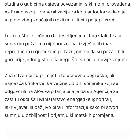
studija o gubicima usjeva povezanim s klimom, provedena
na Francuskoj – generalizacija za koju autor kaže da nije
uspjela zbog značajnih razlika u klimi i poljoprivredi.
I nakon što je rečeno da desetljećima stara statistika o
šumskim požarima nije pouzdana, izvješće ih ipak
reproducira u grafičkom prikazu, čineći da su požari bili
gori prije jednog stoljeća nego što su bili u novije vrijeme.
Znanstvenici su primijetili te osnovne pogreške, ali
najčešća kritika velike većine od 64 ispitanika koji su
odgovorili na AP-ova pitanja bila je da su Agencija za
zaštitu okoliša i Ministarstvo energetike ignorirali,
iskrivljavali ili pažljivo birali informacije kako bi stvorili
sumnju u ozbiljnost i prijetnju klimatskih promjena.