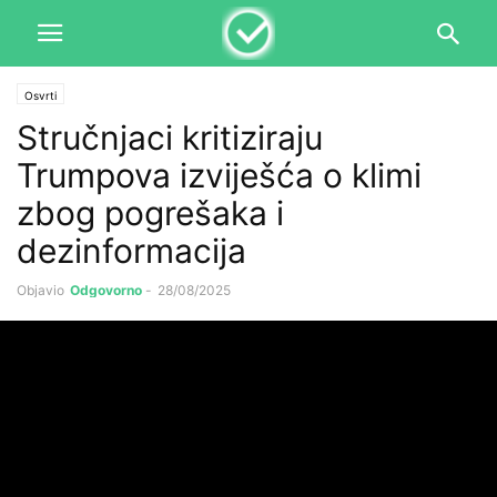
Osvrti
Stručnjaci kritiziraju
Trumpova izviješća o klimi
zbog pogrešaka i
dezinformacija
Objavio
Odgovorno
-
28/08/2025