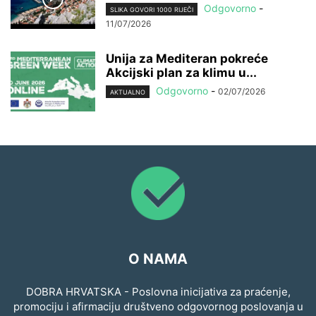
Odgovorno
-
SLIKA GOVORI 1000 RIJEČI
11/07/2026
Unija za Mediteran pokreće
Akcijski plan za klimu u...
Odgovorno
-
02/07/2026
AKTUALNO
O NAMA
DOBRA HRVATSKA - Poslovna inicijativa za praćenje,
promociju i afirmaciju društveno odgovornog poslovanja u