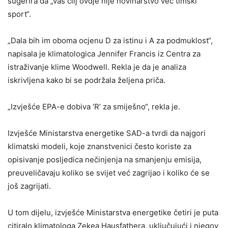
sugerira da „vaš cilj ovdje nije novinarstvo već timski
sport“.
„Dala bih im oboma ocjenu D za istinu i A za podmuklost“,
napisala je klimatologica Jennifer Francis iz Centra za
istraživanje klime Woodwell. Rekla je da je analiza
iskrivljena kako bi se podržala željena priča.
„Izvješće EPA-e dobiva ‘R’ za smiješno“, rekla je.
Izvješće Ministarstva energetike SAD-a tvrdi da najgori
klimatski modeli, koje znanstvenici često koriste za
opisivanje posljedica nečinjenja na smanjenju emisija,
preuveličavaju koliko se svijet već zagrijao i koliko će se
još zagrijati.
U tom dijelu, izvješće Ministarstva energetike četiri je puta
citiralo klimatologa Zekea Hausfathera, uključujući i njegov