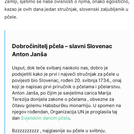
Zemlji, sjetimo se naše ovisnosti o njima, onako egoistično,
kazao je ovih dana jedan stručnjak, slovenski zaljubljenik u
pčele.
Dobročinitelj pčela – slavni Slovenac
Anton Janša
Usput, dok teče svibanj naokolo nas, dobro je
podsjetiti kako je prvi i najveći stručnjak za pčele u
povijesti bio Slovenac, rođen 20. svibnja 1734., onaj
koji je napisao prvi priručnik o pčelama i pčelarstvu.
Anton Janša, po čijim je savjetima carica Marija
Terezija donijela zakone o pčelama , obvezne za
čitavu golemu Habsburšku monarhiju. U spomen na
njegov rođendan, Organizacija UN je proglasila taj
dan
Svjetskim danom pčela
.
Bzzzzzzzzzz , najglasnije su pčele u svibnju.