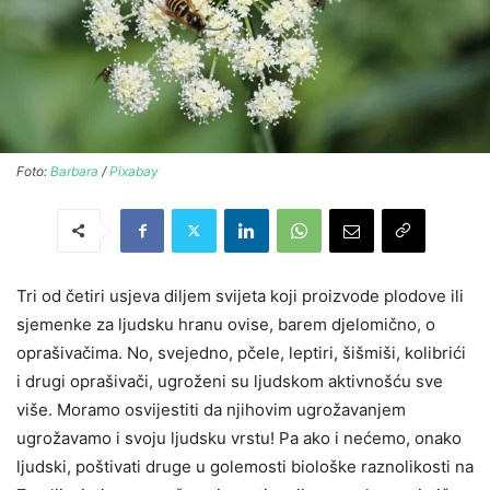
Foto:
Barbara
/
Pixabay
Tri od četiri usjeva diljem svijeta koji proizvode plodove ili
sjemenke za ljudsku hranu ovise, barem djelomično, o
oprašivačima. No, svejedno, pčele, leptiri, šišmiši, kolibrići
i drugi oprašivači, ugroženi su ljudskom aktivnošću sve
više.
Moramo osvijestiti da njihovim ugrožavanjem
ugrožavamo i svoju ljudsku vrstu! Pa ako i nećemo, onako
ljudski, poštivati druge u golemosti biološke raznolikosti na