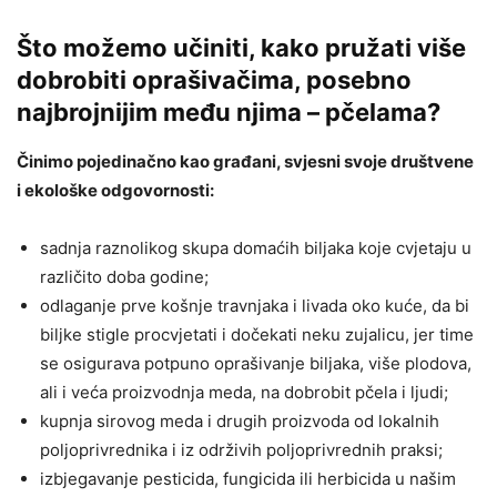
Što možemo učiniti, kako pružati više
dobrobiti oprašivačima, posebno
najbrojnijim među njima – pčelama?
Činimo pojedinačno kao građani, svjesni svoje društvene
i ekološke odgovornosti:
sadnja raznolikog skupa domaćih biljaka koje cvjetaju u
različito doba godine;
odlaganje prve košnje travnjaka i livada oko kuće, da bi
biljke stigle procvjetati i dočekati neku zujalicu, jer time
se osigurava potpuno oprašivanje biljaka, više plodova,
ali i veća proizvodnja meda, na dobrobit pčela i ljudi;
kupnja sirovog meda i drugih proizvoda od lokalnih
poljoprivrednika i iz održivih poljoprivrednih praksi;
izbjegavanje pesticida, fungicida ili herbicida u našim