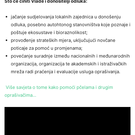
Što će činiti Vlade i donositelji odluka:
jačanje sudjelovanja lokalnih zajednica u donošenju
odluka, posebno autohtonog stanovništva koje poznaje i
poštuje ekosustave i bioraznolikost;
provođenje strateških mjera, uključujući novčane
poticaje za pomoć u promjenama;
povećanje suradnje između nacionalnih i međunarodnih
organizacija, organizacija te akademskih i istraživačkih
mreža radi praćenja i evaluacije usluga oprašivanja.
Više savjeta o tome kako pomoći pčelama i drugim
oprašivačima…