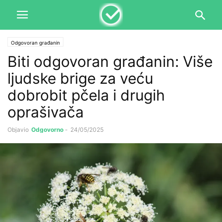
Odgovoran građanin
Biti odgovoran građanin: Više
ljudske brige za veću
dobrobit pčela i drugih
oprašivača
Objavio
Odgovorno
-
24/05/2025