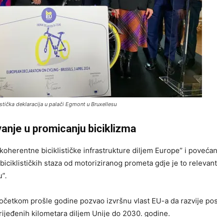
stička deklaracija
u palači Egmont u Bruxellesu
vanje u promicanju biciklizma
oherentne biciklističke infrastrukture diljem Europe” i povećan
biciklističkih staza od motoriziranog prometa gdje je to relevantn
”.
 početkom prošle godine pozvao izvršnu vlast EU-a da razvije p
prijeđenih kilometara diljem Unije do 2030. godine.