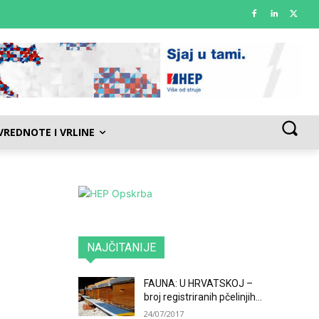
VREDNOTE I VRLINE
NAJČITANIJE
FAUNA: U HRVATSKOJ –
broj registriranih pčelinjih...
24/07/2017