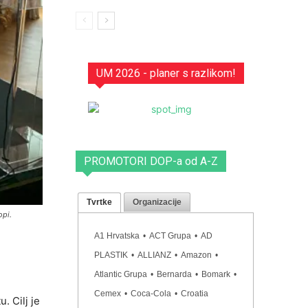
UM 2026 - planer s razlikom!
PROMOTORI DOP-a od A-Z
Tvrtke
Organizacije
opi.
A1 Hrvatska
•
ACT Grupa
•
AD
PLASTIK
•
ALLIANZ
•
Amazon
•
Atlantic Grupa
•
Bernarda
•
Bomark
•
Cemex
•
Coca-Cola
•
Croatia
. Cilj je