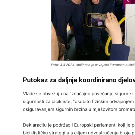
Foto: 3.4.2024. službeno je usvojena Europska bicikli
Putokaz za daljnje koordinirano djelo
Vlade se obvezuju na “značajno povećanje sigurne i k
sigurnosti za bicikliste, “osobito fizičkim odvajanjem 
osiguravanjem sigurnih brzina u mješovitom prometu
Deklaraciju je podržao i Europski parlament, koji je
biciklističku strategiju s ciljem udvostručenja broja 