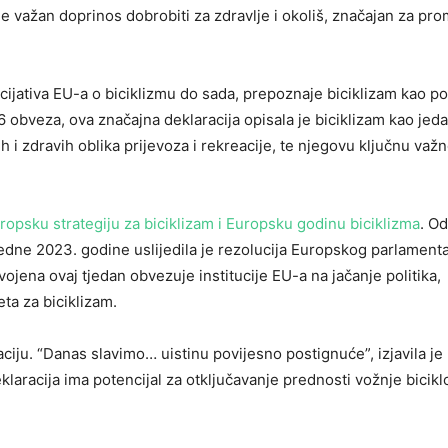
je važan doprinos dobrobiti za zdravlje i okoliš, značajan za pr
nicijativa EU-a o biciklizmu do sada, prepoznaje biciklizam kao p
6 obveza, ova značajna deklaracija opisala je biciklizam kao jed
inih i zdravih oblika prijevoza i rekreacije, te njegovu ključnu važ
ropsku strategiju za biciklizam i Europsku godinu biciklizma
. Od
edne 2023. godine uslijedila je rezolucija Europskog parlamenta 
ojena ovaj tjedan obvezuje institucije EU-a na jačanje politika,
ta za biciklizam.
aciju. “Danas slavimo… uistinu povijesno postignuće”, izjavila je
klaracija ima potencijal za otključavanje prednosti vožnje bicik