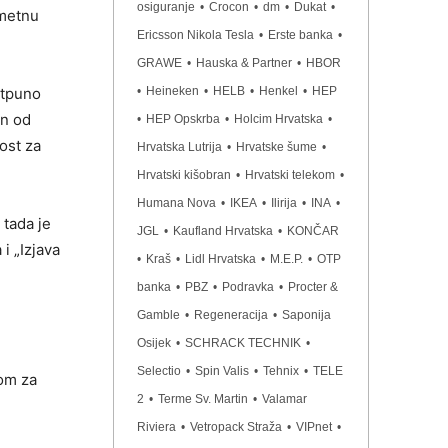
osiguranje
•
Crocon
•
dm
•
Dukat
•
ometnu
Ericsson Nikola Tesla
•
Erste banka
•
GRAWE
•
Hauska & Partner
•
HBOR
otpuno
•
Heineken
•
HELB
•
Henkel
•
HEP
an od
•
HEP Opskrba
•
Holcim Hrvatska
•
nost za
Hrvatska Lutrija
•
Hrvatske šume
•
Hrvatski kišobran
•
Hrvatski telekom
•
Humana Nova
•
IKEA
•
Ilirija
•
INA
•
 tada je
JGL
•
Kaufland Hrvatska
•
KONČAR
i „Izjava
•
Kraš
•
Lidl Hrvatska
•
M.E.P.
•
OTP
banka
•
PBZ
•
Podravka
•
Procter &
Gamble
•
Regeneracija
•
Saponija
Osijek
•
SCHRACK TECHNIK
•
Selectio
•
Spin Valis
•
Tehnix
•
TELE
lom za
2
•
Terme Sv. Martin
•
Valamar
Riviera
•
Vetropack Straža
•
VIPnet
•