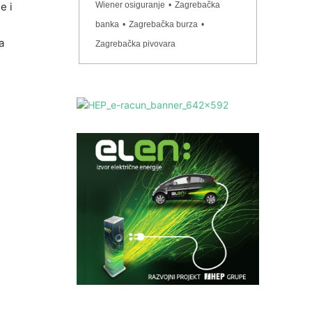
e i
Wiener osiguranje
•
Zagrebačka
banka
•
Zagrebačka burza
•
a
Zagrebačka pivovara