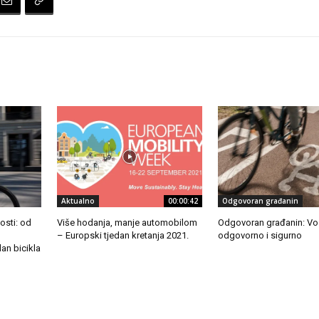
Aktualno
00:00:42
Odgovoran građanin
osti: od
Više hodanja, manje automobilom
Odgovoran građanin: Vozi 
– Europski tjedan kretanja 2021.
odgovorno i sigurno
an bicikla