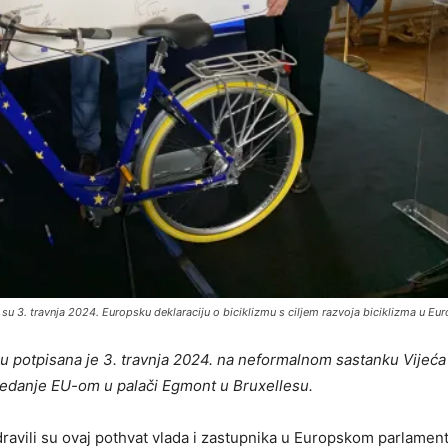
su 3. travnja 2024. Europsku deklaraciju o biciklizmu s ciljem razvoja biciklizma u Eur
mu potpisana je 3. travnja 2024. na neformalnom sastanku Vijeća
sjedanje EU-om u palači Egmont u Bruxellesu.
avili su ovaj pothvat vlada i zastupnika u Europskom parlamentu