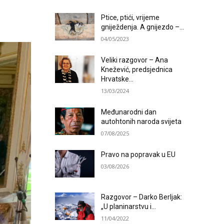
Ptice, ptići, vrijeme
gniježdenja. A gnijezdo –...
04/05/2023
Veliki razgovor – Ana
Knežević, predsjednica
Hrvatske...
13/03/2024
Međunarodni dan
autohtonih naroda svijeta
07/08/2025
Pravo na popravak u EU
03/08/2026
Razgovor – Darko Berljak:
„U planinarstvu i...
11/04/2022