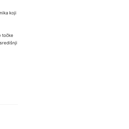
nika koji
e točke
središnji