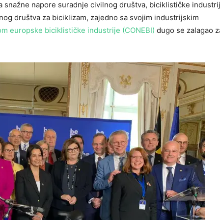
snažne napore suradnje civilnog društva, biciklističke industrij
ilnog društva za biciklizam, zajedno sa svojim industrijskim
m europske biciklističke industrije (CONEBI)
dugo se zalagao z