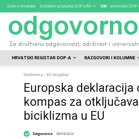
Dobra Hrvatska
Dobitnici priznanja DOP u RH
UM
– promotor DOP-
HRVATSKI REGISTAR DOP-A
RAZGOVORI I KOLUMNE
Naslovnica
EU inicijative
Europska deklaracija 
kompas za otključava
biciklizma u EU
Odgovorno
08/04/2024