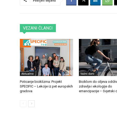
Podijeli objavu
VEZANI ČLANCI
Aktualno
Važni dani
Poticanje biciklizma: Projekt
Biciklom do ciljeva održiv
SPECIFIC – Lekcije iz pet europskih
zdravlja i ekologije do
gradova
emancipacije – Svjetski d