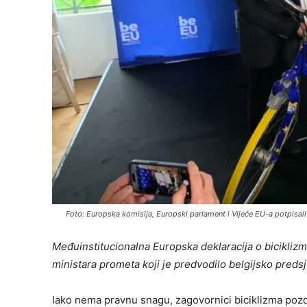
Foto: Europska komisija, Europski parlament i Vijeće EU-a potpisali 
Međuinstitucionalna Europska deklaracija o bicikliz
ministara prometa koji je predvodilo belgijsko pred
Iako nema pravnu snagu, zagovornici biciklizma pozdr