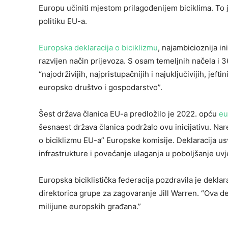
Europu učiniti mjestom prilagođenijem biciklima. To 
politiku EU-a.
Europska deklaracija o biciklizmu
, najambicioznija i
razvijen način prijevoza. S osam temeljnih načela i 3
“najodrživijih, najpristupačnijih i najuključivijih, jeft
europsko društvo i gospodarstvo”.
Šest država članica EU-a predložilo je 2022. opću
eu
šesnaest država članica podržalo ovu inicijativu. Nar
o biciklizmu EU-a” Europske komisije. Deklaracija usv
infrastrukture i povećanje ulaganja u poboljšanje uvje
Europska biciklistička federacija pozdravila je deklar
direktorica grupe za zagovaranje Jill Warren. “Ova de
milijune europskih građana.”