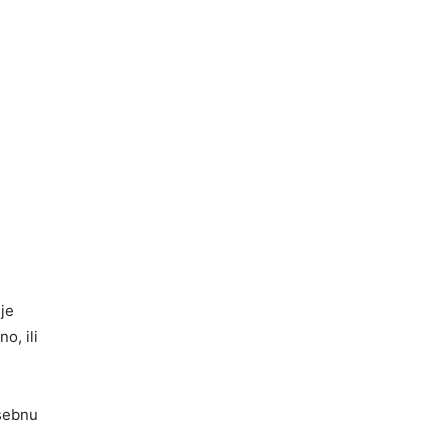
je
o, ili
osebnu