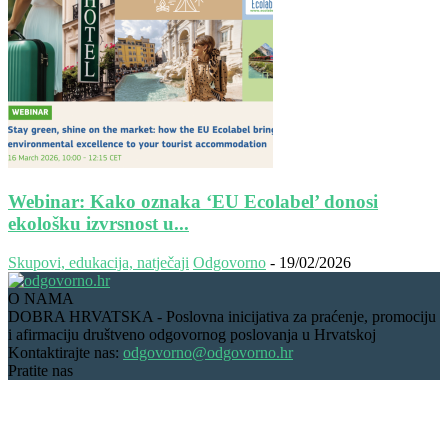
Webinar: Kako oznaka ‘EU Ecolabel’ donosi
ekološku izvrsnost u...
Skupovi, edukacija, natječaji
Odgovorno
-
19/02/2026
O NAMA
DOBRA HRVATSKA - Poslovna inicijativa za praćenje, promociju
i afirmaciju društveno odgovornog poslovanja u Hrvatskoj
Kontaktirajte nas:
odgovorno@odgovorno.hr
Pratite nas