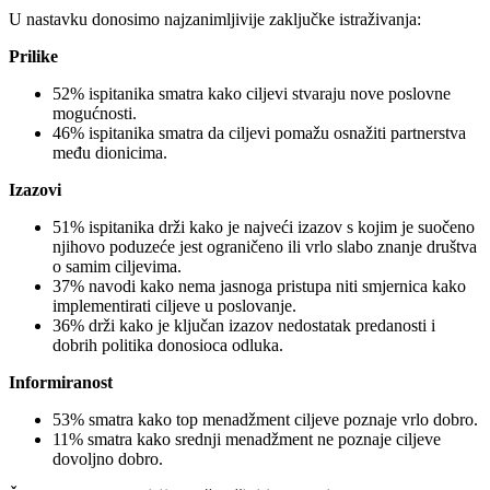
U nastavku donosimo najzanimljivije zaključke istraživanja:
Prilike
52% ispitanika smatra kako ciljevi stvaraju nove poslovne
mogućnosti.
46% ispitanika smatra da ciljevi pomažu osnažiti partnerstva
među dionicima.
Izazovi
51% ispitanika drži kako je najveći izazov s kojim je suočeno
njihovo poduzeće jest ograničeno ili vrlo slabo znanje društva
o samim ciljevima.
37% navodi kako nema jasnoga pristupa niti smjernica kako
implementirati ciljeve u poslovanje.
36% drži kako je ključan izazov nedostatak predanosti i
dobrih politika donosioca odluka.
Informiranost
53% smatra kako top menadžment ciljeve poznaje vrlo dobro.
11% smatra kako srednji menadžment ne poznaje ciljeve
dovoljno dobro.