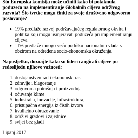
Što Europska komisija može učiniti kako bi potaknula
poduzeća na implementiranje Globalnih ciljeva održivog
razvoja? Što tvrtke mogu činiti za svoje društveno odgovorno
poslovanje?
19% predlaže razvoj podržavajućeg regulatornog okvira i
politika koji mogu usmjeravati poduzeća pri implementiranju
ciljeva.
11% predlaže mnogo veću podršku nacionalnih vlada s
obzirom na određena socio-ekonomska okruženja.
Naposljetku, doznajte kako su lideri rangirali ciljeve po
redoslijedu njihove važnosti:
dostojanstven rad i ekonomski rast
zdravlje i blagostanje
odgovorna potrošnja i proizvodnja
očuvanje klime
industraija, inovacije, infrastruktura,
pristupačna energija iz čistih izvora
kvalitetno obrazovanje
održivi gradovi i zajednice
svijet bez gladi
Lipanj 2017