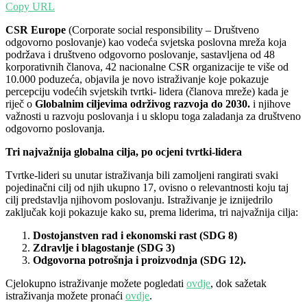
Copy URL
CSR Europe
(Corporate social responsibility – Društveno
odgovorno poslovanje) kao vodeća svjetska poslovna mreža koja
podržava i društveno odgovorno poslovanje, sastavljena od 48
korporativnih članova, 42 nacionalne CSR organizacije te više od
10.000 poduzeća, objavila je novo istraživanje koje pokazuje
percepciju vodećih svjetskih tvrtki- lidera (članova mreže) kada je
riječ o
Globalnim ciljevima održivog razvoja
do 2030.
i njihove
važnosti u razvoju poslovanja i u sklopu toga zaladanja za društveno
odgovorno poslovanja.
Tri najvažnija globalna cilja, po ocjeni tvrtki-lidera
Tvrtke-lideri su unutar istraživanja bili zamoljeni rangirati svaki
pojedinačni cilj od njih ukupno 17, ovisno o relevantnosti koju taj
cilj predstavlja njihovom poslovanju. Istraživanje je iznijedrilo
zaključak koji pokazuje kako su, prema liderima, tri najvažnija cilja:
Dostojanstven rad i ekonomski rast (SDG 8)
Zdravlje i blagostanje (SDG 3)
Odgovorna potrošnja i proizvodnja (SDG 12).
Cjelokupno istraživanje možete pogledati
ovdje
, dok sažetak
istraživanja možete pronaći
ovdje
.