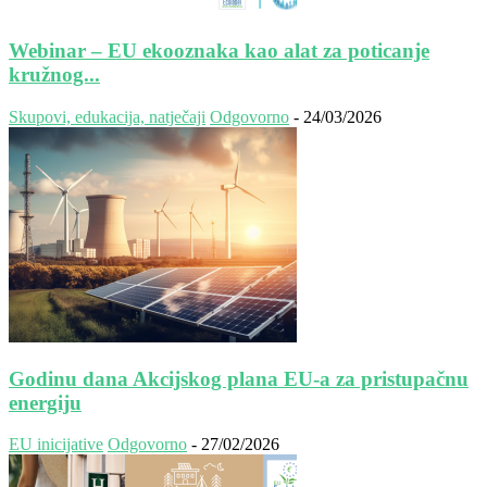
Webinar – EU ekooznaka kao alat za poticanje
kružnog...
Skupovi, edukacija, natječaji
Odgovorno
-
24/03/2026
Godinu dana Akcijskog plana EU-a za pristupačnu
energiju
EU inicijative
Odgovorno
-
27/02/2026