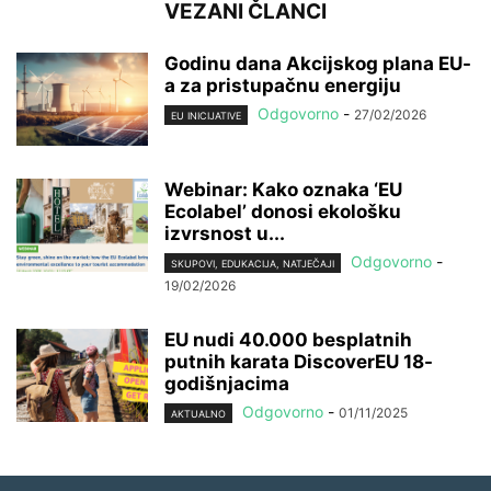
VEZANI ČLANCI
Godinu dana Akcijskog plana EU-
a za pristupačnu energiju
Odgovorno
-
27/02/2026
EU INICIJATIVE
Webinar: Kako oznaka ‘EU
Ecolabel’ donosi ekološku
izvrsnost u...
Odgovorno
-
SKUPOVI, EDUKACIJA, NATJEČAJI
19/02/2026
EU nudi 40.000 besplatnih
putnih karata DiscoverEU 18-
godišnjacima
Odgovorno
-
01/11/2025
AKTUALNO