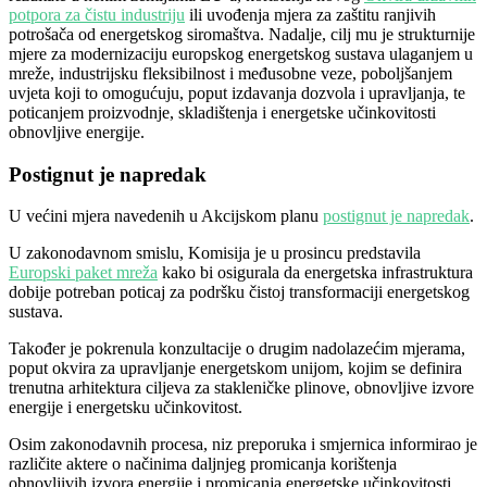
potpora za čistu industriju
ili uvođenja mjera za zaštitu ranjivih
potrošača od energetskog siromaštva. Nadalje, cilj mu je strukturnije
mjere za modernizaciju europskog energetskog sustava ulaganjem u
mreže, industrijsku fleksibilnost i međusobne veze, poboljšanjem
uvjeta koji to omogućuju, poput izdavanja dozvola i upravljanja, te
poticanjem proizvodnje, skladištenja i energetske učinkovitosti
obnovljive energije.
Postignut je napredak
U većini mjera navedenih u Akcijskom planu
postignut je napredak
.
U zakonodavnom smislu, Komisija je u prosincu predstavila
Europski paket mreža
kako bi osigurala da energetska infrastruktura
dobije potreban poticaj za podršku čistoj transformaciji energetskog
sustava.
Također je pokrenula konzultacije o drugim nadolazećim mjerama,
poput okvira za upravljanje energetskom unijom, kojim se definira
trenutna arhitektura ciljeva za stakleničke plinove, obnovljive izvore
energije i energetsku učinkovitost.
Osim zakonodavnih procesa, niz preporuka i smjernica informirao je
različite aktere o načinima daljnjeg promicanja korištenja
obnovljivih izvora energije i promicanja energetske učinkovitosti.