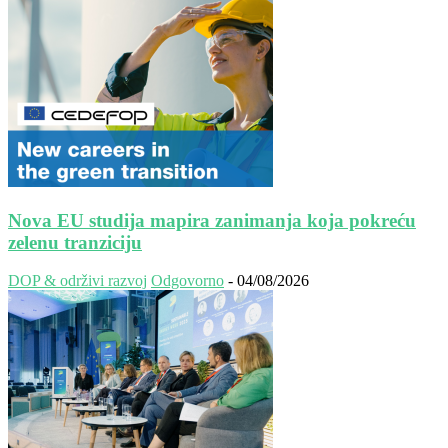
Nova EU studija mapira zanimanja koja pokreću
zelenu tranziciju
DOP & održivi razvoj
Odgovorno
-
04/08/2026