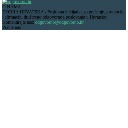
O NAMA
DOBRA HRVATSKA - Poslovna inicijativa za praćenje, promociju
i afirmaciju društveno odgovornog poslovanja u Hrvatskoj
Kontaktirajte nas:
odgovorno@odgovorno.hr
Pratite nas