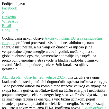
Podijeli objavu
Facebook
X
Linkedin
WhatsApp
Email
Copy URL
Godinu dana nakon objave
Akcijskog plana EU-a za pristupačnu
energiju
, problemi povezani s visokim i nestabilnim cijenama
energije nisu nestali, a niz vanjskih čimbenika utjecao je na
veleprodajne cijene energije u 2025. godini, među kojima su
globalni obrasci opskrbe, vremenske anomalije koje utječu na
proizvodnju energije vjetra i vode te hladna razdoblja u zimskoj
sezoni. Međutim, poduzet je niz važnih koraka za njihovo
rješavanje.
Akcijski plan, objavljen 26. veljače 2025.
, ima za cilj rješavanje
kratkoročnih, srednjoročnih i dugoročnih aspekata troškova energije.
To se posebno odnosi na kombinirane izazove velikog oslanjanja na
skupa fosilna goriva, neučinkovitosti na tržištu energije i nedostatka
potpune integracije elektroenergetskog sustava. Predstavlja niz mjera
za smanjenje računa za energiju s vrlo brzim učinkom, poput
smanjenja poreza i pristojbi na električnu energiju, što već pokazuje
rezultate u nekim zemljama EU-a, korištenja novog
Okvira državnih