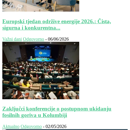
Europski tjedan održive energije 2026.: Čista,
sigurna i konkurentna...
Važni dani
Odgovorno
-
06/06/2026
Zaključci konferencije o postupnom ukidanju
fosilnih goriva u Kolumbiji
Aktualno
Odgovorno
-
02/05/2026