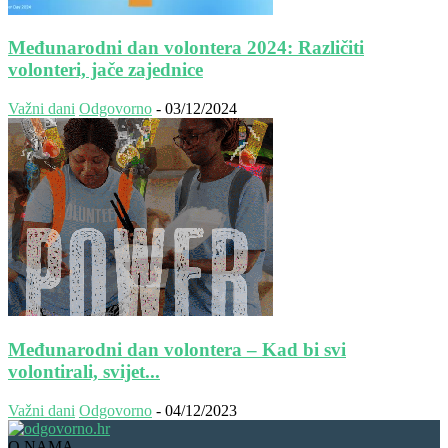
Međunarodni dan volontera 2024: Različiti
volonteri, jače zajednice
Važni dani
Odgovorno
-
03/12/2024
Međunarodni dan volontera – Kad bi svi
volontirali, svijet...
Važni dani
Odgovorno
-
04/12/2023
O NAMA