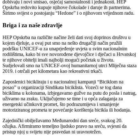
dobivaju i novi smisao, osjećaj samostalnosti i jednakosti. HEP
Opskrba redovito kupuje njihove čokolade i daruje ih partnerima.
Širimo svijest o postojanju “Hedone” i o njihovom vrijednom radu.
Briga i za naše zdravlje
HEP Opskrba na različite načine želi dati svoj doprinos društvu u
kojem djeluje, a ovaj put smo na nešto drugačiji način pružili
podršku UNICEF-u za unaprjeđenje uvjeta u svim nacionalnim
rodilištima, kako bi sve novorođene djevojčice i dječaci u Hrvatskoj
te njihove obitelji imali najbolji mogući početak u životu.
Sudjelovali smo na UNICEF-ovoj humanitarnoj utrci Mliječna staza
2019. i otrčali pet kilometara kao rekreativni trkači.
Zaposlenici bicikliraju i u nacionalnoj kampanji “Biciklom na
posao” u organizaciji Sindikata biciklista. Vozeći se tog dana
biciklima u kolonama, izbjegavamo gužve na putu do posla i natrag,
uživamo na zraku. Uključujemo se time i u opća zalaganja za
energetski učinkovit promet, što podrazumijeva i smanjenje
motoriziranog prometa te povećanje korištenja bicikla ili hodanja.
Zajednički obilježavamo Međunarodni dan sreće, svakog 20.
ožujka. Afirmiramo temeljno ljudsko pravo na sreću, svjesni da
pristup njoj u svijetu nije pravedan ni uravnotežen.