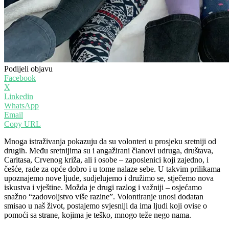
Podijeli objavu
Facebook
X
Linkedin
WhatsApp
Email
Copy URL
Mnoga istraživanja pokazuju da su volonteri u prosjeku sretniji od
drugih. Među sretnijima su i angažirani članovi udruga, društava,
Caritasa, Crvenog križa, ali i osobe – zaposlenici koji zajedno, i
češće, rade za opće dobro i u tome nalaze sebe. U takvim prilikama
upoznajemo nove ljude, sudjelujemo i družimo se, stječemo nova
iskustva i vještine. Možda je drugi razlog i važniji – osjećamo
snažno “zadovoljstvo više razine”. Volontiranje unosi dodatan
smisao u naš život, postajemo svjesniji da ima ljudi koji ovise o
pomoći sa strane, kojima je teško, mnogo teže nego nama.