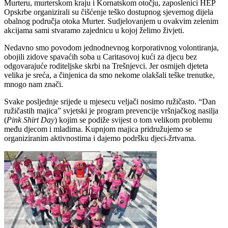
Murteru, murterskom kraju i Kornatskom otočju, zaposlenici HEP
Opskrbe organizirali su čišćenje teško dostupnog sjevernog dijela
obalnog područja otoka Murter. Sudjelovanjem u ovakvim zelenim
akcijama sami stvaramo zajednicu u kojoj želimo živjeti.
Nedavno smo povodom jednodnevnog korporativnog volontiranja,
obojili zidove spavaćih soba u Caritasovoj kući za djecu bez
odgovarajuće roditeljske skrbi na Trešnjevci. Jer osmijeh djeteta
velika je sreća, a činjenica da smo nekome olakšali teške trenutke,
mnogo nam znači.
Svake posljednje srijede u mjesecu veljači nosimo ružičasto. “Dan
ružičastih majica” svjetski je program prevencije vršnjačkog nasilja
(
Pink Shirt Day
) kojim se podiže svijest o tom velikom problemu
među djecom i mladima. Kupnjom majica pridružujemo se
organiziranim aktivnostima i dajemo podršku djeci-žrtvama.