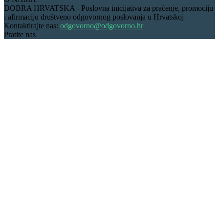
DOBRA HRVATSKA - Poslovna inicijativa za praćenje, promociju
i afirmaciju društveno odgovornog poslovanja u Hrvatskoj
Kontaktirajte nas:
odgovorno@odgovorno.hr
Pratite nas