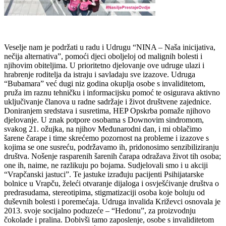
Veselje nam je podržati u radu i Udrugu “NINA – Naša inicijativa,
nečija alternativa”, pomoći djeci oboljeloj od malignih bolesti i
njihovim obiteljima. U prioritetno djelovanje ove udruge ulazi i
hrabrenje roditelja da istraju i savladaju sve izazove. Udruga
“Bubamara” već dugi niz godina okuplja osobe s invaliditetom,
pruža im raznu tehničku i informacijsku pomoć te osigurava aktivno
uključivanje članova u radne sadržaje i život društvene zajednice.
Doniranjem sredstava i susretima, HEP Opskrba pomaže njihovo
djelovanje. U znak potpore osobama s Downovim sindromom,
svakog 21. ožujka, na njihov Međunarodni dan, i mi oblačimo
šarene čarape i time skrećemo pozornost na probleme i izazove s
kojima se one susreću, podržavamo ih, pridonosimo senzibiliziranju
društva. Nošenje rasparenih šarenih čarapa odražava život tih osoba;
one ih, naime, ne razlikuju po bojama. Sudjelovali smo i u akciji
“Vrapčanski jastuci”. Te jastuke izrađuju pacijenti Psihijatarske
bolnice u Vrapču, želeći otvaranje dijaloga i osvješćivanje društva o
predrasudama, stereotipima, stigmatizaciji osoba koje boluju od
duševnih bolesti i poremećaja. Udruga invalida Križevci osnovala je
2013. svoje socijalno poduzeće – “Hedonu”, za proizvodnju
čokolade i pralina. Dobivši tamo zaposlenje, osobe s invaliditetom