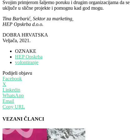
Svojim primjerom šaljemo poruku i drugim organizacijama da se
uključe u slične projekte i pomognu kad god mogu.
Tina Barbarić, Sektor za marketing,
HEP Opskrba d.o.o.
DOBRA HRVATSKA
Veljača, 2021.
OZNAKE
HEP Opskrba
volontiranje
Podijeli objavu
Facebook
X
Linkedin
WhatsApp
Email
Copy URL
VEZANI ČLANCI