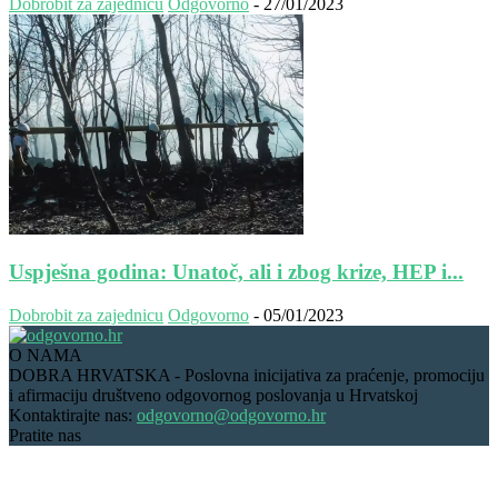
Dobrobit za zajednicu
Odgovorno
-
27/01/2023
Uspješna godina: Unatoč, ali i zbog krize, HEP i...
Dobrobit za zajednicu
Odgovorno
-
05/01/2023
O NAMA
DOBRA HRVATSKA - Poslovna inicijativa za praćenje, promociju
i afirmaciju društveno odgovornog poslovanja u Hrvatskoj
Kontaktirajte nas:
odgovorno@odgovorno.hr
Pratite nas