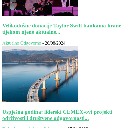
Velikodušne donacije Taylor Swift bankama hrane
tijekom njene aktualne...
Aktualno
Odgovorno
-
28/08/2024
Uspješna godina: liderski CEMEX-ovi projekti
održivosti i društvene odgovornosti...