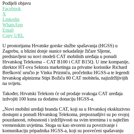
Podijeli objavu
Facebook
X
Linkedin
WhatsApp
Email
Copy URL
U prostorijama Hrvatske gorske službe spašavanja (HGSS) u
Zagrebu, u blizini donje stanice nekadašnje žičare Sljeme,
predstavljeni su novi modeli CAT mobilnih uređaja u ponudi
Hrvatskog Telekoma – CAT B100 i CAT B15Q. U ime kompanije,
direktor HT-ova Sektora marketinga za privatne korisnike Richard
Brešković uručio je Vinku Prizmiću, pročelniku HGSS-a te legendi
hrvatskog alpinizma Stipi Božiću 80 CAT mobitela, najizdržljivijih
na svijetu.
Također, Hrvatski Telekom će od prodaje svakoga CAT uređaja
izdvojiti 100 kuna za dodatnu donaciju HGSS-a.
„Novi mobilni uređaji branda CAT, koji su u Hrvatskoj ekskluzivno
dostupni u ponudi Hrvatskog Telekoma, prepoznatljivi su po svojoj
pouzdanosti, robusnosti i izdržljivosti na svim terenima i u najtežim
vremenskim uvjetima. Stoga su kao stvoreni za povezivanje i
komunikaciju pripadnika HGSS-a, koji su posvećeni spašavanju