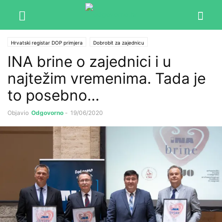
Hrvatski registar DOP primjera
Dobrobit za zajednicu
INA brine o zajednici i u
najtežim vremenima. Tada je
to posebno…
Objavio
Odgovorno
-
19/06/2020