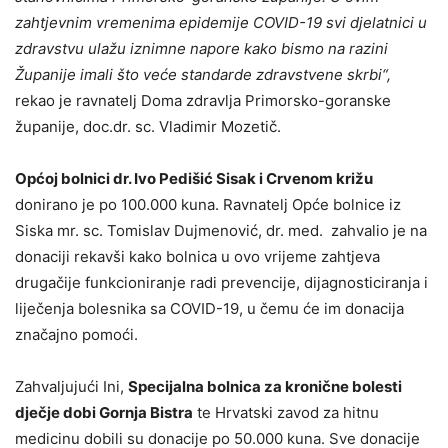
zahtjevnim vremenima epidemije COVID-19 svi djelatnici u
zdravstvu ulažu iznimne napore kako bismo na razini
Županije imali što veće standarde zdravstvene skrbi“,
rekao je ravnatelj Doma zdravlja Primorsko-goranske
županije, doc.dr. sc. Vladimir Mozetič.
Općoj bolnici dr. Ivo Pedišić Sisak i Crvenom križu
donirano je po 100.000 kuna. Ravnatelj Opće bolnice iz
Siska mr. sc. Tomislav Dujmenović, dr. med. zahvalio je na
donaciji rekavši kako bolnica u ovo vrijeme zahtjeva
drugačije funkcioniranje radi prevencije, dijagnosticiranja i
liječenja bolesnika sa COVID-19, u čemu će im donacija
značajno pomoći.
Zahvaljujući Ini,
Specijalna bolnica za kronične bolesti
dječje dobi Gornja Bistra
te Hrvatski zavod za hitnu
medicinu dobili su donacije po 50.000 kuna. Sve donacije