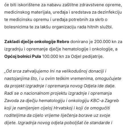
će biti iskorištene za nabavu zaštitne zdravstvene opreme,
medicinskog materijala, uređaja i sredstava za dezinfekciju
te medicinsku opremu i uređaja potrebnih za skrb o
bolesnicima te za lakšu organizaciju rada hitnih službi.
Zakladi dječje onkologije Rebro
donirano je 200.000 kn za
izgradnju i opremanje dječje hematologije i onkologije, a
Općoj bolnici Pula
100.000 kn za Odjel pedijatrije.
„Od srca zahvaljujemo Ini na velikodušnoj donaciji i
nastojanjima što, i u ovim teškim vremenima, omogućujete
da projekt izgradnje i opremanja novog Odjela ide dalje.
Radi se o nacionalnom projektu izgradnje i opremanja
Zavoda za dječju hematologiju i onkologiju KBC-a Zagreb
koji je namijenjen cijeloj Hrvatskoj i koji će omogućiti
roditeljima da cijelo vrijeme liječenja borave uz svoje
dijete. Izgradnja novog odjela poboljšat će standarde i