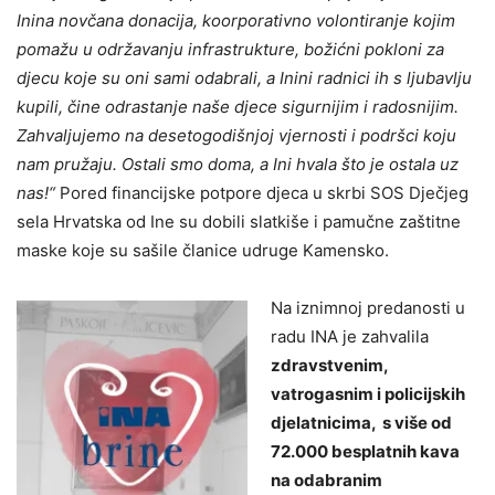
Inina novčana donacija, koorporativno volontiranje kojim
pomažu u održavanju infrastrukture, božićni pokloni za
djecu koje su oni sami odabrali, a Inini radnici ih s ljubavlju
kupili, čine odrastanje naše djece sigurnijim i radosnijim.
Zahvaljujemo na desetogodišnjoj vjernosti i podršci koju
nam pružaju. Ostali smo doma, a Ini hvala što je ostala uz
nas!“
Pored financijske potpore djeca u skrbi SOS Dječjeg
sela Hrvatska od Ine su dobili slatkiše i pamučne zaštitne
maske koje su sašile članice udruge Kamensko.
Na iznimnoj predanosti u
radu INA je zahvalila
zdravstvenim,
vatrogasnim i policijskih
djelatnicima, s više od
72.000 besplatnih kava
na odabranim