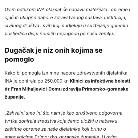
Ovim odlukom INA olakšat će nabavu materijala i opreme i
ojačati ukupne napore zdravstvenog sustava, institucija,
civilnog društva i svih koji sudjeluju u suzbijanje golemih
posljedica dviju nemilih nepogoda po našu zemlju..
Dugačak je niz onih kojima se
pomoglo
Kako bi pomogla iznimne napore zdravstvenih djelatnika
INA je donirala po 250.000 kn
Klinici za infektivne bolesti
dr. Fran Mihaljević i Domu zdravlja Primorsko-goranske
županije.
„Zahvalni smo Ini što nam je kao društveno odgovorna
tvrtka donirala sredstva koja ćemo uložiti u nabavku
zaštitne opreme za naše djelatnike koji brinu o
stanovnicima Primorsko-goranske županije. U ovim