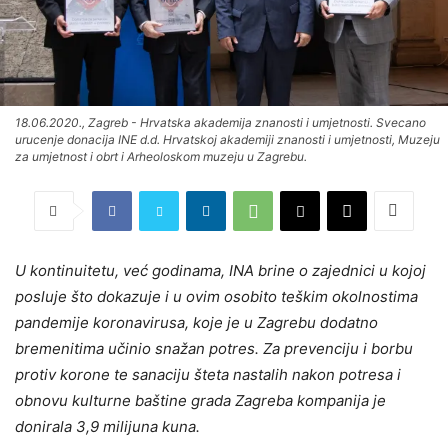
18.06.2020., Zagreb - Hrvatska akademija znanosti i umjetnosti. Svecano
urucenje donacija INE d.d. Hrvatskoj akademiji znanosti i umjetnosti, Muzeju
za umjetnost i obrt i Arheoloskom muzeju u Zagrebu.
U kontinuitetu, već godinama, INA brine o zajednici u kojoj
posluje što dokazuje i u ovim osobito teškim okolnostima
pandemije koronavirusa, koje je u Zagrebu dodatno
bremenitima učinio snažan potres. Za prevenciju i borbu
protiv korone te sanaciju šteta nastalih nakon potresa i
obnovu kulturne baštine grada Zagreba kompanija je
donirala 3,9 milijuna kuna.