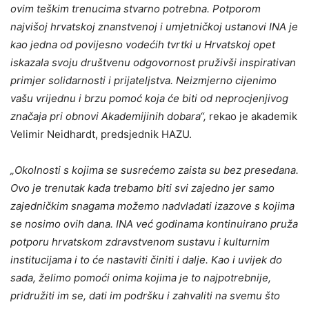
ovim teškim trenucima stvarno potrebna. Potporom
najvišoj hrvatskoj znanstvenoj i umjetničkoj ustanovi INA je
kao jedna od povijesno vodećih tvrtki u Hrvatskoj opet
iskazala svoju društvenu odgovornost pruživši inspirativan
primjer solidarnosti i prijateljstva. Neizmjerno cijenimo
vašu vrijednu i brzu pomoć koja će biti od neprocjenjivog
značaja pri obnovi Akademijinih dobara“,
rekao je akademik
Velimir Neidhardt, predsjednik HAZU.
„Okolnosti s kojima se susrećemo zaista su bez presedana.
Ovo je trenutak kada trebamo biti svi zajedno jer samo
zajedničkim snagama možemo nadvladati izazove s kojima
se nosimo ovih dana. INA već godinama kontinuirano pruža
potporu hrvatskom zdravstvenom sustavu i kulturnim
institucijama i to će nastaviti činiti i dalje. Kao i uvijek do
sada, želimo pomoći onima kojima je to najpotrebnije,
pridružiti im se, dati im podršku i zahvaliti na svemu što