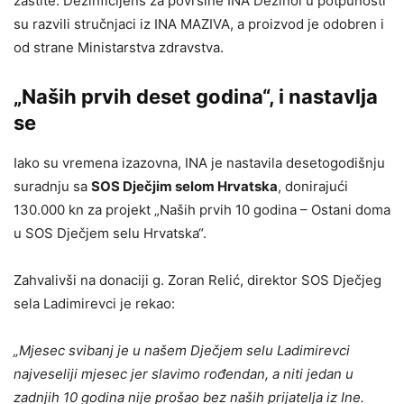
zaštite. Dezinficijens za površine INA Dezinol u potpunosti
su razvili stručnjaci iz INA MAZIVA, a proizvod je odobren i
od strane Ministarstva zdravstva.
„Naših prvih deset godina“, i nastavlja
se
Iako su vremena izazovna, INA je nastavila desetogodišnju
suradnju sa
SOS Dječjim selom Hrvatska
, donirajući
130.000 kn za projekt „Naših prvih 10 godina – Ostani doma
u SOS Dječjem selu Hrvatska“.
Zahvalivši na donaciji g. Zoran Relić, direktor SOS Dječjeg
sela Ladimirevci je rekao:
„Mjesec svibanj je u našem Dječjem selu Ladimirevci
najveseliji mjesec jer slavimo rođendan, a niti jedan u
zadnjih 10 godina nije prošao bez naših prijatelja iz Ine.