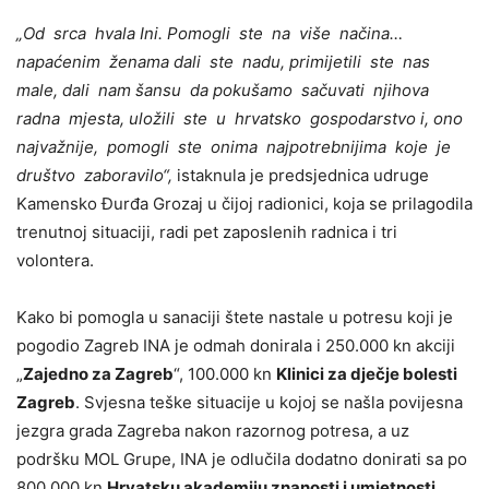
„Od srca hvala Ini. Pomogli ste na više načina…
napaćenim ženama dali ste nadu, primijetili ste nas
male, dali nam šansu da pokušamo sačuvati njihova
radna mjesta, uložili ste u hrvatsko gospodarstvo i, ono
najvažnije, pomogli ste onima najpotrebnijima koje je
društvo zaboravilo“,
istaknula je predsjednica udruge
Kamensko Đurđa Grozaj u čijoj radionici, koja se prilagodila
trenutnoj situaciji, radi pet zaposlenih radnica i tri
volontera.
Kako bi pomogla u sanaciji štete nastale u potresu koji je
pogodio Zagreb INA je odmah donirala i 250.000 kn akciji
„
Zajedno za Zagreb
“, 100.000 kn
Klinici za dječje bolesti
Zagreb
. Svjesna teške situacije u kojoj se našla povijesna
jezgra grada Zagreba nakon razornog potresa, a uz
podršku MOL Grupe, INA je odlučila dodatno donirati sa po
800.000 kn
Hrvatsku akademiju znanosti i umjetnosti,