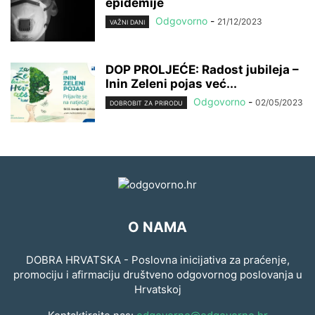
epidemije
Odgovorno
-
21/12/2023
VAŽNI DANI
DOP PROLJEĆE: Radost jubileja –
Inin Zeleni pojas već...
Odgovorno
-
02/05/2023
DOBROBIT ZA PRIRODU
O NAMA
DOBRA HRVATSKA - Poslovna inicijativa za praćenje,
promociju i afirmaciju društveno odgovornog poslovanja u
Hrvatskoj