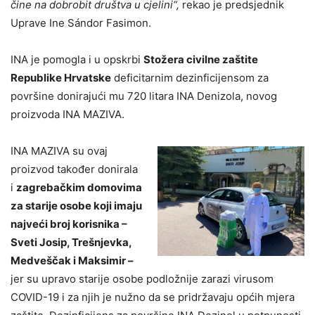
čine na dobrobit društva u cjelini“,
rekao je predsjednik
Uprave Ine Sándor Fasimon.
INA je pomogla i u opskrbi
Stožera civilne zaštite
Republike Hrvatske
deficitarnim dezinficijensom za
površine donirajući mu 720 litara INA Denizola, novog
proizvoda INA MAZIVA.
INA MAZIVA su ovaj
proizvod također donirala
i
zagrebačkim domovima
za starije osobe koji imaju
najveći broj korisnika –
Sveti Josip, Trešnjevka,
Medveščak i Maksimir –
jer su upravo starije osobe podložnije zarazi virusom
COVID-19 i za njih je nužno da se pridržavaju općih mjera