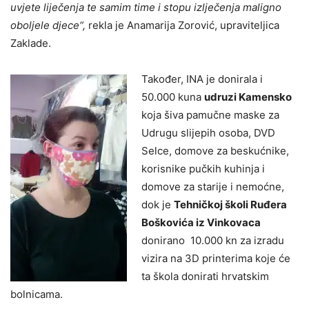
uvjete liječenja te samim time i stopu izlječenja maligno
oboljele djece“,
rekla je Anamarija Zorović, upraviteljica
Zaklade.
Također, INA je donirala i
50.000 kuna
udruzi Kamensko
koja šiva pamučne maske za
Udrugu slijepih osoba, DVD
Selce, domove za beskućnike,
korisnike pučkih kuhinja i
domove za starije i nemoćne,
dok je
Tehničkoj školi Ruđera
Boškovića iz Vinkovaca
donirano 10.000 kn za izradu
vizira na 3D printerima koje će
ta škola donirati hrvatskim
bolnicama.