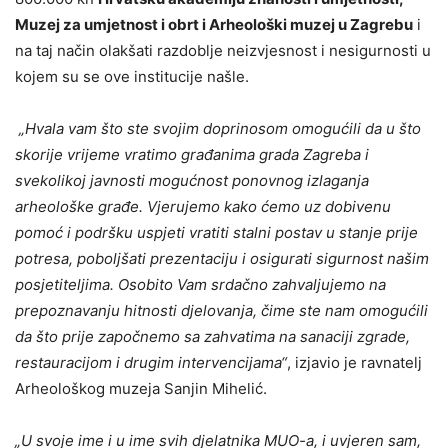
Muzej za umjetnost i obrt i Arheološki muzej u Zagrebu
i
na taj način olakšati razdoblje neizvjesnost i nesigurnosti u
kojem su se ove institucije našle.
„Hvala vam što ste svojim doprinosom omogućili da u što
skorije vrijeme vratimo građanima grada Zagreba i
svekolikoj javnosti mogućnost ponovnog izlaganja
arheološke građe. Vjerujemo kako ćemo uz dobivenu
pomoć i podršku uspjeti vratiti stalni postav u stanje prije
potresa, poboljšati prezentaciju i osigurati sigurnost našim
posjetiteljima. Osobito Vam srdačno zahvaljujemo na
prepoznavanju hitnosti djelovanja, čime ste nam omogućili
da što prije započnemo sa zahvatima na sanaciji zgrade,
restauracijom i drugim intervencijama“
, izjavio je ravnatelj
Arheološkog muzeja Sanjin Mihelić.
„U svoje ime i u ime svih djelatnika MUO-a, i uvjeren sam,