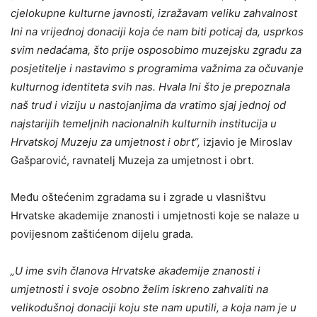
cjelokupne kulturne javnosti, izražavam veliku zahvalnost
Ini na vrijednoj donaciji koja će nam biti poticaj da, usprkos
svim nedaćama, što prije osposobimo muzejsku zgradu za
posjetitelje i nastavimo s programima važnima za očuvanje
kulturnog identiteta svih nas. Hvala Ini što je prepoznala
naš trud i viziju u nastojanjima da vratimo sjaj jednoj od
najstarijih temeljnih nacionalnih kulturnih institucija u
Hrvatskoj Muzeju za umjetnost i obrt“,
izjavio je Miroslav
Gašparović, ravnatelj Muzeja za umjetnost i obrt.
Među oštećenim zgradama su i zgrade u vlasništvu
Hrvatske akademije znanosti i umjetnosti koje se nalaze u
povijesnom zaštićenom dijelu grada.
„U ime svih članova Hrvatske akademije znanosti i
umjetnosti i svoje osobno želim iskreno zahvaliti na
velikodušnoj donaciji koju ste nam uputili, a koja nam je u