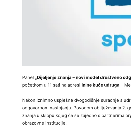
Panel
„Dijeljenje znanja – novi model društveno o
početkom u 11 sati na adresi
Inine kuće udruga
– Med
Nakon iznimno uspješne dvogodišnje suradnje s ud
odgovornom nastojanju. Povodom obilježavanja 2. g
znanja u sklopu kojeg će se zajedno s partnerima org
obrazovne institucije.