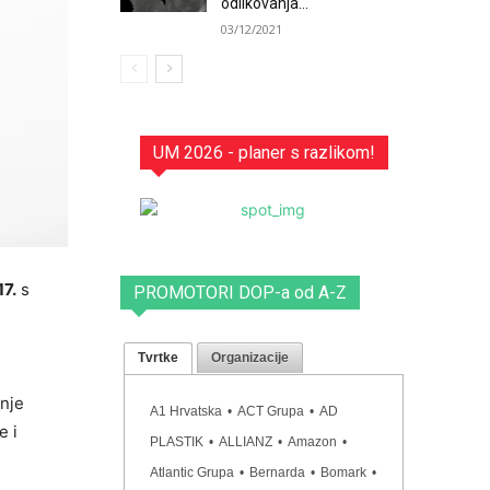
odlikovanja...
03/12/2021
UM 2026 - planer s razlikom!
7.
s
PROMOTORI DOP-a od A-Z
Tvrtke
Organizacije
enje
A1 Hrvatska
•
ACT Grupa
•
AD
e i
PLASTIK
•
ALLIANZ
•
Amazon
•
Atlantic Grupa
•
Bernarda
•
Bomark
•