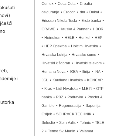
Cemex
•
Coca-Cola
•
Croatia
okušati
osiguranje
•
Crocon
•
dm
•
Dukat
•
novi)
Ericsson Nikola Tesla
•
Erste banka
•
jčešći
GRAWE
•
Hauska & Partner
•
HBOR
tno
•
Heineken
•
HELB
•
Henkel
•
HEP
•
HEP Opskrba
•
Holcim Hrvatska
•
Hrvatska Lutrija
•
Hrvatske šume
•
Hrvatski kišobran
•
Hrvatski telekom
•
reb,
Humana Nova
•
IKEA
•
Ilirija
•
INA
•
ademije i
JGL
•
Kaufland Hrvatska
•
KONČAR
•
Kraš
•
Lidl Hrvatska
•
M.E.P.
•
OTP
banka
•
PBZ
•
Podravka
•
Procter &
 utorka
Gamble
•
Regeneracija
•
Saponija
Osijek
•
SCHRACK TECHNIK
•
Selectio
•
Spin Valis
•
Tehnix
•
TELE
2
•
Terme Sv. Martin
•
Valamar