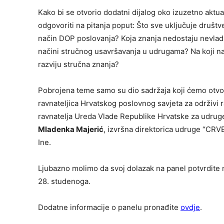
Kako bi se otvorio dodatni dijalog oko izuzetno aktua
odgovoriti na pitanja poput: Što sve uključuje društ
način DOP poslovanja? Koja znanja nedostaju nevlad
načini stručnog usavršavanja u udrugama? Na koji na
razviju stručna znanja?
Pobrojena teme samo su dio sadržaja koji ćemo otvor
ravnateljica Hrvatskog poslovnog savjeta za održivi 
ravnatelja Ureda Vlade Republike Hrvatske za udrug
Mladenka Majerić
, izvršna direktorica udruge “CR
Ine.
Ljubazno molimo da svoj dolazak na panel potvrdite 
28. studenoga.
Dodatne informacije o panelu pronađite
ovdje
.