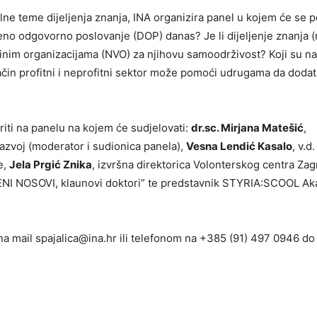
lne teme dijeljenja znanja, INA organizira panel u kojem će se p
veno odgovorno poslovanje (DOP) danas? Je li dijeljenje znanja (
inim organizacijama (NVO) za njihovu samoodrživost? Koji su na
čin profitni i neprofitni sektor može pomoći udrugama da doda
iti na panelu na kojem će sudjelovati:
dr.sc. Mirjana Matešić
,
razvoj (moderator i sudionica panela),
Vesna Lendić Kasalo
, v.d.
e,
Jela Prgić Znika
, izvršna direktorica Volonterskog centra Zag
VENI NOSOVI, klaunovi doktori” te predstavnik STYRIA:SCOOL Ak
na mail spajalica@ina.hr ili telefonom na +385 (91) 497 0946 do