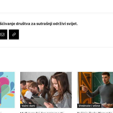
šćivanje društva za sutrašnji održivi svijet.
Važni dani
Vrednote i vrline