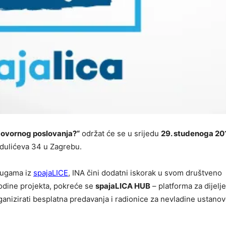
dgovornog poslovanja?“
održat će se u srijedu
29. studenoga 201
ulićeva 34 u Zagrebu.
rugama iz
spajaLICE
, INA čini dodatni iskorak u svom društveno
odine projekta, pokreće se
spajaLICA HUB
– platforma za dijelj
anizirati besplatna predavanja i radionice za nevladine ustanov