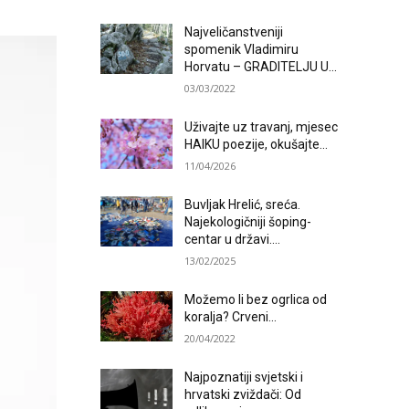
Najveličanstveniji
spomenik Vladimiru
Horvatu – GRADITELJU U...
03/03/2022
Uživajte uz travanj, mjesec
HAIKU poezije, okušajte...
11/04/2026
Buvljak Hrelić, sreća.
Najekologičniji šoping-
centar u državi....
13/02/2025
Možemo li bez ogrlica od
koralja? Crveni...
20/04/2022
Najpoznatiji svjetski i
hrvatski zviždači: Od