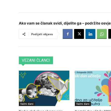
Ako vam se članak svidi, dijelite ga – podržite osvje
Podijeli objavu
VEZANI ČLANCI
Važni dani
Važni dani