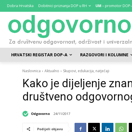
Dobra Hrvatska
Dobitnici priznanja DOP u RH
UM
– promotor DOP-
HRVATSKI REGISTAR DOP-A
RAZGOVORI I KOLUMNE
Naslovnica
Aktualno
Skupovi, edukacija, natječaji
Kako je dijeljenje zn
društveno odgovorno
Odgovorno
24/11/2017
Podijeli objavu