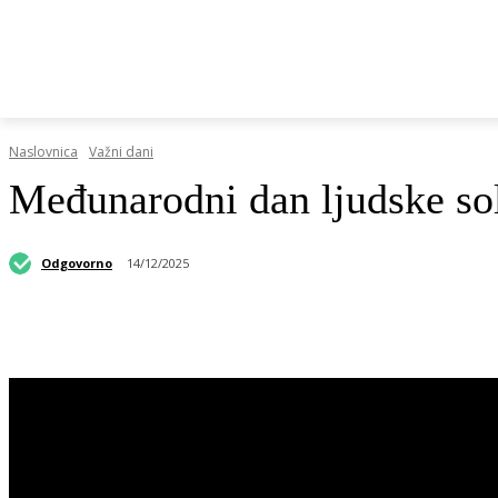
HRVATSKI REGISTAR DOP-A
RAZGOVORI I KOLUMN
Naslovnica
Važni dani
Međunarodni dan ljudske soli
Odgovorno
14/12/2025
Podijeli objavu