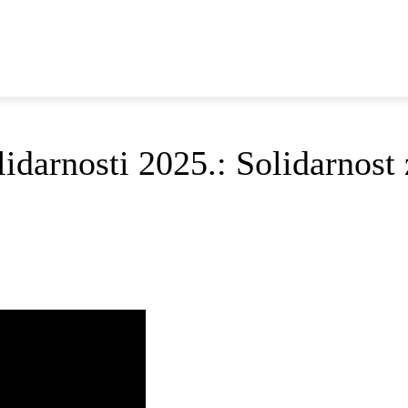
E
DOP I ODRŽIVI RAZVOJ
AKTUALNO
OSVRTI
darnosti 2025.: Solidarnost 