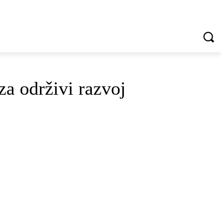
VREDNOTE I VRLINE
VIŠE...
za održivi razvoj