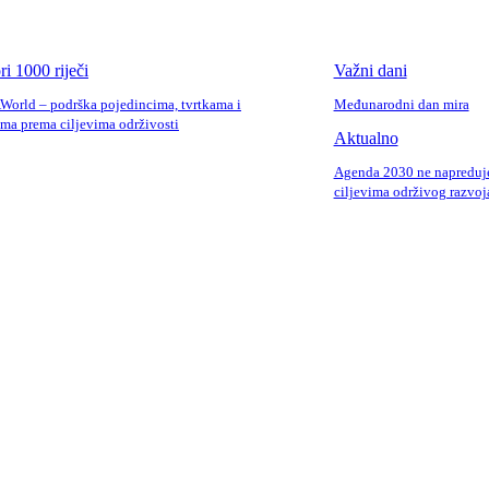
ri 1000 riječi
Važni dani
AWorld – podrška pojedincima, tvrtkama i
Međunarodni dan mira
ama prema ciljevima održivosti
Aktualno
Agenda 2030 ne napreduje
ciljevima održivog razvoj