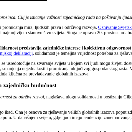
osinca. Cilj je isticanje važnosti zajedničkog rada na poštivanju ljuds
i promicanja mira, ljudskih prava i održivog razvoja.
Osnivanje Svjetsk
i najranjivijem stanovništvu svijeta. Stoga je upravo 20. prosinca oda
idarnost predstavlja zajedničke interese i kolektivnu odgovornost 
nijskoj deklaraciji
, solidarnost je temeljna vrijednost potrebna za rješav
a se usredotočuje na stvaranje svijeta u kojem svi ljudi mogu živjeti do
, smanjenja nejednakosti i promicanja uključivog gospodarskog rasta. V
radnja ključna za prevladavanje globalnih izazova.
 za zajedničku budućnost
darnost za održivi razvoj
, naglašava ulogu solidarnosti u postizanju Cil
nego ikad. Ona je osnova za rješavanje velikih globalnih izazova poput 
 napora. U današnjem svijetu, gdje ljudi imaju tendenciju zanemarivanja