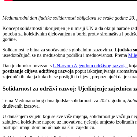
Međunarodni dan ljudske solidarnosti obilježava se svake godine 20. pr
Koncept solidarnosti ukorijenjen je u misiji UN-a da okupi narode rad
potrebu za kolektivnim djelovanjem u borbi protiv siromaštva i podršc
godine.
Solidarnost je bitna za suočavanje s globalnim izazovima.
Ljudska sol
usredotočujući se na međusobnu podršku i međuovisnost. Prema
Mile
Dan je duboko povezan s
UN-ovom Agendom održivog razvoja
, koj
postizanje ciljeva održivog razvoja
poput iskorjenjivanja siromaštva
zajedničkih akcija kako bi se postigli ti ciljevi, prepoznajući da je su
Solidarnost za održivi razvoj: Ujedinjenje zajednica
Tema Međunarodnog dana ljudske solidarnosti za 2025. godinu,
Soli
društvenih izazova.
U današnjem svijetu koji se sve više mijenja, solidarnost je važnija 
zahtijeva kolektivne napore uz inovativna rješenja umjesto izoliranih
postupci imaju domino učinak na širu zajednicu.