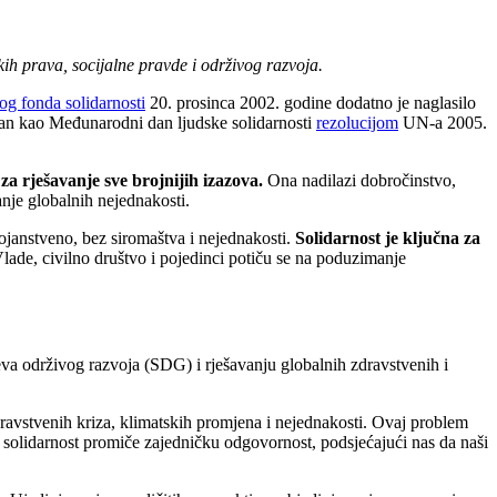
kih prava, socijalne pravde i održivog razvoja.
og fonda solidarnosti
20. prosinca 2002. godine dodatno je naglasilo
bran kao Međunarodni dan ljudske solidarnosti
rezolucijom
UN-a 2005.
za rješavanje sve brojnijih izazova.
Ona nadilazi dobročinstvo,
anje globalnih nejednakosti.
stojanstveno, bez siromaštva i nejednakosti.
Solidarnost je ključna za
lade, civilno društvo i pojedinci potiču se na poduzimanje
jeva održivog razvoja (SDG) i rješavanju globalnih zdravstvenih i
zdravstvenih kriza, klimatskih promjena i nejednakosti. Ovaj problem
, solidarnost promiče zajedničku odgovornost, podsjećajući nas da naši