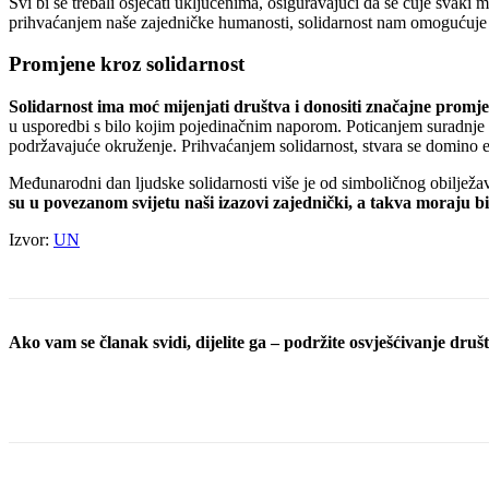
Svi bi se trebali osjećati uključenima, osiguravajući da se čuje svaki 
prihvaćanjem naše zajedničke humanosti, solidarnost nam omogućuje 
Promjene kroz solidarnost
Solidarnost ima moć mijenjati društva i donositi značajne promje
u usporedbi s bilo kojim pojedinačnim naporom. Poticanjem suradnje m
podržavajuće okruženje. Prihvaćanjem solidarnost, stvara se domino efe
Međunarodni dan ljudske solidarnosti više je od simboličnog obilježav
su u povezanom svijetu naši izazovi zajednički, a takva moraju bit
Izvor:
UN
Ako vam se članak svidi, dijelite ga – podržite osvješćivanje društv
Podijeli objavu