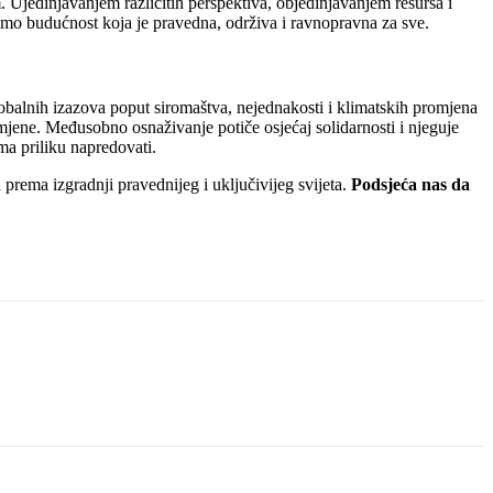
m. Ujedinjavanjem različitih perspektiva, objedinjavanjem resursa i
mo budućnost koja je pravedna, održiva i ravnopravna za sve.
lobalnih izazova poput siromaštva, nejednakosti i klimatskih promjena
jene. Međusobno osnaživanje potiče osjećaj solidarnosti i njeguje
ma priliku napredovati.
prema izgradnji pravednijeg i uključivijeg svijeta.
Podsjeća nas da