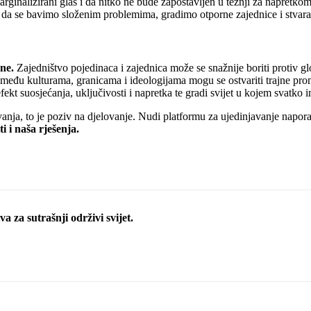
marginalizirani glas i da nitko ne bude zapostavljen u težnji za napretko
da se bavimo složenim problemima, gradimo otporne zajednice i stvara
ne.
Zajedništvo pojedinaca i zajednica može se snažnije boriti protiv g
eđu kulturama, granicama i ideologijama mogu se ostvariti trajne prom
kt suosjećanja, uključivosti i napretka te gradi svijet u kojem svatko i
anja, to je poziv na djelovanje. Nudi platformu za ujedinjavanje napora 
i i naša rješenja.
a za sutrašnji održivi svijet.