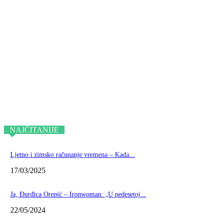
NAJČITANIJE
Ljetno i zimsko računanje vremena – Kada...
17/03/2025
Ja, Đurđica Orepić – Ironwoman: „U pedesetoj...
22/05/2024