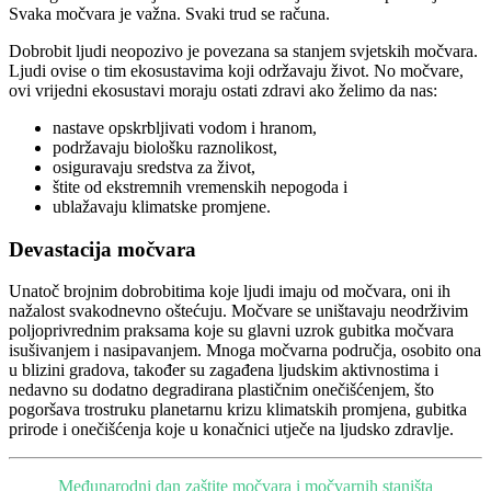
Svaka močvara je važna. Svaki trud se računa.
Dobrobit ljudi neopozivo je povezana sa stanjem svjetskih močvara.
Ljudi ovise o tim ekosustavima koji održavaju život. No močvare,
ovi vrijedni ekosustavi moraju ostati zdravi ako želimo da nas:
nastave opskrbljivati ​​vodom i hranom,
podržavaju biološku raznolikost,
osiguravaju sredstva za život,
štite od ekstremnih vremenskih nepogoda i
ublažavaju klimatske promjene.
Devastacija močvara
Unatoč brojnim dobrobitima koje ljudi imaju od močvara, oni ih
nažalost svakodnevno oštećuju. Močvare se uništavaju neodrživim
poljoprivrednim praksama koje su glavni uzrok gubitka močvara
isušivanjem i nasipavanjem. Mnoga močvarna područja, osobito ona
u blizini gradova, također su zagađena ljudskim aktivnostima i
nedavno su dodatno degradirana plastičnim onečišćenjem, što
pogoršava trostruku planetarnu krizu klimatskih promjena, gubitka
prirode i onečišćenja koje u konačnici utječe na ljudsko zdravlje.
Međunarodni dan zaštite močvara i močvarnih staništa