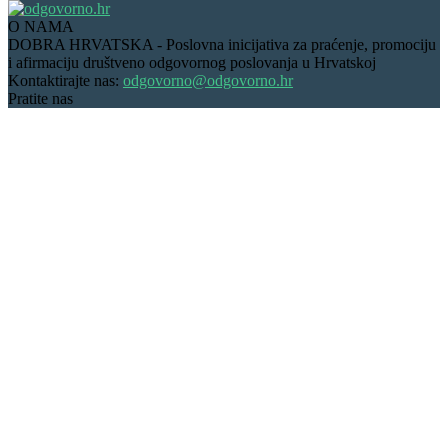
O NAMA
DOBRA HRVATSKA - Poslovna inicijativa za praćenje, promociju
i afirmaciju društveno odgovornog poslovanja u Hrvatskoj
Kontaktirajte nas:
odgovorno@odgovorno.hr
Pratite nas