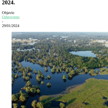
2024.
Objavio
Odgovorno
-
29/01/2024