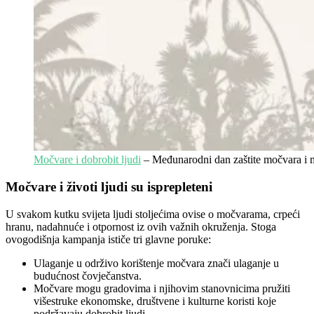
Močvare i dobrobit ljudi
– Međunarodni dan zaštite močvara i m
Močvare i životi ljudi su isprepleteni
U svakom kutku svijeta ljudi stoljećima ovise o močvarama, crpeći
hranu, nadahnuće i otpornost iz ovih važnih okruženja. Stoga
o
vogodišnja kampanja ističe tri glavne poruke:
Ulaganje u održivo korištenje močvara znači ulaganje u
budućnost čovječanstva.
Močvare mogu gradovima i njihovim stanovnicima pružiti
višestruke ekonomske, društvene i kulturne koristi koje
podržavaju dobrobit ljudi.