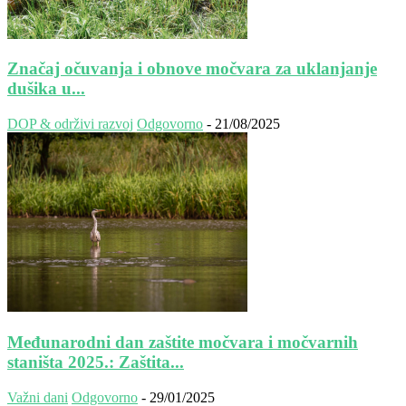
Značaj očuvanja i obnove močvara za uklanjanje
dušika u...
DOP & održivi razvoj
Odgovorno
-
21/08/2025
Međunarodni dan zaštite močvara i močvarnih
staništa 2025.: Zaštita...
Važni dani
Odgovorno
-
29/01/2025