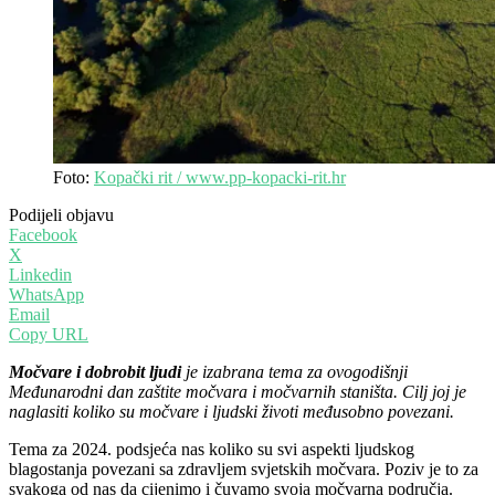
Foto:
Kopački rit / www.pp-kopacki-rit.hr
Podijeli objavu
Facebook
X
Linkedin
WhatsApp
Email
Copy URL
Močvare i dobrobit ljudi
je izabrana tema za ovogodišnji
Međunarodni dan zaštite močvara i močvarnih staništa. Cilj joj je
naglasiti koliko su močvare i ljudski životi međusobno povezani.
Tema za 2024. podsjeća nas koliko su svi aspekti ljudskog
blagostanja povezani sa zdravljem svjetskih močvara. Poziv je to za
svakoga od nas da cijenimo i čuvamo svoja močvarna područja.