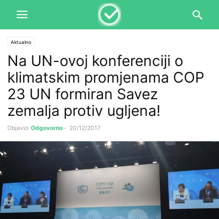
Aktualno
Na UN-ovoj konferenciji o
klimatskim promjenama COP
23 UN formiran Savez
zemalja protiv ugljena!
Objavio
Odgovorno
-
20/12/2017