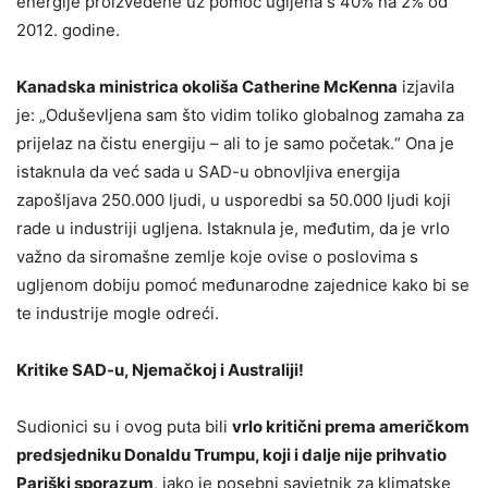
energije proizvedene uz pomoć ugljena s 40% na 2% od
2012. godine.
Kanadska ministrica okoliša Catherine McKenna
izjavila
je: „Oduševljena sam što vidim toliko globalnog zamaha za
prijelaz na čistu energiju – ali to je samo početak.“ Ona je
istaknula da već sada u SAD-u obnovljiva energija
zapošljava 250.000 ljudi, u usporedbi sa 50.000 ljudi koji
rade u industriji ugljena. Istaknula je, međutim, da je vrlo
važno da siromašne zemlje koje ovise o poslovima s
ugljenom dobiju pomoć međunarodne zajednice kako bi se
te industrije mogle odreći.
Kritike SAD-u, Njemačkoj i Australiji!
Sudionici su i ovog puta bili
vrlo kritični prema američkom
predsjedniku Donaldu Trumpu, koji i dalje nije prihvatio
Pariški sporazum
, iako je posebni savjetnik za klimatske