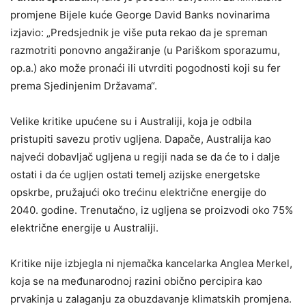
promjene Bijele kuće George David Banks novinarima
izjavio: „Predsjednik je više puta rekao da je spreman
razmotriti ponovno angažiranje (u Pariškom sporazumu,
op.a.) ako može pronaći ili utvrditi pogodnosti koji su fer
prema Sjedinjenim Državama“.
Velike kritike upućene su i Australiji, koja je odbila
pristupiti savezu protiv ugljena. Dapače, Australija kao
najveći dobavljač ugljena u regiji nada se da će to i dalje
ostati i da će ugljen ostati temelj azijske energetske
opskrbe, pružajući oko trećinu električne energije do
2040. godine. Trenutačno, iz ugljena se proizvodi oko 75%
električne energije u Australiji.
Kritike nije izbjegla ni njemačka kancelarka Anglea Merkel,
koja se na međunarodnoj razini obično percipira kao
prvakinja u zalaganju za obuzdavanje klimatskih promjena.