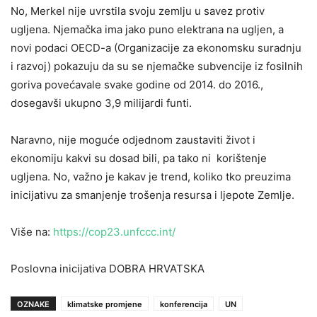
No, Merkel nije uvrstila svoju zemlju u savez protiv
ugljena. Njemačka ima jako puno elektrana na ugljen, a
novi podaci OECD-a (Organizacije za ekonomsku suradnju
i razvoj) pokazuju da su se njemačke subvencije iz fosilnih
goriva povećavale svake godine od 2014. do 2016.,
dosegavši ukupno 3,9 milijardi funti.
Naravno, nije moguće odjednom zaustaviti život i
ekonomiju kakvi su dosad bili, pa tako ni korištenje
ugljena. No, važno je kakav je trend, koliko tko preuzima
inicijativu za smanjenje trošenja resursa i ljepote Zemlje.
Više na:
https://cop23.unfccc.int/
Poslovna inicijativa DOBRA HRVATSKA
OZNAKE
klimatske promjene
konferencija
UN