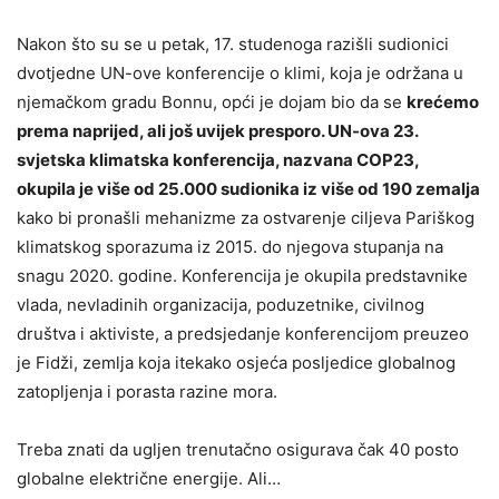
Nakon što su se u petak, 17. studenoga razišli sudionici
dvotjedne UN-ove konferencije o klimi, koja je održana u
njemačkom gradu Bonnu, opći je dojam bio da se
krećemo
prema naprijed, ali još uvijek presporo. UN-ova 23.
svjetska klimatska konferencija, nazvana COP23,
okupila je više od 25.000 sudionika iz više od 190 zemalja
kako bi pronašli mehanizme za ostvarenje ciljeva Pariškog
klimatskog sporazuma iz 2015. do njegova stupanja na
snagu 2020. godine. Konferencija je okupila predstavnike
vlada, nevladinih organizacija, poduzetnike, civilnog
društva i aktiviste, a predsjedanje konferencijom preuzeo
je Fidži, zemlja koja itekako osjeća posljedice globalnog
zatopljenja i porasta razine mora.
Treba znati da ugljen trenutačno osigurava čak 40 posto
globalne električne energije. Ali…