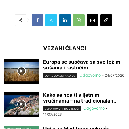
VEZANI ČLANCI
Europa se suočava sa sve težim
sušama i rastućim...
Odgovorno
-
24/07/2026
DOP & ODRŽIVI RAZVOJ
Kako se nositi s ljetnim
vrućinama – na tradicionalan...
Odgovorno
-
SLIKA GOVORI 1000 RIJEČI
11/07/2026
Unija za Mediteran pokreće