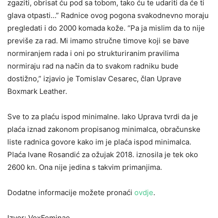
zgaziti, obrisat ću pod sa tobom, tako ću te udariti da će ti
glava otpasti…” Radnice ovog pogona svakodnevno moraju
pregledati i do 2000 komada kože. “Pa ja mislim da to nije
previše za rad. Mi imamo stručne timove koji se bave
normiranjem rada i oni po strukturiranim pravilima
normiraju rad na način da to svakom radniku bude
dostižno,” izjavio je Tomislav Cesarec, član Uprave
Boxmark Leather.
Sve to za plaću ispod minimalne. Iako Uprava tvrdi da je
plaća iznad zakonom propisanog minimalca, obračunske
liste radnica govore kako im je plaća ispod minimalca.
Plaća Ivane Rosandić za ožujak 2018. iznosila je tek oko
2600 kn. Ona nije jedina s takvim primanjima.
Dodatne informacije možete pronaći
ovdje
.
Izvor: VoxFeminae