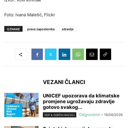
Foto: Ivana Maletić, Flickr
OZNAKE
prava zaposlenika
zdravlje
VEZANI ČLANCI
UNICEF upozorava da klimatske
promjene ugrožavaju zdravlje
gotovo svakog...
Odgovorno
-
16/06/2026
DOP & ODRŽIVI RAZVOJ