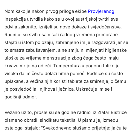
Nom kako je nakon prvog priloga ekipe
Provjerenog
inspekcija utvrdila kako se u ovoj austrijskoj tvrtki sve
odvija zakonito, iznijeli su nove dokaze i svjedočanstva.
Radnice su svih osam sati radnog vremena primorane
stajati u istom položaju, zabranjeno im je razgovarati jer se
to smatra zabušavanjem, a ne smiju ni mijenjati higijenske
uloške za vrijeme menstruacije zbog čega često imaju
krvave mrlje na odjeći. Temperatura u pogonu toliko je
visoka da im često dolazi hitna pomoć. Radnice su često
uplakane, a većina njih koristi tablete za smirenje, o čemu
je posvjedočila i njihova liječnica. Uskraćuje im se i
godišnji odmor.
Vezano uz to, prošle su se godine radnici iz Zlatar Bistrice
pismeno obratili sindikatu tekstila. U pismu je, između
ostaloga, stajalo: “Svakodnevno slušamo prijetnje: ja ću te