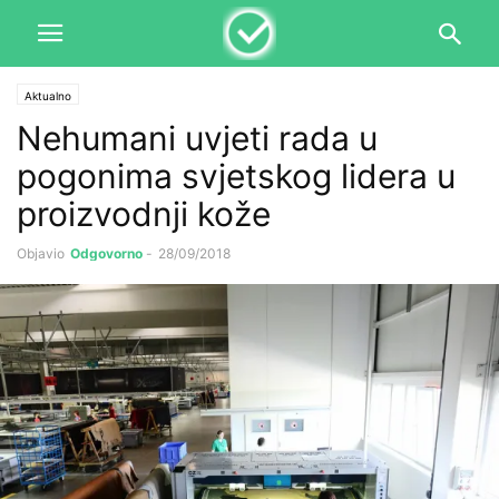
Aktualno
Nehumani uvjeti rada u
pogonima svjetskog lidera u
proizvodnji kože
Objavio
Odgovorno
-
28/09/2018