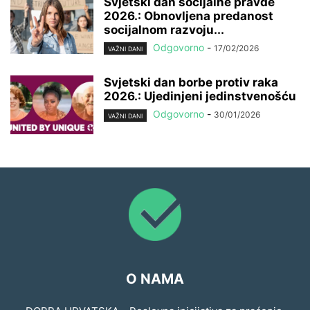
Svjetski dan socijalne pravde
2026.: Obnovljena predanost
socijalnom razvoju...
Odgovorno
-
17/02/2026
VAŽNI DANI
Svjetski dan borbe protiv raka
2026.: Ujedinjeni jedinstvenošću
Odgovorno
-
30/01/2026
VAŽNI DANI
O NAMA