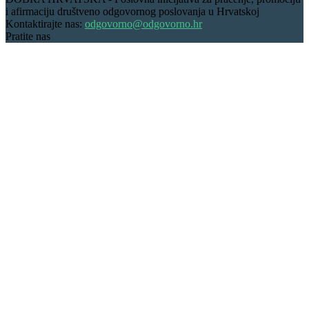
i afirmaciju društveno odgovornog poslovanja u Hrvatskoj
Kontaktirajte nas:
odgovorno@odgovorno.hr
Pratite nas