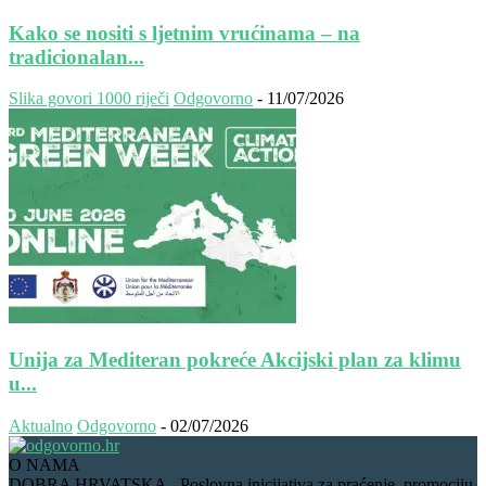
Kako se nositi s ljetnim vrućinama – na
tradicionalan...
Slika govori 1000 riječi
Odgovorno
-
11/07/2026
Unija za Mediteran pokreće Akcijski plan za klimu
u...
Aktualno
Odgovorno
-
02/07/2026
O NAMA
DOBRA HRVATSKA - Poslovna inicijativa za praćenje, promociju