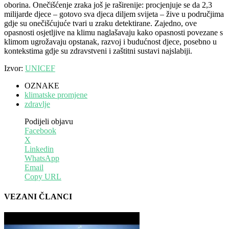
oborina. Onečišćenje zraka još je raširenije: procjenjuje se da 2,3
milijarde djece – gotovo sva djeca diljem svijeta – žive u područjima
gdje su onečišćujuće tvari u zraku detektirane. Zajedno, ove
opasnosti osjetljive na klimu naglašavaju kako opasnosti povezane s
klimom ugrožavaju opstanak, razvoj i budućnost djece, posebno u
kontekstima gdje su zdravstveni i zaštitni sustavi najslabiji.
Izvor:
UNICEF
OZNAKE
klimatske promjene
zdravlje
Podijeli objavu
Facebook
X
Linkedin
WhatsApp
Email
Copy URL
VEZANI ČLANCI