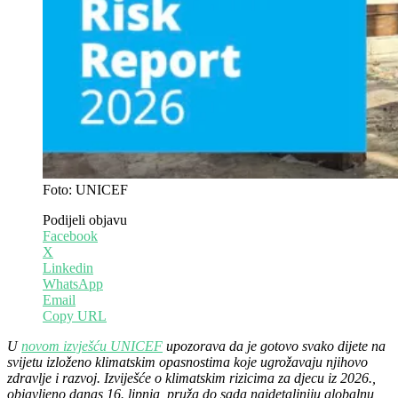
Foto: UNICEF
Podijeli objavu
Facebook
X
Linkedin
WhatsApp
Email
Copy URL
U
novom izvješću UNICEF
upozorava da je gotovo svako dijete na
svijetu izloženo klimatskim opasnostima koje ugrožavaju njihovo
zdravlje i razvoj. Izviješće o klimatskim rizicima za djecu iz 2026.,
objavljeno danas 16. lipnja, pruža do sada najdetaljniju globalnu