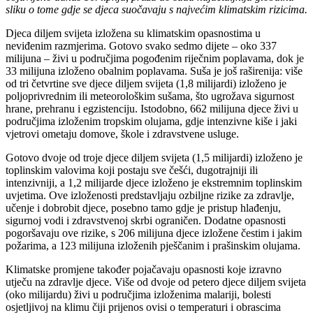
sliku o tome gdje se djeca suočavaju s najvećim klimatskim rizicima.
Djeca diljem svijeta izložena su klimatskim opasnostima u
neviđenim razmjerima. Gotovo svako sedmo dijete – oko 337
milijuna – živi u područjima pogođenim riječnim poplavama, dok je
33 milijuna izloženo obalnim poplavama. Suša je još raširenija: više
od tri četvrtine sve djece diljem svijeta (1,8 milijardi) izloženo je
poljoprivrednim ili meteorološkim sušama, što ugrožava sigurnost
hrane, prehranu i egzistenciju. Istodobno, 662 milijuna djece živi u
područjima izloženim tropskim olujama, gdje intenzivne kiše i jaki
vjetrovi ometaju domove, škole i zdravstvene usluge.
Gotovo dvoje od troje djece diljem svijeta (1,5 milijardi) izloženo je
toplinskim valovima koji postaju sve češći, dugotrajniji ili
intenzivniji, a 1,2 milijarde djece izloženo je ekstremnim toplinskim
uvjetima. Ove izloženosti predstavljaju ozbiljne rizike za zdravlje,
učenje i dobrobit djece, posebno tamo gdje je pristup hlađenju,
sigurnoj vodi i zdravstvenoj skrbi ograničen. Dodatne opasnosti
pogoršavaju ove rizike, s 206 milijuna djece izložene čestim i jakim
požarima, a 123 milijuna izloženih pješčanim i prašinskim olujama.
Klimatske promjene također pojačavaju opasnosti koje izravno
utječu na zdravlje djece. Više od dvoje od petero djece diljem svijeta
(oko milijardu) živi u područjima izloženima malariji, bolesti
osjetljivoj na klimu čiji prijenos ovisi o temperaturi i obrascima