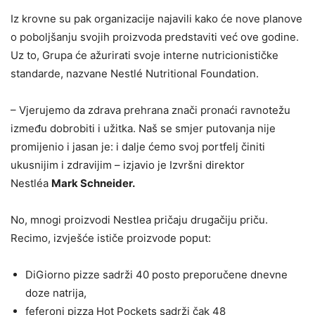
Iz krovne su pak organizacije najavili kako će nove planove
o poboljšanju svojih proizvoda predstaviti već ove godine.
Uz to, Grupa će ažurirati svoje interne nutricionističke
standarde, nazvane Nestlé Nutritional Foundation.
– Vjerujemo da zdrava prehrana znači pronaći ravnotežu
između dobrobiti i užitka. Naš se smjer putovanja nije
promijenio i jasan je: i dalje ćemo svoj portfelj činiti
ukusnijim i zdravijim – izjavio je Izvršni direktor
Nestléa
Mark Schneider.
No, mnogi proizvodi Nestlea pričaju drugačiju priču.
Recimo, izvješće ističe proizvode poput:
DiGiorno pizze sadrži 40 posto preporučene dnevne
doze natrija,
feferoni pizza Hot Pockets sadrži čak 48