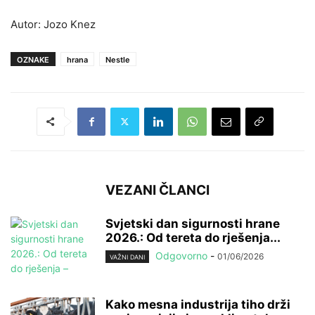
Autor: Jozo Knez
OZNAKE
hrana
Nestle
VEZANI ČLANCI
Svjetski dan sigurnosti hrane
2026.: Od tereta do rješenja...
Odgovorno
-
01/06/2026
VAŽNI DANI
Kako mesna industrija tiho drži