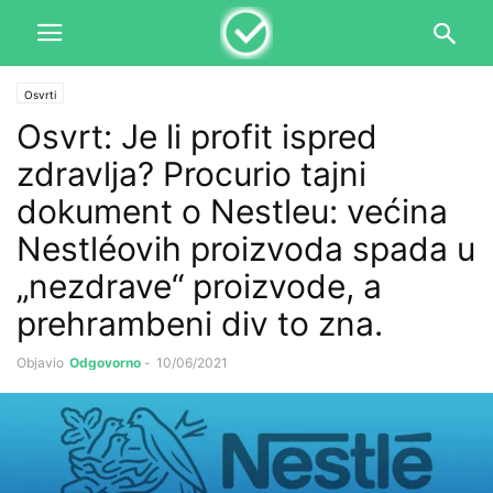
Osvrti
Osvrt: Je li profit ispred
zdravlja? Procurio tajni
dokument o Nestleu: većina
Nestléovih proizvoda spada u
„nezdrave“ proizvode, a
prehrambeni div to zna.
Objavio
Odgovorno
-
10/06/2021