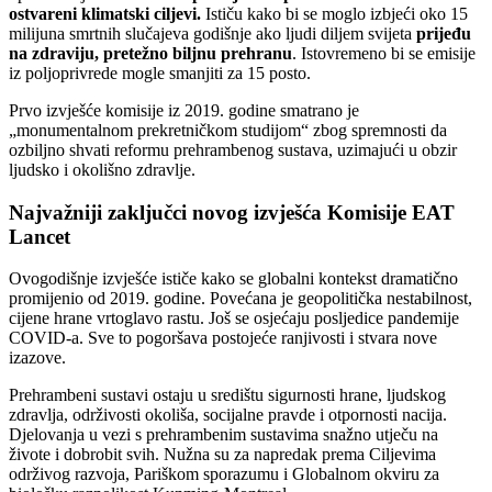
ostvareni klimatski ciljevi.
Ističu kako bi se moglo izbjeći oko 15
milijuna smrtnih slučajeva godišnje ako ljudi diljem svijeta
prijeđu
na zdraviju, pretežno biljnu prehranu
. Istovremeno bi se emisije
iz poljoprivrede mogle smanjiti za 15 posto.
Prvo izvješće komisije iz 2019. godine smatrano je
„monumentalnom prekretničkom studijom“ zbog spremnosti da
ozbiljno shvati reformu prehrambenog sustava, uzimajući u obzir
ljudsko i okolišno zdravlje.
Najvažniji zaključci novog izvješća Komisije EAT
Lancet
Ovogodišnje izvješće ističe kako se globalni kontekst dramatično
promijenio od 2019. godine. Povećana je geopolitička nestabilnost,
cijene hrane vrtoglavo rastu. Još se osjećaju posljedice pandemije
COVID-a. Sve to pogoršava postojeće ranjivosti i stvara nove
izazove.
Prehrambeni sustavi ostaju u središtu sigurnosti hrane, ljudskog
zdravlja, održivosti okoliša, socijalne pravde i otpornosti nacija.
Djelovanja u vezi s prehrambenim sustavima snažno utječu na
živote i dobrobit svih. Nužna su za napredak prema Ciljevima
održivog razvoja, Pariškom sporazumu i Globalnom okviru za