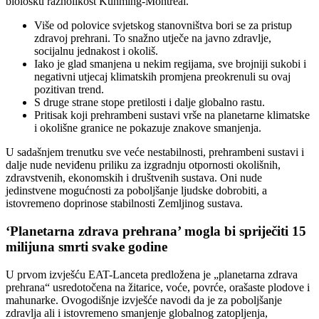
biološku raznolikost Kunming-Montreal.
Više od polovice svjetskog stanovništva bori se za pristup
zdravoj prehrani. To snažno utječe na javno zdravlje,
socijalnu jednakost i okoliš.
Iako je glad smanjena u nekim regijama, sve brojniji sukobi i
negativni utjecaj klimatskih promjena preokrenuli su ovaj
pozitivan trend.
S druge strane stope pretilosti i dalje globalno rastu.
Pritisak koji prehrambeni sustavi vrše na planetarne klimatske
i okolišne granice ne pokazuje znakove smanjenja.
U sadašnjem trenutku sve veće nestabilnosti, prehrambeni sustavi i
dalje nude neviđenu priliku za izgradnju otpornosti okolišnih,
zdravstvenih, ekonomskih i društvenih sustava. Oni nude
jedinstvene mogućnosti za poboljšanje ljudske dobrobiti, a
istovremeno doprinose stabilnosti Zemljinog sustava.
‘Planetarna zdrava prehrana’ mogla bi spriječiti 15
milijuna smrti svake godine
U prvom izvješću EAT-Lanceta predložena je „planetarna zdrava
prehrana“ usredotočena na žitarice, voće, povrće, orašaste plodove i
mahunarke. Ovogodišnje izvješće navodi da je za poboljšanje
zdravlja ali i istovremeno smanjenje globalnog zatopljenja,