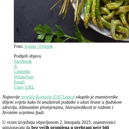
Foto:
jcomp / Freepik
Podijeli objavu
Facebook
X
Linkedin
WhatsApp
Email
Copy URL
Najnovije
izvješće Komisije EAT Lancet
okupilo je znanstvenike
diljem svijeta kako bi analizirali podatke o ulozi hrane u ljudskom
zdravlju, klimatskim promjenama, bioraznolikosti te radnim i
životnim uvjetima ljudi.
U svom izvješatju objavljenom 2. listopada 2025. znanstvenici
upozoravaju da
bez većih promjena u prehrani neće biti