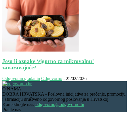
Jesu li oznake ‘sigurno za mikrovalnu’
zavaravajuće?
Odgovoran građanin
Odgovorno
-
25/02/2026
O NAMA
DOBRA HRVATSKA - Poslovna inicijativa za praćenje, promociju
i afirmaciju društveno odgovornog poslovanja u Hrvatskoj
Kontaktirajte nas:
odgovorno@odgovorno.hr
Pratite nas