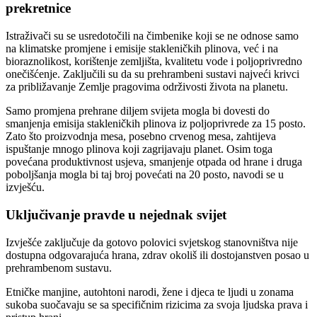
prekretnice
Istraživači su se usredotočili na čimbenike koji se ne odnose samo
na klimatske promjene i emisije stakleničkih plinova, već i na
bioraznolikost, korištenje zemljišta, kvalitetu vode i poljoprivredno
onečišćenje. Zaključili su da su prehrambeni sustavi najveći krivci
za približavanje Zemlje pragovima održivosti života na planetu.
Samo promjena prehrane diljem svijeta mogla bi dovesti do
smanjenja emisija stakleničkih plinova iz poljoprivrede za 15 posto.
Zato što proizvodnja mesa, posebno crvenog mesa, zahtijeva
ispuštanje mnogo plinova koji zagrijavaju planet. Osim toga
povećana produktivnost usjeva, smanjenje otpada od hrane i druga
poboljšanja mogla bi taj broj povećati na 20 posto, navodi se u
izvješću.
Uključivanje pravde u nejednak svijet
Izvješće zaključuje da gotovo polovici svjetskog stanovništva nije
dostupna odgovarajuća hrana, zdrav okoliš ili dostojanstven posao u
prehrambenom sustavu.
Etničke manjine, autohtoni narodi, žene i djeca te ljudi u zonama
sukoba suočavaju se sa specifičnim rizicima za svoja ljudska prava i