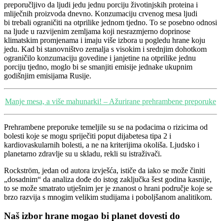
preporučljivo da ljudi jedu jednu porciju životinjskih proteina i
mliječnih proizvoda dnevno. Konzumaciju c
rvenog mesa ljudi
bi
trebali ograničiti na otprilike jednom tjedno.
To se posebno odnosi
na ljude u razvijenim zemljama koji nesrazmjerno doprinose
klimatskim promjenama i imaju više izbora u pogledu hrane koju
jedu. Kad bi stanovništvo zemalja s visokim i srednjim dohotkom
ograničilo konzumaciju govedine i janjetine na otprilike jednu
porciju tjedno, moglo bi se smanjiti emisije jednake ukupnim
godišnjim emisijama Rusije.
Manje mesa, a više mahunarki! – Ažurirane prehrambene preporuke
Prehrambene preporuke temeljile su se na podacima o rizicima od
bolesti koje se mogu spriječiti poput dijabetesa tipa 2 i
kardiovaskularnih bolesti, a ne na kriterijima okoliša. Ljudsko i
planetarno zdravlje su u skladu, rekli su istraživači.
Rockström, jedan od autora izvješća, ističe da iako se može činiti
„dosadnim“ da analiza dođe do istog zaključka šest godina kasnije,
to se može smatrato utješnim jer je znanost o hrani područje koje se
brzo razvija s mnogim velikim studijama i poboljšanom analitikom.
Naš izbor hrane mogao bi planet dovesti do