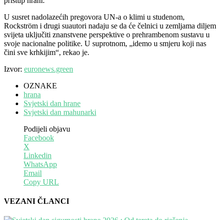
pristup hrani.
U susret nadolazećih pregovora UN-a o klimi u studenom,
Rockström i drugi suautori nadaju se da će čelnici u zemljama diljem
svijeta uključiti znanstvene perspektive o prehrambenom sustavu u
svoje nacionalne politike. U suprotnom, „idemo u smjeru koji nas
čini sve krhkijim“, rekao je.
Izvor:
euronews.green
OZNAKE
hrana
Svjetski dan hrane
Svjetski dan mahunarki
Podijeli objavu
Facebook
X
Linkedin
WhatsApp
Email
Copy URL
VEZANI ČLANCI