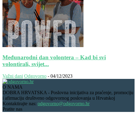
Međunarodni dan volontera – Kad bi svi
volontirali, svijet...
Važni dani
Odgovorno
-
04/12/2023
O NAMA
DOBRA HRVATSKA - Poslovna inicijativa za praćenje, promociju
i afirmaciju društveno odgovornog poslovanja u Hrvatskoj
Kontaktirajte nas:
odgovorno@odgovorno.hr
Pratite nas