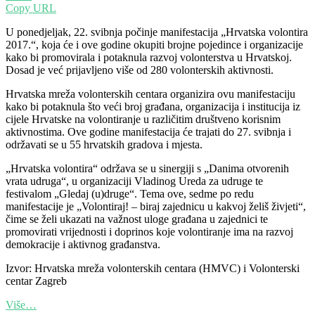
Copy URL
U ponedjeljak, 22. svibnja počinje manifestacija „Hrvatska volontira
2017.“, koja će i ove godine okupiti brojne pojedince i organizacije
kako bi promovirala i potaknula razvoj volonterstva u Hrvatskoj.
Dosad je već prijavljeno više od 280 volonterskih aktivnosti.
Hrvatska mreža volonterskih centara organizira ovu manifestaciju
kako bi potaknula što veći broj građana, organizacija i institucija iz
cijele Hrvatske na volontiranje u različitim društveno korisnim
aktivnostima. Ove godine manifestacija će trajati do 27. svibnja i
održavati se u 55 hrvatskih gradova i mjesta.
„Hrvatska volontira“ održava se u sinergiji s „Danima otvorenih
vrata udruga“, u organizaciji Vladinog Ureda za udruge te
festivalom „Gledaj (u)druge“. Tema ove, sedme po redu
manifestacije je „Volontiraj! – biraj zajednicu u kakvoj želiš živjeti“,
čime se želi ukazati na važnost uloge građana u zajednici te
promovirati vrijednosti i doprinos koje volontiranje ima na razvoj
demokracije i aktivnog građanstva.
Izvor: Hrvatska mreža volonterskih centara (HMVC) i Volonterski
centar Zagreb
Više…