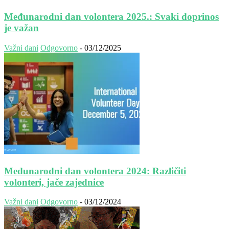
Međunarodni dan volontera 2025.: Svaki doprinos
je važan
Važni dani
Odgovorno
-
03/12/2025
Međunarodni dan volontera 2024: Različiti
volonteri, jače zajednice
Važni dani
Odgovorno
-
03/12/2024