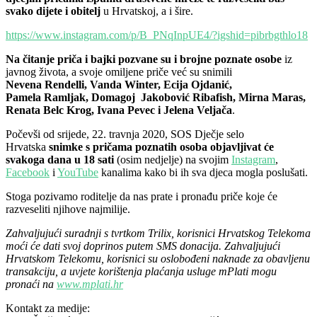
svako dijete i obitelj
u Hrvatskoj, a i šire.
https://www.instagram.com/p/B_PNqInpUE4/?igshid=pibrbgthlo18
Na čitanje priča i bajki
pozvane su i brojne poznate osobe
iz
javnog života, a svoje omiljene priče već su snimili
Nevena Rendelli, Vanda Winter, Ecija Ojdanić,
Pamela Ramljak, Domagoj Jakobović Ribafish, Mirna Maras,
Renata Belc Krog, Ivana Pevec i Jelena Veljača
.
Počevši od srijede, 22. travnja 2020, SOS Dječje selo
Hrvatska
snimke s pričama poznatih osoba
objavljivat će
svakoga dana u 18 sati
(osim nedjelje) na svojim
Instagram
,
Facebook
i
YouTube
kanalima kako bi ih sva djeca mogla poslušati.
Stoga pozivamo roditelje da nas prate i pronađu priče koje će
razveseliti njihove najmilije.
Zahvaljujući suradnji s tvrtkom Trilix, korisnici Hrvatskog Telekoma
moći će dati svoj doprinos putem SMS donacija. Zahvaljujući
Hrvatskom Telekomu, korisnici su oslobođeni naknade za obavljenu
transakciju, a uvjete korištenja plaćanja usluge mPlati mogu
pronaći na
www.mplati.hr
Kontakt za medije: