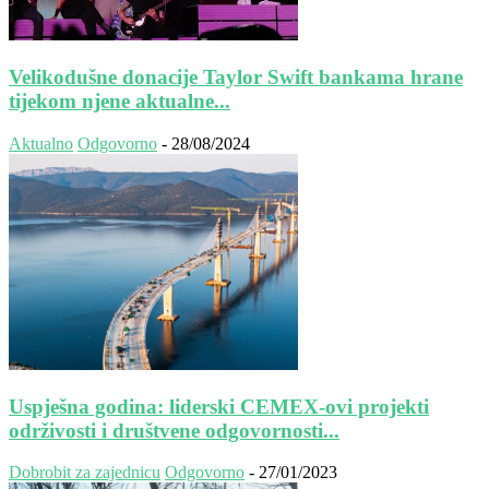
Velikodušne donacije Taylor Swift bankama hrane
tijekom njene aktualne...
Aktualno
Odgovorno
-
28/08/2024
Uspješna godina: liderski CEMEX-ovi projekti
održivosti i društvene odgovornosti...
Dobrobit za zajednicu
Odgovorno
-
27/01/2023