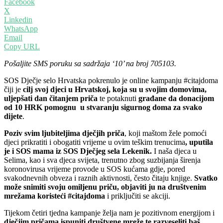
Facebook
X
Linkedin
WhatsApp
Email
Copy URL
Pošaljite SMS poruku sa sadržaja ‘10’ na broj 705103.
SOS Dječje selo Hrvatska pokrenulo je online kampanju #citajdoma
čiji je
cilj
svoj djeci u Hrvatskoj, koja su u svojim domovima,
uljepšati dan čitanjem priča
te potaknuti
građane da donacijom
od 10 HRK pomognu u stvaranju sigurnog doma za svako
dijete
.
Poziv svim ljubiteljima dječjih priča
, koji maštom žele pomoći
djeci prikratiti i obogatiti vrijeme u ovim teškim trenucima
, uputila
je i SOS mama iz SOS Dječjeg sela Lekenik.
I naša djeca u
Selima, kao i sva djeca svijeta, trenutno zbog suzbijanja širenja
koronovirusa vrijeme provode u SOS kućama gdje, pored
svakodnevnih obveza i raznih aktivnosti, često čitaju knjige.
Svatko
može snimiti svoju omiljenu priču, objaviti ju
na društvenim
mrežama koristeći #citajdoma
i priključiti se akciji.
Tijekom četiri tjedna kampanje želja nam je pozitivnom energijom i
dječjim pričama ispuniti društvene mreže te razveseliti baš