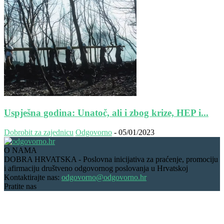
Uspješna godina: Unatoč, ali i zbog krize, HEP i...
Dobrobit za zajednicu
Odgovorno
-
05/01/2023
O NAMA
DOBRA HRVATSKA - Poslovna inicijativa za praćenje, promociju
i afirmaciju društveno odgovornog poslovanja u Hrvatskoj
Kontaktirajte nas:
odgovorno@odgovorno.hr
Pratite nas