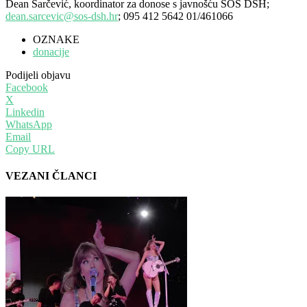
Dean Šarčević, koordinator za donose s javnošću SOS DSH;
dean.sarcevic@sos-dsh.hr
; 095 412 5642 01/461066
OZNAKE
donacije
Podijeli objavu
Facebook
X
Linkedin
WhatsApp
Email
Copy URL
VEZANI ČLANCI