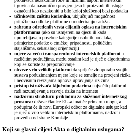
prodavača nezakonite robe ili razumni napori internetskih
trgovina da nasumično provjere jesu li proizvodi ili usluge
označeni kao nezakoniti u bilo kojoj službenoj bazi podataka
učinkovitu zaštitu korisnika
, uključujući mogućnost
pritužbe na odluke platforme o moderiranju sadržaja
zabranu određenih vrsta ciljanih oglasa na internetskim
platformama
(ako su usmjereni na djecu ili kada
upotrebljavaju posebne kategorije osobnih podataka,
primjerice podatke o etničkoj pripadnosti, političkim
stajalištima, seksualnoj orijentaciji)
mjere za veću transparentnost internetskih platformi
u
različitim područjima, među ostalim kad je riječ o algoritmima
koji se koriste za preporučivanje
obveze vrlo velikih platformi
da spriječe zlouporabu svojih
sustava poduzimanjem mjera koje se temelje na procjeni rizika
i neovisnim revizijama njihova upravljanja rizicima
pristup istraživača ključnim podacima
najvećih platformi
radi razumijevanja razvoja rizika na internetu
nadzornu strukturu prikladnu za složenost internetskog
prostora:
države članice EU-a imat će primarnu ulogu, a
podupirat će ih novi Europski odbor za digitalne usluge; kad
je riječ o vrlo velikim internetskim platformama, nadzor i
provedba od strane Komisije.
Koji su glavni ciljevi Akta o digitalnim uslugama?