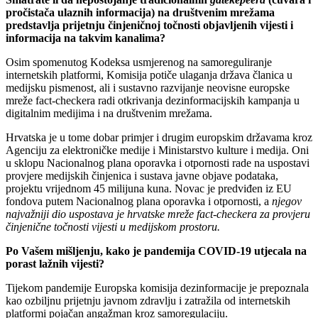
pročistača ulaznih informacija) na društvenim mrežama
predstavlja prijetnju činjeničnoj točnosti objavljenih vijesti i
informacija na takvim kanalima?
Osim spomenutog Kodeksa usmjerenog na samoreguliranje
internetskih platformi, Komisija potiče ulaganja država članica u
medijsku pismenost, ali i sustavno razvijanje neovisne europske
mreže fact-checkera radi otkrivanja dezinformacijskih kampanja u
digitalnim medijima i na društvenim mrežama.
Hrvatska je u tome dobar primjer i drugim europskim državama kroz
Agenciju za elektroničke medije i Ministarstvo kulture i medija. Oni
u sklopu Nacionalnog plana oporavka i otpornosti rade na uspostavi
provjere medijskih činjenica i sustava javne objave podataka,
projektu vrijednom 45 milijuna kuna. Novac je predviđen iz EU
fondova putem Nacionalnog plana oporavka i otpornosti, a
njegov
najvažniji dio uspostava je hrvatske mreže fact-checkera za provjeru
činjenične točnosti vijesti u medijskom prostoru.
Po Vašem mišljenju, kako je pandemija COVID-19 utjecala na
porast lažnih vijesti?
Tijekom pandemije Europska komisija dezinformacije je prepoznala
kao ozbiljnu prijetnju javnom zdravlju i zatražila od internetskih
platformi pojačan angažman kroz samoregulaciju.