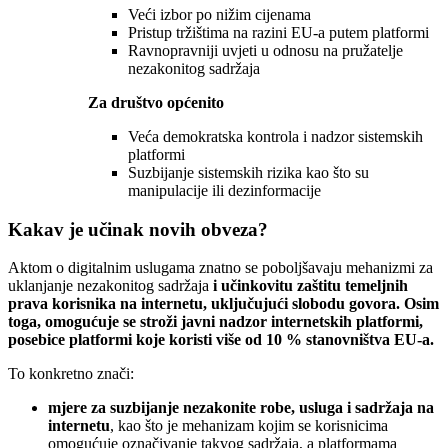
Veći izbor po nižim cijenama
Pristup tržištima na razini EU-a putem platformi
Ravnopravniji uvjeti u odnosu na pružatelje
nezakonitog sadržaja
Za društvo općenito
Veća demokratska kontrola i nadzor sistemskih
platformi
Suzbijanje sistemskih rizika kao što su
manipulacije ili dezinformacije
Kakav je učinak novih obveza?
Aktom o digitalnim uslugama znatno se poboljšavaju mehanizmi za
uklanjanje nezakonitog sadržaja
i učinkovitu zaštitu temeljnih
prava korisnika na internetu, uključujući slobodu govora. Osim
toga, omogućuje se stroži javni nadzor internetskih platformi,
posebice platformi koje koristi više od 10 % stanovništva EU-a.
To konkretno znači:
mjere za suzbijanje nezakonite robe, usluga i sadržaja na
internetu
, kao što je mehanizam kojim se korisnicima
omogućuje označivanje takvog sadržaja, a platformama