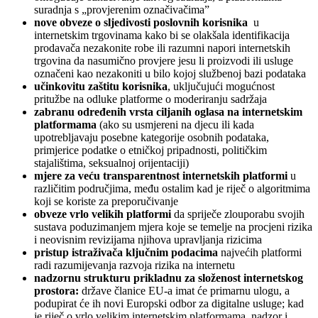
suradnja s „provjerenim označivačima”
nove obveze o sljedivosti poslovnih korisnika
u
internetskim trgovinama kako bi se olakšala identifikacija
prodavača nezakonite robe ili razumni napori internetskih
trgovina da nasumično provjere jesu li proizvodi ili usluge
označeni kao nezakoniti u bilo kojoj službenoj bazi podataka
učinkovitu zaštitu korisnika
, uključujući mogućnost
pritužbe na odluke platforme o moderiranju sadržaja
zabranu određenih vrsta ciljanih oglasa na internetskim
platformama
(ako su usmjereni na djecu ili kada
upotrebljavaju posebne kategorije osobnih podataka,
primjerice podatke o etničkoj pripadnosti, političkim
stajalištima, seksualnoj orijentaciji)
mjere za veću transparentnost internetskih platformi
u
različitim područjima, među ostalim kad je riječ o algoritmima
koji se koriste za preporučivanje
obveze vrlo velikih platformi
da spriječe zlouporabu svojih
sustava poduzimanjem mjera koje se temelje na procjeni rizika
i neovisnim revizijama njihova upravljanja rizicima
pristup istraživača ključnim podacima
najvećih platformi
radi razumijevanja razvoja rizika na internetu
nadzornu strukturu prikladnu za složenost internetskog
prostora:
države članice EU-a imat će primarnu ulogu, a
podupirat će ih novi Europski odbor za digitalne usluge; kad
je riječ o vrlo velikim internetskim platformama, nadzor i