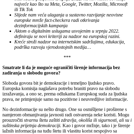
najveće kao što su Meta, Google, Twitter, Mozilla, Microsoft
ili Tik Tok
Slijede nam veća ulaganja u sustavno razvijanje neovisne
europske mreže fact-checkera radi otkrivanja
dezinformacijskih kampanja
Aktom o digitalnim uslugama usvojenim u srpnju 2022.
definiraju se novi kriteriji za nadzor na europskoj razini.
Kreće stroži nadzor na internetskim sadržajima, edukacija,
podrška razvoju vjerodostojnih medija…
***
Smatrate li da je moguće ograničiti širenje informacija bez
zadiranja u slobodu govora?
Sloboda govora bit je demokracije i temeljno ljudsko pravo.
Europska komisija naglašava potrebu braniti pravo na slobodu
izražavanja, a ono se, prema odlukama Europskog suda za ljudska
prava, ne primjenjuje samo na pozitivne i neuvredljive informacije.
No dezinformacije su nešto drugo. One su osmišljene i proširene s
namjerom obmanjivanja javnosti radi ostvarenja neke koristi. Mogu
prouzročiti
stvarnu štetu zaštiti zdravlja, okoliša ili sigurnosti, ali su i
suštinska prijetnja demokraciji.
Kao i govor mržnje, tako i je širenje
lažnih informacija na tuđu štetu ili vlastitu korist nespojivo sa