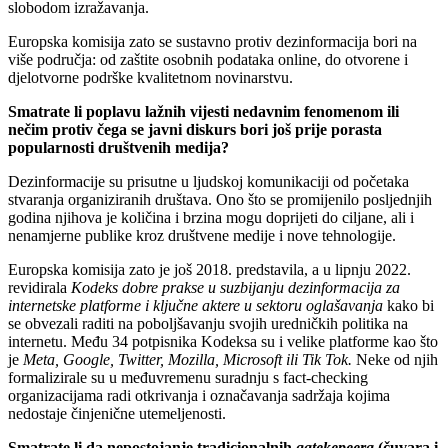
slobodom izražavanja.
Europska komisija zato se sustavno protiv dezinformacija bori na
više područja: od zaštite osobnih podataka online, do otvorene i
djelotvorne podrške kvalitetnom novinarstvu.
Smatrate li poplavu lažnih vijesti nedavnim fenomenom ili
nečim protiv čega se javni diskurs bori još prije porasta
popularnosti društvenih medija?
Dezinformacije su prisutne u ljudskoj komunikaciji od početaka
stvaranja organiziranih društava. Ono što se promijenilo posljednjih
godina njihova je količina i brzina mogu doprijeti do ciljane, ali i
nenamjerne publike kroz društvene medije i nove tehnologije.
Europska komisija zato je još 2018. predstavila, a u lipnju 2022.
revidirala
Kodeks dobre prakse u suzbijanju dezinformacija za
internetske platforme i ključne aktere u sektoru oglašavanja
kako bi
se obvezali raditi na poboljšavanju svojih uredničkih politika na
internetu. Među 34 potpisnika Kodeksa su i velike platforme kao što
je
Meta, Google, Twitter, Mozilla, Microsoft ili Tik Tok.
Neke od njih
formalizirale su u međuvremenu suradnju s fact-checking
organizacijama radi otkrivanja i označavanja sadržaja kojima
nedostaje činjenične utemeljenosti.
Smatrate li da nepostojanje tradicionalnih
gatekepeera
(čuvara i