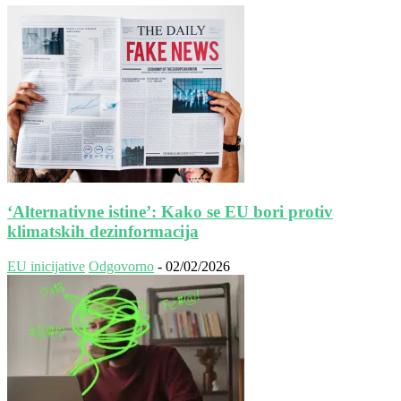
‘Alternativne istine’: Kako se EU bori protiv
klimatskih dezinformacija
EU inicijative
Odgovorno
-
02/02/2026