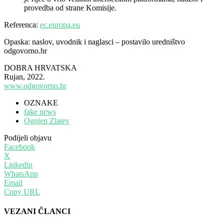
provedba od strane Komisije.
Referenca:
ec.europa.eu
Opaska: naslov, uvodnik i naglasci – postavilo uredništvo
odgovorno.hr
DOBRA HRVATSKA
Rujan, 2022.
www.odgovorno.hr
OZNAKE
fake news
Ognjen Zlatev
Podijeli objavu
Facebook
X
Linkedin
WhatsApp
Email
Copy URL
VEZANI ČLANCI