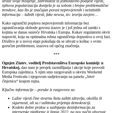
izraze svoje mišljenje, zabrinutost ili jednostavno podijele vijesti,
njihova popularizacija donijela je sa sobom i brojne problematične
trendove, kao što je značajan porast neprovjerenih i neistinitih
informacija – lažnih vijesti, fake newsa, tzv. teorija zavjere…
Kako ograničiti poplavu neprovjerenih informacija bez
ograničavanja slobode govora izazov je i još jedna od zamki s
kojima se danas susreće Hrvatska i Europa. Kakav regulatorni okvir
napraviti, koja su optimalna rubna ograničenja dopustiva u ovoj fazi.
Društvo je u novoj etapi pokušaja da se uhvati u koštac s ovim
gorućim problemom, izazova od općeg značenja.
***
Ognjen Zlatev
,
voditelj Predstavništva
Europske komisij
e
u
Hrvatskoj,
dao nam je presjek razmišljanja i akcije koje provodi
Europska zajednica. S njim smo razgovarali u okviru Weekend
Media Festivalu i njegovom sudjelovanju na panelu „
Smrt
činjenica
“ krajem rujna.
Ključne informacije – poruke iz razgovora su:
Lažne vijesti čine stvarnu štetu zaštiti zdravlja, okoliša ili
sigurnosti, ali su i suštinska prijetnja demokraciji.
Kodeks dobre prakse u suzbijanju dezinformacija za
internetske platforme iz lipnja 2022. na nov način obvezuje