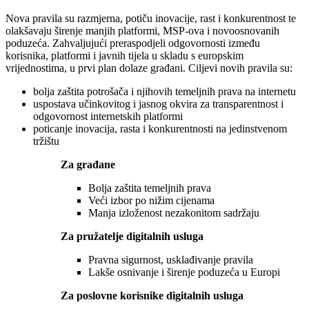
Nova pravila su razmjerna, potiču inovacije, rast i konkurentnost te
olakšavaju širenje manjih platformi, MSP-ova i novoosnovanih
poduzeća. Zahvaljujući preraspodjeli odgovornosti između
korisnika, platformi i javnih tijela u skladu s europskim
vrijednostima, u prvi plan dolaze građani. Ciljevi novih pravila su:
bolja zaštita potrošača i njihovih temeljnih prava na internetu
uspostava učinkovitog i jasnog okvira za transparentnost i
odgovornost internetskih platformi
poticanje inovacija, rasta i konkurentnosti na jedinstvenom
tržištu
Za građane
Bolja zaštita temeljnih prava
Veći izbor po nižim cijenama
Manja izloženost nezakonitom sadržaju
Za pružatelje digitalnih usluga
Pravna sigurnost, usklađivanje pravila
Lakše osnivanje i širenje poduzeća u Europi
Za poslovne korisnike digitalnih usluga