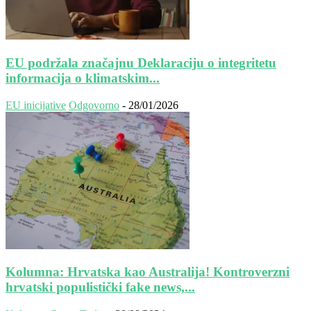
EU podržala značajnu Deklaraciju o integritetu
informacija o klimatskim...
EU inicijative
Odgovorno
-
28/01/2026
Kolumna: Hrvatska kao Australija! Kontroverzni
hrvatski populistički fake news,...