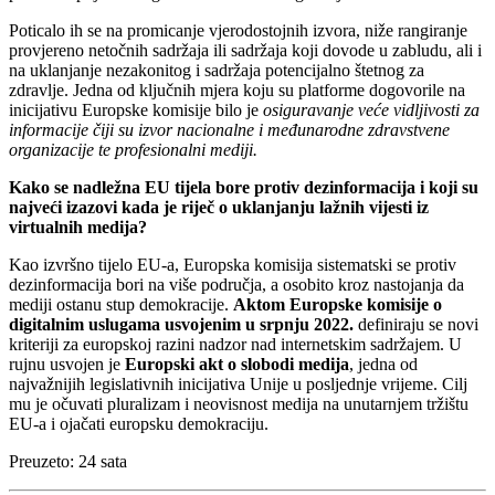
Poticalo ih se na promicanje vjerodostojnih izvora, niže rangiranje
provjereno netočnih sadržaja ili sadržaja koji dovode u zabludu, ali i
na uklanjanje nezakonitog i sadržaja potencijalno štetnog za
zdravlje. Jedna od ključnih mjera koju su platforme dogovorile na
inicijativu Europske komisije bilo je
osiguravanje veće vidljivosti za
informacije čiji su izvor nacionalne i međunarodne zdravstvene
organizacije te profesionalni mediji.
Kako se nadležna EU tijela bore protiv dezinformacija i koji su
najveći izazovi kada je riječ o uklanjanju lažnih vijesti iz
virtualnih medija?
Kao izvršno tijelo EU-a, Europska komisija sistematski se protiv
dezinformacija bori na više područja, a osobito kroz nastojanja da
mediji ostanu stup demokracije.
Aktom Europske komisije o
digitalnim uslugama usvojenim u srpnju 2022.
definiraju se novi
kriteriji za europskoj razini nadzor nad internetskim sadržajem. U
rujnu usvojen je
Europski akt o slobodi medija
, jedna od
najvažnijih legislativnih inicijativa Unije u posljednje vrijeme. Cilj
mu je očuvati pluralizam i neovisnost medija na unutarnjem tržištu
EU-a i ojačati europsku demokraciju.
Preuzeto: 24 sata