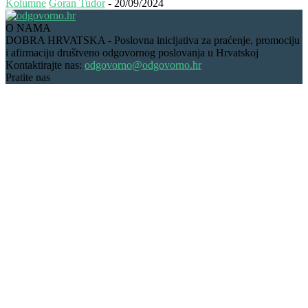
Kolumne
Goran Tudor
-
20/09/2024
O NAMA
DOBRA HRVATSKA - Poslovna inicijativa za praćenje, promociju
i afirmaciju društveno odgovornog poslovanja u Hrvatskoj
Kontaktirajte nas:
odgovorno@odgovorno.hr
Pratite nas