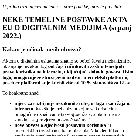
U prilog razumijevanju teme – nove politike, možete pročitati:
NEKE TEMELJNE POSTAVKE AKTA
EU O DIGITALNIM MEDIJIMA
(srpanj
2022.)
Kakav je učinak novih obveza?
Aktom o digitalnim uslugama znatno se poboljšavaju mehanizmi za
uklanjanje nezakonitog sadržaja
i učinkovitu zaštitu temeljnih
prava korisnika na internetu, uključujući slobodu govora. Osim
toga, omogućuje se stroži javni nadzor internetskih platformi,
posebice platformi koje koristi više od 10 % stanovništva EU-a.
To konkretno znači:
mjere za suzbijanje nezakonite robe, usluga i sadržaja na
internetu
, kao što je mehanizam kojim se korisnicima
omogućuje označivanje takvog sadržaja, a platformama
suradnja s „provjerenim označivačima”
nove obveze o sljedivosti poslovnih korisnika
u
internetskim trgovinama kako bi se olakšala identifikacija