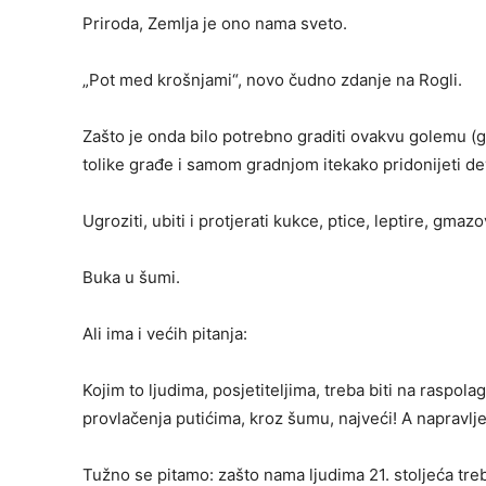
Priroda, Zemlja je ono nama sveto.
„Pot med krošnjami“, novo čudno zdanje na Rogli.
Zašto je onda bilo potrebno graditi ovakvu golemu (g
tolike građe i samom gradnjom itekako pridonijeti de
Ugroziti, ubiti i protjerati kukce, ptice, leptire, gma
Buka u šumi.
Ali ima i većih pitanja:
Kojim to ljudima, posjetiteljima, treba biti na raspol
provlačenja putićima, kroz šumu, najveći! A napravlje
Tužno se pitamo: zašto nama ljudima 21. stoljeća tre