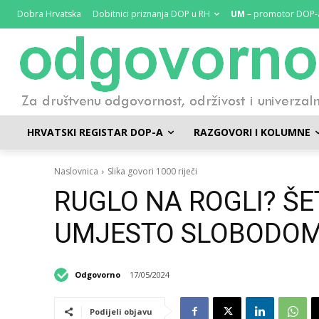
Dobra Hrvatska
Dobitnici priznanja DOP u RH
UM
– promotor DOP-
HRVATSKI REGISTAR DOP-A
RAZGOVORI I KOLUMNE
Naslovnica
Slika govori 1000 riječi
RUGLO NA ROGLI? Š
UMJESTO SLOBODOM
Odgovorno
17/05/2024
Podijeli objavu