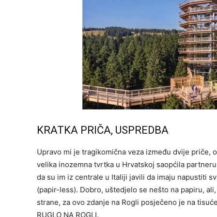
KRATKA PRIČA, USPREDBA
Upravo mi je tragikomična veza između dvije priče, o
velika inozemna tvrtka u Hrvatskoj saopćila partneru
da su im iz centrale u Italiji javili da imaju napustiti 
(papir-less). Dobro, uštedjelo se nešto na papiru, ali
strane, za ovo zdanje na Rogli posječeno je na tisu
RUGLO NA ROGLI.