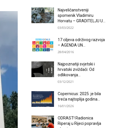
Najveličanstveniji
spomenik Vladimiru
Horvatu – GRADITELJU U...
03/03/2022
17 ciljeva održivog razvoja
– AGENDA UN...
28/04/2016
Najpoznatiji svjetski i
hrvatski zviždači: Od
odlikovanja...
03/12/2021
Copernicus: 2025. je bila
treća najtoplija godina...
16/01/2026
ODRAST! Radionica
Riperaj u Rijeci popravlja