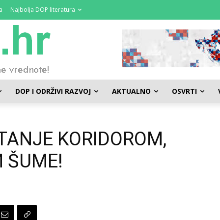
a
Najbolja DOP literatura
DOP I ODRŽIVI RAZVOJ
AKTUALNO
OSVRTI
ETANJE KORIDOROM,
 ŠUME!