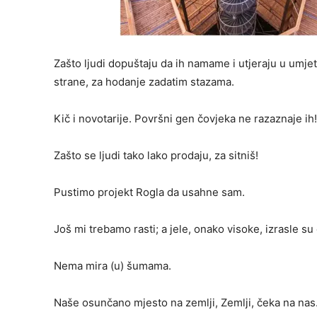
Zašto ljudi dopuštaju da ih namame i utjeraju u umje
strane, za hodanje zadatim stazama.
Kič i novotarije. Površni gen čovjeka ne razaznaje ih
Zašto se ljudi tako lako prodaju, za sitniš!
Pustimo projekt Rogla da usahne sam.
Još mi trebamo rasti; a jele, onako visoke, izrasle s
Nema mira (u) šumama.
Naše osunčano mjesto na zemlji, Zemlji, čeka na nas