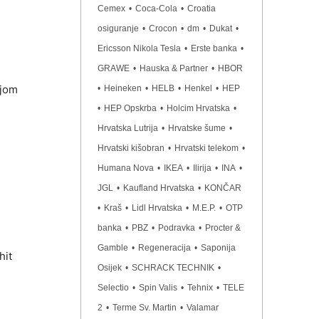
Cemex
•
Coca-Cola
•
Croatia
osiguranje
•
Crocon
•
dm
•
Dukat
•
Ericsson Nikola Tesla
•
Erste banka
•
GRAWE
•
Hauska & Partner
•
HBOR
njom
•
Heineken
•
HELB
•
Henkel
•
HEP
•
HEP Opskrba
•
Holcim Hrvatska
•
Hrvatska Lutrija
•
Hrvatske šume
•
Hrvatski kišobran
•
Hrvatski telekom
•
Humana Nova
•
IKEA
•
Ilirija
•
INA
•
JGL
•
Kaufland Hrvatska
•
KONČAR
•
Kraš
•
Lidl Hrvatska
•
M.E.P.
•
OTP
banka
•
PBZ
•
Podravka
•
Procter &
Gamble
•
Regeneracija
•
Saponija
hit
Osijek
•
SCHRACK TECHNIK
•
Selectio
•
Spin Valis
•
Tehnix
•
TELE
2
•
Terme Sv. Martin
•
Valamar