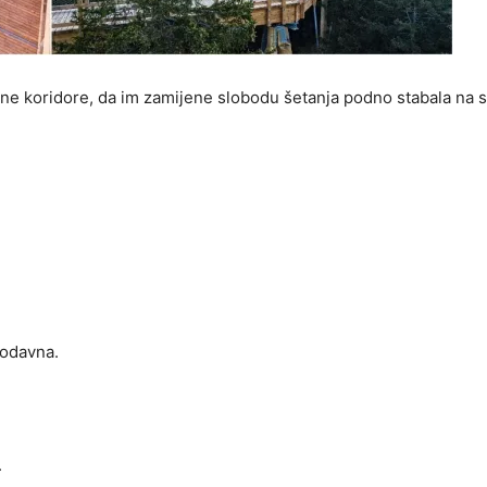
tne koridore, da im zamijene slobodu šetanja podno stabala na 
!
u odavna.
.