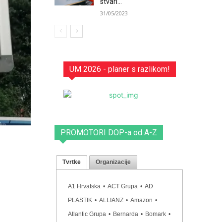
stvari...
31/05/2023
UM 2026 - planer s razlikom!
PROMOTORI DOP-a od A-Z
Tvrtke
Organizacije
A1 Hrvatska
•
ACT Grupa
•
AD
PLASTIK
•
ALLIANZ
•
Amazon
•
Atlantic Grupa
•
Bernarda
•
Bomark
•