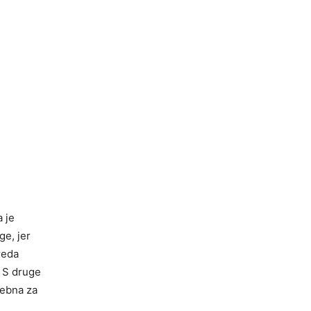
 je
ge, jer
ureda
. S druge
rebna za