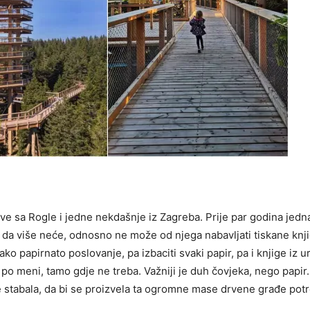
ve sa Rogle i jedne nekdašnje iz Zagreba. Prije par godina jedna
 da više neće, odnosno ne može od njega nabavljati tiskane knji
svako papirnato poslovanje, pa izbaciti svaki papir, pa i knjige iz 
, po meni, tamo gdje ne treba. Važniji je duh čovjeka, nego papir
će stabala, da bi se proizvela ta ogromne mase drvene građe pot