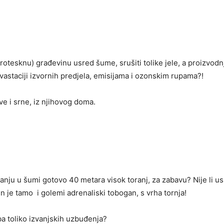
rotesknu) građevinu usred šume, srušiti tolike jele, a proizvod
vastaciji izvornih predjela, emisijama i ozonskim rupama?!
zove i srne, iz njihovog doma.
aganju u šumi gotovo 40 metara visok toranj, za zabavu? Nije li us
n je tamo i golemi adrenaliski tobogan, s vrha tornja!
ba toliko izvanjskih uzbuđenja?