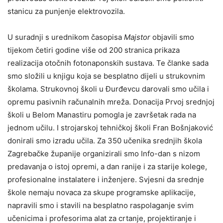
stanicu za punjenje elektrovozila.
U suradnji s urednikom časopisa
Majstor
objavili smo
tijekom četiri godine više od 200 stranica prikaza
realizacija otočnih fotonaponskih sustava. Te članke sada
smo složili u knjigu koja se besplatno dijeli u strukovnim
školama. Strukovnoj školi u Đurđevcu darovali smo učila i
opremu pasivnih računalnih mreža. Donacija Prvoj srednjoj
školi u Belom Manastiru pomogla je završetak rada na
jednom učilu. I strojarskoj tehničkoj školi Fran Bošnjaković
donirali smo izradu učila. Za 350 učenika srednjih škola
Zagrebačke županije organizirali smo Info-dan s nizom
predavanja o istoj opremi, a dan ranije i za starije kolege,
profesionalne instalatere i inženjere. Svjesni da srednje
škole nemaju novaca za skupe programske aplikacije,
napravili smo i stavili na besplatno raspolaganje svim
učenicima i profesorima alat za crtanje, projektiranje i