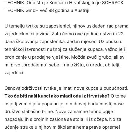
TECHNIK. Ono što je Končar u Hrvatskoj, to je SCHRACK
TECHNIK GmbH već 98 godina u Austriji.
U temelju tvrtke su zaposlenici, njihov usklađen rad prema
zajedničkim ciljevima! Zato ćemo ove godine ostvariti 22
dana školovanja zaposlenika. Jedan mjesec! Uz obuku u
tehničkoj izvrsnosti nužnoj za služenje kupaca, važno je i
pronicanje u prodajne vještine. Možda zvuči grubo, ali svi
mi prvo „prodajemo“ sebe – na tržištu, u uredu, obitelji,
zajednici.
Osnova održivosti tvrtke je imati nove kupce u budućnosti.
Tko će biti naši kupci ako mladi odu iz Hrvatske?
O tome
osjetljivom dijelu populacije, o njihovoj budućnosti, naše
društvo slabašno brine. Nove zamamne tehnologije
napadaju ih s brojnih zaslona sa stola ili iz džepa. No za
učenje struke u njihovim školama nema prave opreme!