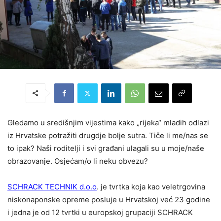
Gledamo u središnjim vijestima kako „rijeka“ mladih odlazi
iz Hrvatske potražiti drugdje bolje sutra. Tiče li me/nas se
to ipak? Naši roditelji i svi građani ulagali su u moje/naše
obrazovanje. Osjećam/o li neku obvezu?
SCHRACK TECHNIK d.o.o
. je tvrtka koja kao veletrgovina
niskonaponske opreme posluje u Hrvatskoj već 23 godine
i jedna je od 12 tvrtki u europskoj grupaciji SCHRACK