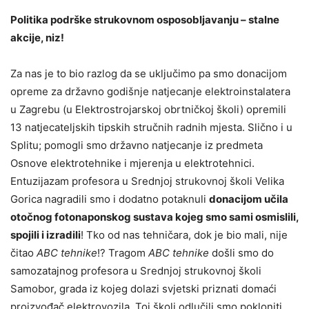
Politika podrške strukovnom osposobljavanju – stalne
akcije, niz!
Za nas je to bio razlog da se uključimo pa smo donacijom
opreme za državno godišnje natjecanje elektroinstalatera
u Zagrebu (u Elektrostrojarskoj obrtničkoj školi) opremili
13 natjecateljskih tipskih stručnih radnih mjesta. Slično i u
Splitu; pomogli smo državno natjecanje iz predmeta
Osnove elektrotehnike i mjerenja u elektrotehnici.
Entuzijazam profesora u Srednjoj strukovnoj školi Velika
Gorica nagradili smo i dodatno potaknuli
donacijom učila
otočnog fotonaponskog sustava kojeg smo sami osmislili,
spojili i izradili
! Tko od nas tehničara, dok je bio mali, nije
čitao
ABC tehnike
!? Tragom
ABC tehnike
došli smo do
samozatajnog profesora u Srednjoj strukovnoj školi
Samobor, grada iz kojeg dolazi svjetski priznati domaći
proizvođač elektrovozila. Toj školi odlučili smo pokloniti