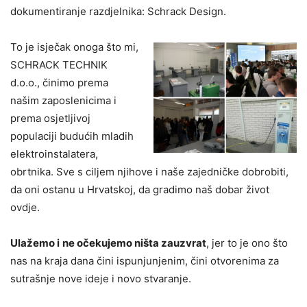
dokumentiranje razdjelnika: Schrack Design.
To je isječak onoga što mi,
SCHRACK TECHNIK
d.o.o., činimo prema
našim zaposlenicima i
prema osjetljivoj
populaciji budućih mladih
elektroinstalatera,
obrtnika. Sve s ciljem njihove i naše zajedničke dobrobiti,
da oni ostanu u Hrvatskoj, da gradimo naš dobar život
ovdje.
Ulažemo i
ne očekujemo ništa zauzvrat
, jer to je ono što
nas na kraja dana čini ispunjunjenim, čini otvorenima za
sutrašnje nove ideje i novo stvaranje.