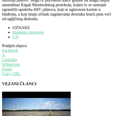
razorniji plinovi. Stoga će početkom iduće godine na snagu stupiti
amandman Kigali Montrealskog protokola, kojim će se nastojati
ograničiti upotreba HFC-plinova, koji se uglavnom koriste u
hlađenju, a koji imaju učinak zagrijavanja desetaka tisuća puta veći
od ugljičnog dioksida.
OZNAKE
klimatske promjene
UN
Podijeli objavu
Facebook
X
Linkedin
WhatsApp
Email
Copy URL
VEZANI ČLANCI