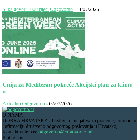
Slika govori 1000 riječi
Odgovorno
-
11/07/2026
Unija za Mediteran pokreće Akcijski plan za klimu
u...
Aktualno
Odgovorno
-
02/07/2026
O NAMA
DOBRA HRVATSKA - Poslovna inicijativa za praćenje, promociju
i afirmaciju društveno odgovornog poslovanja u Hrvatskoj
Kontaktirajte nas:
odgovorno@odgovorno.hr
Pratite nas