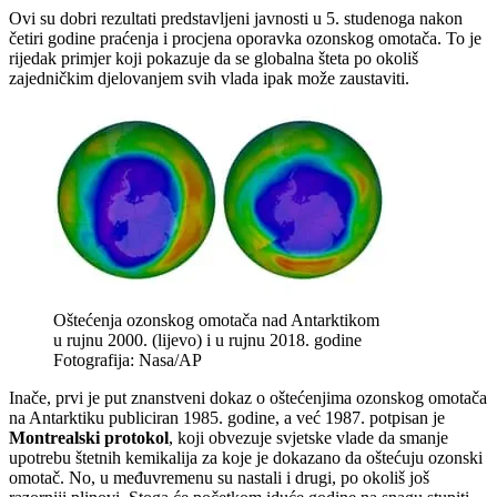
Ovi su dobri rezultati predstavljeni javnosti u 5. studenoga nakon
četiri godine praćenja i procjena oporavka ozonskog omotača. To je
rijedak primjer koji pokazuje da se globalna šteta po okoliš
zajedničkim djelovanjem svih vlada ipak može zaustaviti.
Oštećenja ozonskog omotača nad Antarktikom
u rujnu 2000. (lijevo) i u rujnu 2018. godine
Fotografija: Nasa/AP
Inače, prvi je put znanstveni dokaz o oštećenjima ozonskog omotača
na Antarktiku publiciran 1985. godine, a već 1987. potpisan je
Montrealski protokol
, koji obvezuje svjetske vlade da smanje
upotrebu štetnih kemikalija za koje je dokazano da oštećuju ozonski
omotač. No, u međuvremenu su nastali i drugi, po okoliš još