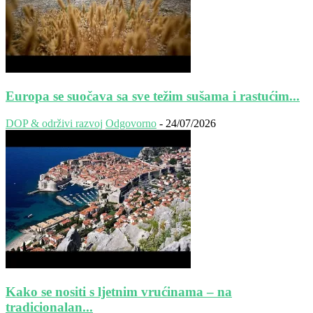
Europa se suočava sa sve težim sušama i rastućim...
DOP & održivi razvoj
Odgovorno
-
24/07/2026
Kako se nositi s ljetnim vrućinama – na
tradicionalan...