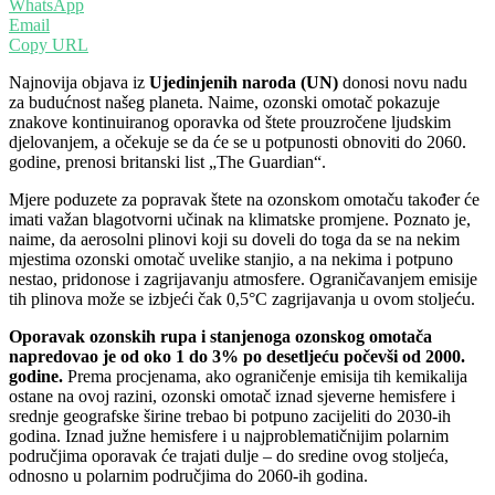
WhatsApp
Email
Copy URL
Najnovija objava iz
Ujedinjenih naroda (UN)
donosi novu nadu
za budućnost našeg planeta. Naime, ozonski omotač pokazuje
znakove kontinuiranog oporavka od štete prouzročene ljudskim
djelovanjem, a očekuje se da će se u potpunosti obnoviti do 2060.
godine, prenosi britanski list „The Guardian“.
Mjere poduzete za popravak štete na ozonskom omotaču također će
imati važan blagotvorni učinak na klimatske promjene. Poznato je,
naime, da aerosolni plinovi koji su doveli do toga da se na nekim
mjestima ozonski omotač uvelike stanjio, a na nekima i potpuno
nestao, pridonose i zagrijavanju atmosfere. Ograničavanjem emisije
tih plinova može se izbjeći čak 0,5°C zagrijavanja u ovom stoljeću.
Oporavak ozonskih rupa i stanjenoga ozonskog omotača
napredovao je od oko 1 do 3% po desetljeću počevši od 2000.
godine.
Prema procjenama, ako ograničenje emisija tih kemikalija
ostane na ovoj razini, ozonski omotač iznad sjeverne hemisfere i
srednje geografske širine trebao bi potpuno zacijeliti do 2030-ih
godina. Iznad južne hemisfere i u najproblematičnijim polarnim
područjima oporavak će trajati dulje – do sredine ovog stoljeća,
odnosno u polarnim područjima do 2060-ih godina.