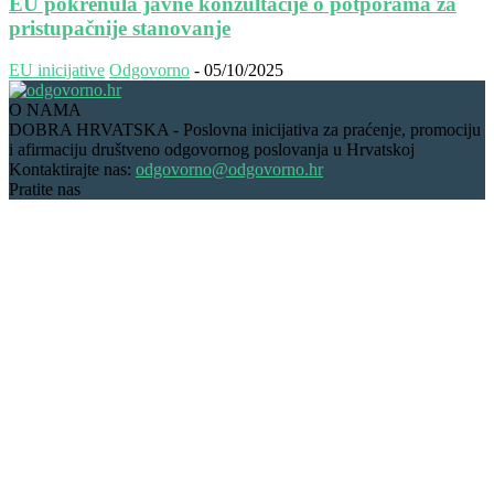
EU pokrenula javne konzultacije o potporama za
pristupačnije stanovanje
EU inicijative
Odgovorno
-
05/10/2025
O NAMA
DOBRA HRVATSKA - Poslovna inicijativa za praćenje, promociju
i afirmaciju društveno odgovornog poslovanja u Hrvatskoj
Kontaktirajte nas:
odgovorno@odgovorno.hr
Pratite nas