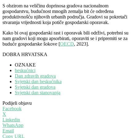
S obzirom na veličinu doprinosa gradova nacionalnom
gospodarstvu, budućnost mnogih zemalja bit će određena
produktivnošću njihovih urbanih područja. Gradovi su pokretači
stvaranja vrijednosti koja potiče gospodarski oporavak.
Kako bi ovaj gospodarski rast i oporavak bili održivi, ​​potrebni su
nam gradovi koji mogu apsorbirati, oporaviti se i pripremiti se za
buduće gospodarske šokove [
OECD
, 2023].
DOBRA HRVATSKA
OZNAKE
beskućnici
Dan zdravih gradova
Svjetski dan beskućnika
Svjetski dan gradova
Svjetski dan stanovanja
Podijeli objavu
Facebook
X
Linkedin
WhatsApp
Email
Copy URL