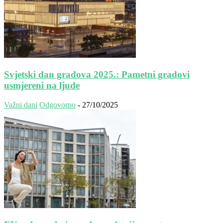
Svjetski dan gradova 2025.: Pametni gradovi
usmjereni na ljude
Važni dani
Odgovorno
-
27/10/2025