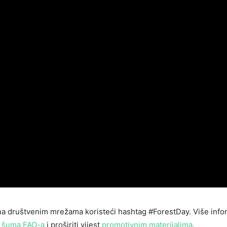
 na društvenim mrežama koristeći hashtag #ForestDay. Više info
a šuma FAO-a
i proširiti vijest
promotivnim materijalima
.