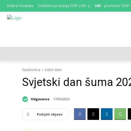
Dobra Hrvatska
Dobitnici priznanja DOP u RH
UM
– promotor DOP-
HRVATSKI REGISTAR DOP-A
RAZGOVORI I KOLUMNE
Naslovnica
Važni dani
Svjetski dan šuma 20
Odgovorno
17/03/2025
Podijeli objavu