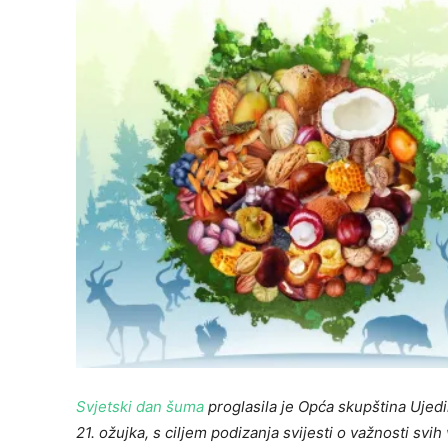
Svjetski dan šuma
proglasila je Opća skupština Ujed
21. ožujka, s ciljem podizanja svijesti o važnosti sv