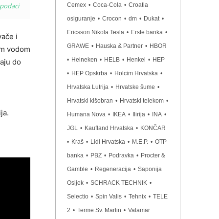
Cemex
•
Coca-Cola
•
Croatia
podaci
osiguranje
•
Crocon
•
dm
•
Dukat
•
Ericsson Nikola Tesla
•
Erste banka
•
vače i
GRAWE
•
Hauska & Partner
•
HBOR
kom vodom
•
Heineken
•
HELB
•
Henkel
•
HEP
aju do
•
HEP Opskrba
•
Holcim Hrvatska
•
Hrvatska Lutrija
•
Hrvatske šume
•
Hrvatski kišobran
•
Hrvatski telekom
•
ja.
Humana Nova
•
IKEA
•
Ilirija
•
INA
•
JGL
•
Kaufland Hrvatska
•
KONČAR
•
Kraš
•
Lidl Hrvatska
•
M.E.P.
•
OTP
banka
•
PBZ
•
Podravka
•
Procter &
Gamble
•
Regeneracija
•
Saponija
Osijek
•
SCHRACK TECHNIK
•
Selectio
•
Spin Valis
•
Tehnix
•
TELE
2
•
Terme Sv. Martin
•
Valamar