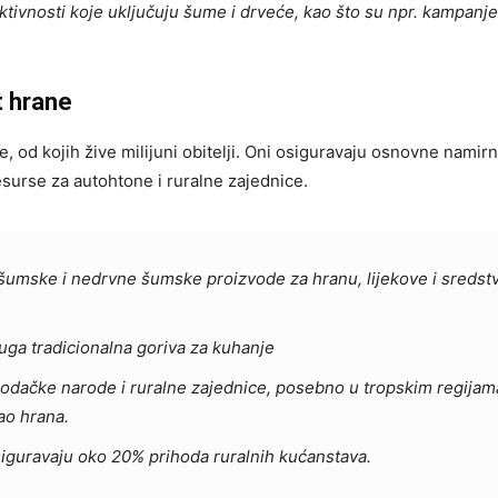
tivnosti koje uključuju šume i drveće, kao što su npr. kampanj
t hrane
 od kojih žive milijuni obitelji. Oni osiguravaju osnovne namir
resurse za autohtone i ruralne zajednice.
sti šumske i nedrvne šumske proizvode za hranu, lijekove i sredst
druga tradicionalna goriva za kuhanje
rodačke narode i ruralne zajednice, posebno u tropskim regijam
kao hrana.
iguravaju oko 20% prihoda ruralnih kućanstava.