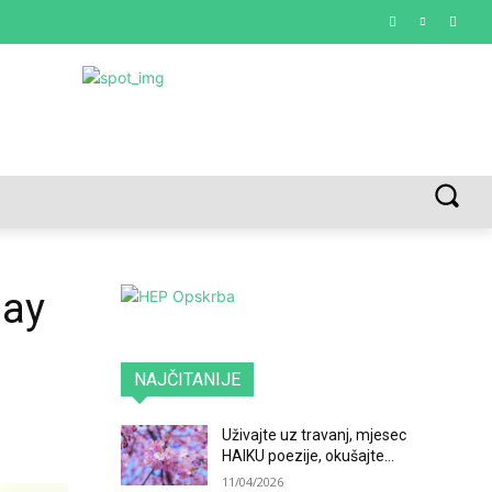
VREDNOTE I VRLINE
VIŠE...
Day
NAJČITANIJE
Uživajte uz travanj, mjesec
HAIKU poezije, okušajte...
11/04/2026