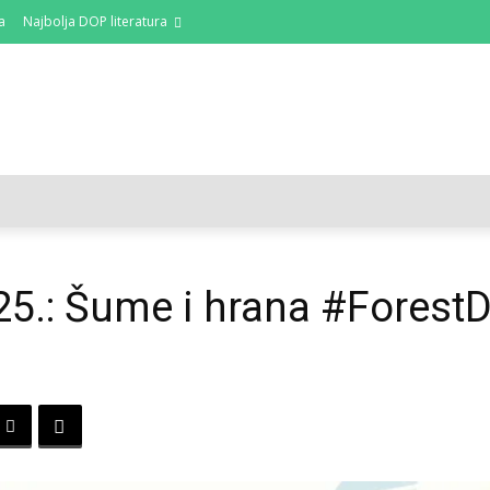
a
Najbolja DOP literatura
DOP I ODRŽIVI RAZVOJ
AKTUALNO
OSVRTI
25.: Šume i hrana #Forest