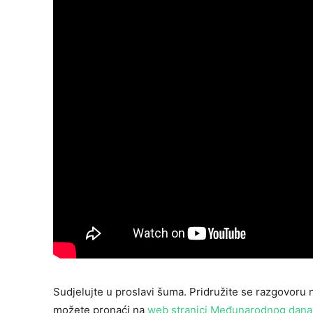
Sudjelujte u proslavi šuma. Pridružite se razgovoru
možete pronaći na
web stranici Međunarodnog dan