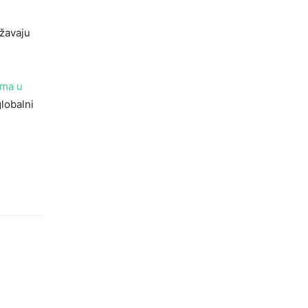
ržavaju
uma u
globalni