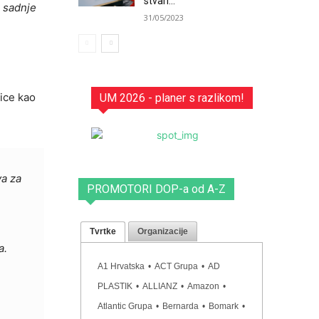
stvari...
e sadnje
31/05/2023
nice kao
UM 2026 - planer s razlikom!
va za
PROMOTORI DOP-a od A-Z
Tvrtke
Organizacije
a.
A1 Hrvatska
•
ACT Grupa
•
AD
PLASTIK
•
ALLIANZ
•
Amazon
•
Atlantic Grupa
•
Bernarda
•
Bomark
•