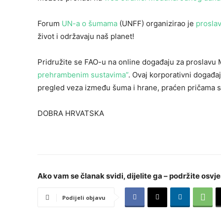
Forum
UN-a o šumama
(UNFF) organizirao je
prosla
život i održavaju naš planet!
Pridružite se FAO-u na online događaju za prosla
prehrambenim sustavima”
. Ovaj korporativni događa
pregled veza između šuma i hrane, praćen pričama s
DOBRA HRVATSKA
Ako vam se članak svidi, dijelite ga – podržite osvje
Podijeli objavu