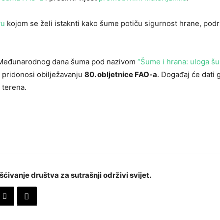
vu
kojom se želi istaknti kako šume potiču sigurnost hrane, pod
vu Međunarodnog dana šuma pod nazivom
“Šume i hrana: uloga š
j pridonosi obilježavanju
80. obljetnice FAO-a
. Događaj će dati 
 terena.
šćivanje društva za sutrašnji održivi svijet.