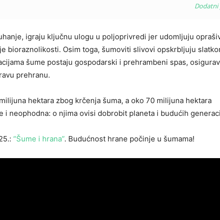
Dodatni 
uhanje, igraju ključnu ulogu u poljoprivredi jer udomljuju opraši
nje bioraznolikosti. Osim toga, šumoviti slivovi opskrbljuju slat
tuacijama šume postaju gospodarski i prehrambeni spas, osigurav
dravu prehranu.
 milijuna hektara zbog krčenja šuma, a oko 70 milijuna hektara
e i neophodna: o njima ovisi dobrobit planeta i budućih generaci
25.:
“Šume i hrana”
. Budućnost hrane počinje u šumama!