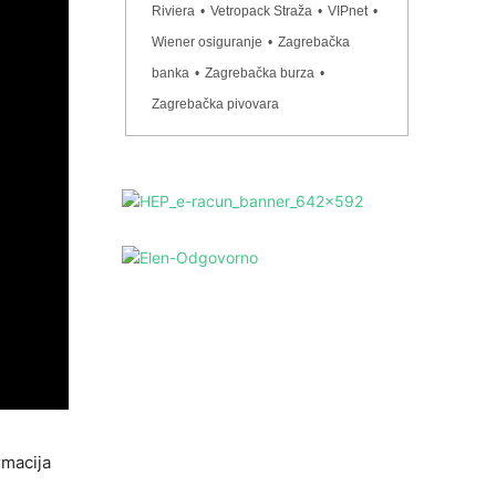
Riviera
•
Vetropack Straža
•
VIPnet
•
Wiener osiguranje
•
Zagrebačka
banka
•
Zagrebačka burza
•
Zagrebačka pivovara
rmacija