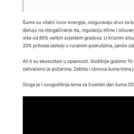
Šume su vitalni izvor energije, osiguravaju drvo za k
djeluju na obogaćivanje tla, regulaciju klime i očuva
više od 85% velikih svjetskih gradova. U kriznim si
20% prihoda obitelji u ruralnim područjima, jamče z
Ali ti su ekosustavi u opasnosti. Godišnje gubimo 10
zahvaćeno je požarima. Zaštita i obnova šuma hitna j
Stoga je i ovogodišnja tema za Svjetski dan šuma 20