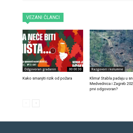
VEZANI ČLANCI
Odgovoran građanin
00:00:30
Razgovori i kolumne
Kako smanjiti rizik od požara
Klima! Stabla padaju u sn
Medvednica i Zagreb 2026
prvi odgovoran?