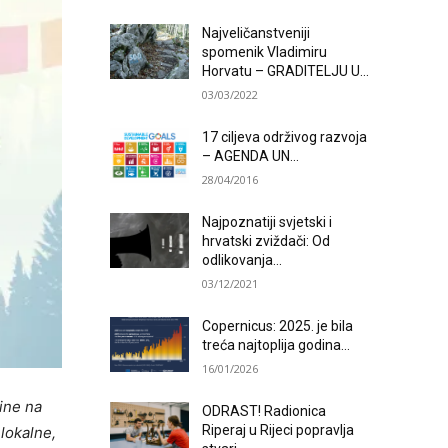
Najveličanstveniji
spomenik Vladimiru
Horvatu – GRADITELJU U...
03/03/2022
17 ciljeva održivog razvoja
– AGENDA UN...
28/04/2016
Najpoznatiji svjetski i
hrvatski zviždači: Od
odlikovanja...
03/12/2021
Copernicus: 2025. je bila
treća najtoplija godina...
16/01/2026
ine na
ODRAST! Radionica
Riperaj u Rijeci popravlja
lokalne,