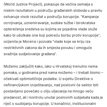
(World Justice Project), pokazuje da većina zemalja s
niskim rezultatom u području građanskih sloboda u pravilu
ostvaruje visok rezultat u području korupcije. “Kampanje
ocrnjivanja, uznemiravanje, sudske tužbe i birokratska
opterećenja sredstva su kojima se pojedine vlade služe
kako bi ušutkale one koji pokreću borbu protiv korupcije”,
ocijenila je Moreira i pozvala “vlade koje se kriju iza
restriktivnih zakona da ih smjesta povuku i omoguće
snažnije sudjelovanje građana”.
Možemo zaključiti kako, iako u Hrvatskoj trenutno nema
pomaka, u godinama pred nama možemo – i trebali bismo –
očekivati optimističnije podatke. U svjetlu Direktive o
nefinancijskom izvještavanju, nad poslovni će sektor biti
postavljeno povećalo u cilju utjecanja na mnogo veću
predanost, ali i kontrolu unutar poslovnih subjekata kada je
riječ o suzbijanju korupcije. U konačnici, institucionalni