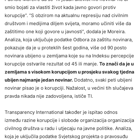
smio bojati za vlastiti život kada javno govori protiv
korupcije”. “S obzirom na aktualnu represiju nad civilnim
društvom i medijima diljem svijeta, moramo učiniti više da
zaštitimo one koji govore u javnosti”, dodala je Moreira.
Analiza, koja uključuje podatke Odbora za zaštitu novinara,
pokazuje da je u proteklih šest godina, više od 90 posto
novinara ubijeno u zemljama koje su na Indeksu percepcije
korupcije ostvarile rezultat od 45 ili manje.
To znači da je u
zemljama s visokom korupcijom u prosjeku svakog tjedna
ubijen najmanje jedan novinar.
Dodatno, svaki peti ubijeni
novinar pisao je o korupciji. Nažalost, u većini tih slučajeva
pravda nikada nije zadovoljena, ističe TI.
Transparency International također je ispitao odnos
između razine korupcije i slobode organizacija organizacija
civilnog društva u radu i utjecaju na javne politike. Analiza,
koja je uključila podatke Svjetskog projekta o pravosuđu