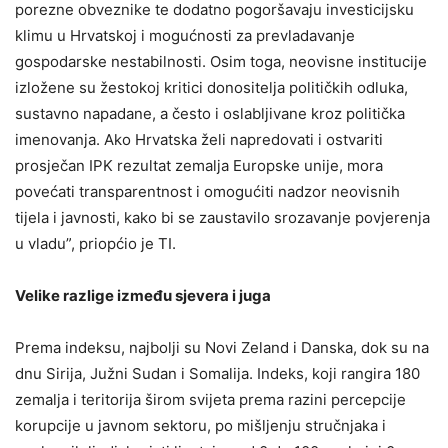
porezne obveznike te dodatno pogoršavaju investicijsku
klimu u Hrvatskoj i mogućnosti za prevladavanje
gospodarske nestabilnosti. Osim toga, neovisne institucije
izložene su žestokoj kritici donositelja političkih odluka,
sustavno napadane, a često i oslabljivane kroz politička
imenovanja. Ako Hrvatska želi napredovati i ostvariti
prosječan IPK rezultat zemalja Europske unije, mora
povećati transparentnost i omogućiti nadzor neovisnih
tijela i javnosti, kako bi se zaustavilo srozavanje povjerenja
u vladu”, priopćio je TI.
Velike razlige između sjevera i juga
Prema indeksu, najbolji su Novi Zeland i Danska, dok su na
dnu Sirija, Južni Sudan i Somalija. Indeks, koji rangira 180
zemalja i teritorija širom svijeta prema razini percepcije
korupcije u javnom sektoru, po mišljenju stručnjaka i