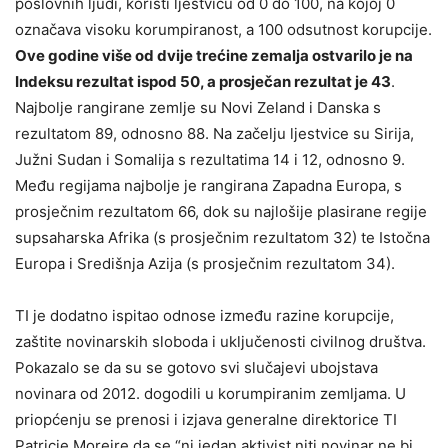
poslovnih ljudi, koristi ljestvicu od 0 do 100, na kojoj 0
označava visoku korumpiranost, a 100 odsutnost korupcije.
Ove godine više od dvije trećine zemalja ostvarilo je na
Indeksu rezultat ispod 50, a prosječan rezultat je 43
.
Najbolje rangirane zemlje su Novi Zeland i Danska s
rezultatom 89, odnosno 88. Na začelju ljestvice su Sirija,
Južni Sudan i Somalija s rezultatima 14 i 12, odnosno 9.
Među regijama najbolje je rangirana Zapadna Europa, s
prosječnim rezultatom 66, dok su najlošije plasirane regije
supsaharska Afrika (s prosječnim rezultatom 32) te Istočna
Europa i Središnja Azija (s prosječnim rezultatom 34).
TI je dodatno ispitao odnose između razine korupcije,
zaštite novinarskih sloboda i uključenosti civilnog društva.
Pokazalo se da su se gotovo svi slučajevi ubojstava
novinara od 2012. dogodili u korumpiranim zemljama. U
priopćenju se prenosi i izjava generalne direktorice TI
Patricie Moreire da se “ni jedan aktivist niti novinar ne bi