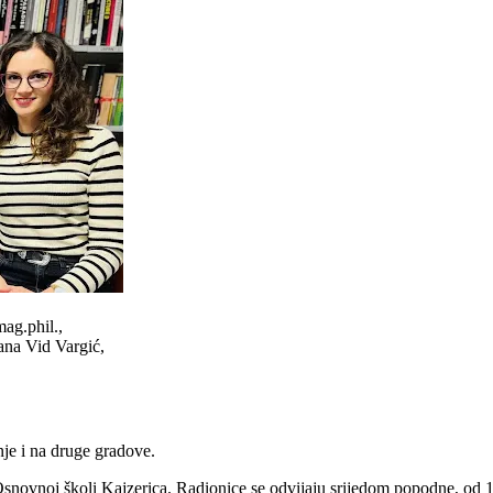
ag.phil.,
ana Vid Vargić,
je i na druge gradove.
Osnovnoj školi Kajzerica. Radionice se odvijaju srijedom popodne, od 1