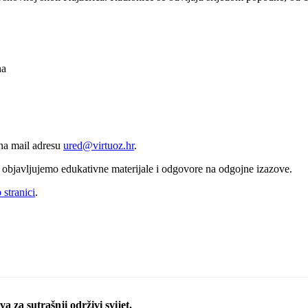
na
 na mail adresu
ured@virtuoz.hr
.
bjavljujemo edukativne materijale i odgovore na odgojne izazove.
 stranici
.
a za sutrašnji održivi svijet.