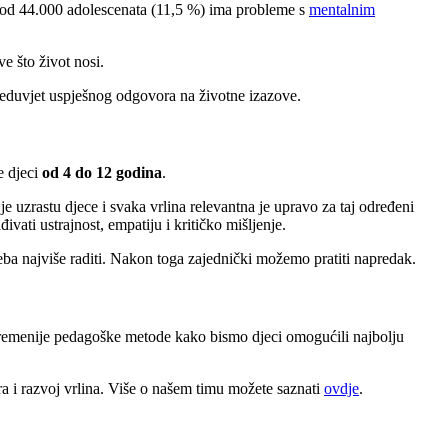
e od 44.000 adolescenata (11,5 %) ima probleme s
mentalnim
e što život nosi.
preduvjet uspješnog odgovora na životne izazove.
e djeci
od 4 do 12 godina
.
 uzrastu djece i svaka vrlina relevantna je upravo za taj određeni
đivati ustrajnost, empatiju i kritičko mišljenje.
eba najviše raditi. Nakon toga zajednički možemo pratiti napredak.
suvremenije pedagoške metode kako bismo djeci omogućili najbolju
era i razvoj vrlina. Više o našem timu možete saznati
ovdje
.