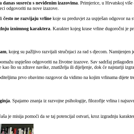
ca danas susreću s neviđenim izazovima
. Primjerice, u Hrvatskoj viš
eci odgovoriti na nove izazove.
li
često ne razvijaju vrline
koje su preduvjet za uspješan odgovor na sv
radnju iznimnog karaktera
. Karakter kojeg krase vrline dugoročni je 
ram
, kojeg su pažljivo razvijali stručnjaci za rad s djecom. Namijenjen j
omažu uspješno odgovoriti na životne izazove. Sav sadržaj prilagođen je
ao što su zdrave navike, znatiželja ili dijeljenje, dok će najstariji izgra
oditeljima prvo obavimo razgovor da vidimo na kojim vrlinama dijete tr
oginja
. Spajamo znanja iz razvojne psihologije, filozofije vrlina i naj
Naša je misija pomoći da se taj potencijal ostvari, kroz izgradnju karakt