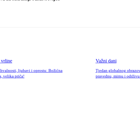
 vrline
Važni dani
ahvalnosti, ljubavi i oprostu: Božićna
Tjedan globalnog obrazova
, velika priča!
pravednu, mirnu i održiv