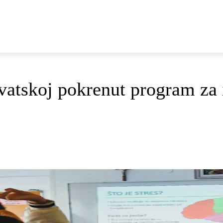
E
DOP I ODRŽIVI RAZVOJ
AKTUALNO
OSVRTI
vatskoj pokrenut program za 