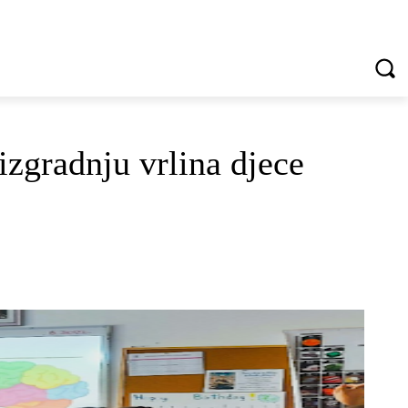
VREDNOTE I VRLINE
VIŠE...
izgradnju vrlina djece