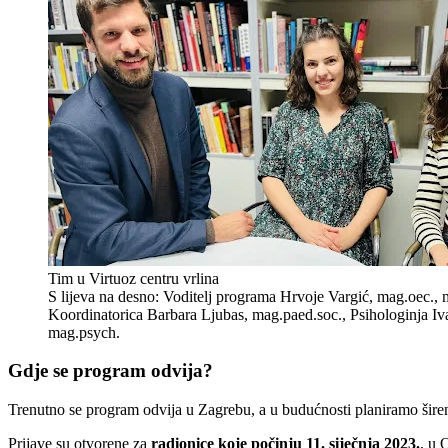
Tim u Virtuoz centru vrlina
S lijeva na desno: Voditelj programa Hrvoje Vargić, mag.oec., m
Koordinatorica Barbara Ljubas, mag.paed.soc., Psihologinja Iv
mag.psych.
Gdje se program odvija?
Trenutno se program odvija u Zagrebu, a u budućnosti planiramo širen
Prijave su otvorene za
radionice koje počinju 11. siječnja 2023.
, u 