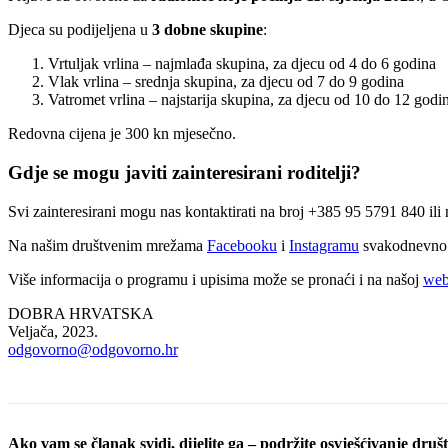
Djeca su podijeljena u
3 dobne skupine
:
Vrtuljak vrlina – najmlađa skupina, za djecu od 4 do 6 godina
Vlak vrlina – srednja skupina, za djecu od 7 do 9 godina
Vatromet vrlina – najstarija skupina, za djecu od 10 do 12 godi
Redovna cijena je 300 kn mjesečno.
Gdje se mogu javiti zainteresirani roditelji?
Svi zainteresirani mogu nas kontaktirati na broj +385 95 5791 840 ili
Na našim društvenim mrežama
Facebooku
i
Instagramu
svakodnevno o
Više informacija o programu i upisima može se pronaći i na našoj
web
DOBRA HRVATSKA
Veljača, 2023.
odgovorno@odgovorno.hr
Ako vam se članak svidi, dijelite ga – podržite osvješćivanje društv