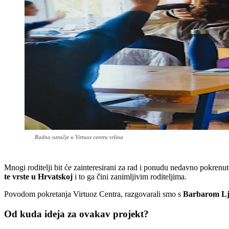
Radno ozračje u Virtuoz centru vrlina
Mnogi roditelji bit će zainteresirani za rad i ponudu nedavno pokrenu
te vrste u Hrvatskoj
i to ga čini zanimljivim roditeljima.
Povodom pokretanja Virtuoz Centra, razgovarali smo s
Barbarom L
Od kuda ideja za ovakav projekt?