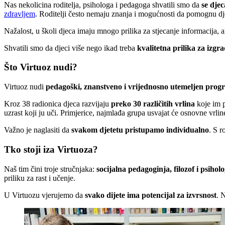
Nas nekolicina roditelja, psihologa i pedagoga shvatili smo da
se dje
zdravljem
. Roditelji često nemaju znanja i mogućnosti da pomognu dj
Nažalost, u školi djeca imaju mnogo prilika za stjecanje informacija, a
Shvatili smo da djeci više nego ikad treba
kvalitetna prilika za izg
Što Virtuoz nudi?
Virtuoz nudi
pedagoški, znanstveno i vrijednosno utemeljen prog
Kroz 38 radionica djeca razvijaju
preko 30 različitih vrlina
koje im p
uzrast koji ju uči. Primjerice, najmlađa grupa usvajat će osnovne vrline k
Važno je naglasiti da
svakom djetetu pristupamo individualno
. S r
Tko stoji iza
Virtuoza?
Naš tim čini troje stručnjaka:
socijalna pedagoginja, filozof i psihol
priliku za rast i učenje.
U Virtuozu vjerujemo da
svako dijete ima potencijal za izvrsnost
. 