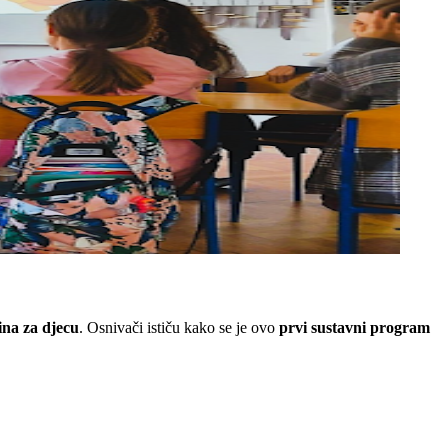
ina za djecu
. Osnivači ističu kako se je ovo
prvi sustavni program