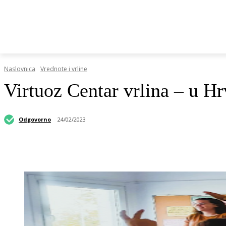
HRVATSKI REGISTAR DOP-A
RAZGOVORI I KOLUMN
Naslovnica
Vrednote i vrline
Virtuoz Centar vrlina – u Hr
Odgovorno
24/02/2023
Podijeli objavu