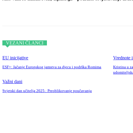
Podijeli objavu
VEZANI ČLANCI
EU inicijative
Vrednote i
ESF+: Jačanje Europskog jamstva za djecu i podrška Romima
Kristina u z
udomiteljska
Važni dani
Svjetski dan učitelja 2025.: Preoblikovanje poučavanja