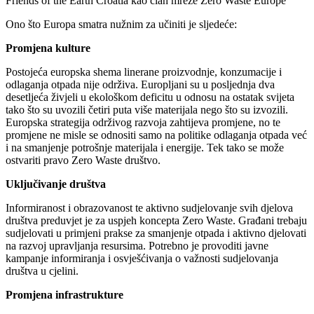
Friends of the Earth Croatia kao član mreže Zero Waste Europe
Ono što Europa smatra nužnim za učiniti je sljedeće:
Promjena kulture
Postojeća europska shema linerane proizvodnje, konzumacije i
odlaganja otpada nije održiva. Europljani su u posljednja dva
desetljeća živjeli u ekološkom deficitu u odnosu na ostatak svijeta
tako što su uvozili četiri puta više materijala nego što su izvozili.
Europska strategija održivog razvoja zahtijeva promjene, no te
promjene ne misle se odnositi samo na politike odlaganja otpada već
i na smanjenje potrošnje materijala i energije. Tek tako se može
ostvariti pravo Zero Waste društvo.
Uključivanje društva
Informiranost i obrazovanost te aktivno sudjelovanje svih djelova
društva preduvjet je za uspjeh koncepta Zero Waste. Građani trebaju
sudjelovati u primjeni prakse za smanjenje otpada i aktivno djelovati
na razvoj upravljanja resursima. Potrebno je provoditi javne
kampanje informiranja i osvješćivanja o važnosti sudjelovanja
društva u cjelini.
Promjena infrastrukture