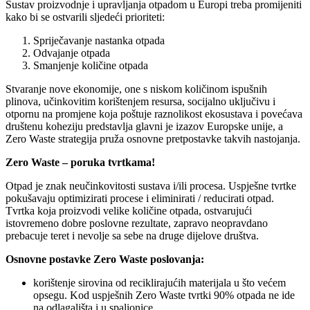
Sustav proizvodnje i upravljanja otpadom u Europi treba promijeniti
kako bi se ostvarili sljedeći prioriteti:
Spriječavanje nastanka otpada
Odvajanje otpada
Smanjenje količine otpada
Stvaranje nove ekonomije, one s niskom količinom ispušnih
plinova, učinkovitim korištenjem resursa, socijalno uključivu i
otpornu na promjene koja poštuje raznolikost ekosustava i povećava
društenu koheziju predstavlja glavni je izazov Europske unije, a
Zero Waste strategija pruža osnovne pretpostavke takvih nastojanja.
Zero Waste – poruka tvrtkama!
Otpad je znak neučinkovitosti sustava i/ili procesa. Uspješne tvrtke
pokušavaju optimizirati procese i eliminirati / reducirati otpad.
Tvrtka koja proizvodi velike količine otpada, ostvarujući
istovremeno dobre poslovne rezultate, zapravo neopravdano
prebacuje teret i nevolje sa sebe na druge dijelove društva.
Osnovne postavke Zero Waste poslovanja:
korištenje sirovina od reciklirajućih materijala u što većem
opsegu. Kod uspješnih Zero Waste tvrtki 90% otpada ne ide
na odlagališta i u spalionice.