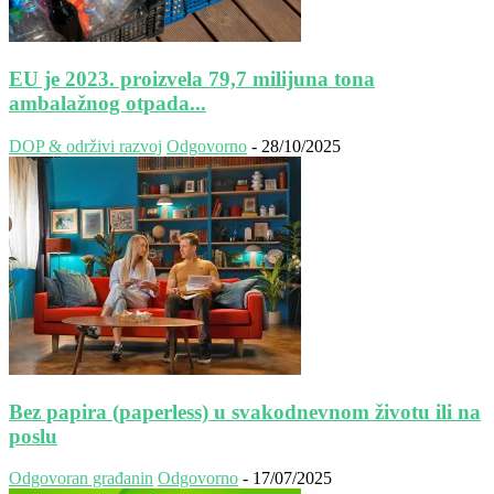
EU je 2023. proizvela 79,7 milijuna tona
ambalažnog otpada...
DOP & održivi razvoj
Odgovorno
-
28/10/2025
Bez papira (paperless) u svakodnevnom životu ili na
poslu
Odgovoran građanin
Odgovorno
-
17/07/2025