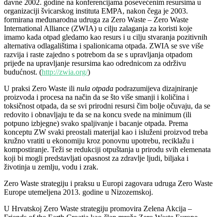
davne 2002. godine na konferencijama posevećenim resursima u
organizaciji švicarskog instituta EMPA, nakon čega je 2003.
formirana međunarodna udruga za Zero Waste – Zero Waste
International Alliance (ZWIA) u cilju zalaganja za koristi koje
imamo kada otpad gledamo kao resurs i u cilju stvaranja pozitivnih
alternativa odlagalištima i spalionicama otpada. ZWIA se sve više
razvija i raste zajedno s potrebom da se s upravljanja otpadom
prijeđe na upravljanje resursima kao odrednicom za održivu
budućnost. (
http://zwia.org/
)
U praksi Zero Waste ili
nula otpada
podrazumijeva dizajniranje
proizvoda i procesa na način da se što više smanji i količina i
toksičnost otpada, da se svi prirodni resursi čim bolje očuvaju, da se
redovito i obnavljaju te da se na koncu svede na minimum (ili
potpuno izbjegne) svako spaljivanje i bacanje otpada. Prema
konceptu ZW svaki preostali materijal kao i isluženi proizvod treba
kružno vratiti u ekonomiju kroz ponovnu upotrebu, reciklažu i
kompostiranje. Teži se redukciji otpuštanja u prirodu svih elemenata
koji bi mogli predstavljati opasnost za zdravlje ljudi, biljaka i
životinja u zemlju, vodu i zrak.
Zero Waste strategiju i praksu u Europi zagovara udruga Zero Waste
Europe utemeljena 2013. godine u Nizozemskoj.
U Hrvatskoj Zero Waste strategiju promovira Zelena Akcija –