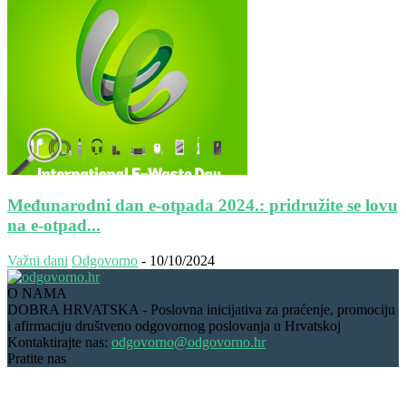
Međunarodni dan e-otpada 2024.: pridružite se lovu
na e-otpad...
Važni dani
Odgovorno
-
10/10/2024
O NAMA
DOBRA HRVATSKA - Poslovna inicijativa za praćenje, promociju
i afirmaciju društveno odgovornog poslovanja u Hrvatskoj
Kontaktirajte nas:
odgovorno@odgovorno.hr
Pratite nas