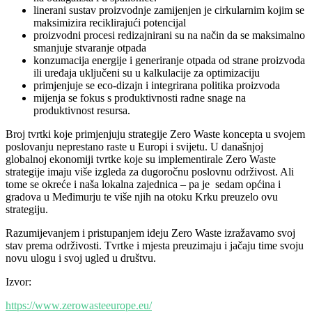
linerani sustav proizvodnje zamijenjen je cirkularnim kojim se
maksimizira reciklirajući potencijal
proizvodni procesi redizajnirani su na način da se maksimalno
smanjuje stvaranje otpada
konzumacija energije i generiranje otpada od strane proizvoda
ili uređaja uključeni su u kalkulacije za optimizaciju
primjenjuje se eco-dizajn i integrirana politika proizvoda
mijenja se fokus s produktivnosti radne snage na
produktivnost resursa.
Broj tvrtki koje primjenjuju strategije Zero Waste koncepta u svojem
poslovanju neprestano raste u Europi i svijetu. U današnjoj
globalnoj ekonomiji tvrtke koje su implementirale Zero Waste
strategije imaju više izgleda za dugoročnu poslovnu održivost. Ali
tome se okreće i naša lokalna zajednica – pa je sedam općina i
gradova u Međimurju te više njih na otoku Krku preuzelo ovu
strategiju.
Razumijevanjem i pristupanjem ideju Zero Waste izražavamo svoj
stav prema održivosti. Tvrtke i mjesta preuzimaju i jačaju time svoju
novu ulogu i svoj ugled u društvu.
Izvor:
https://www.zerowasteeurope.eu/