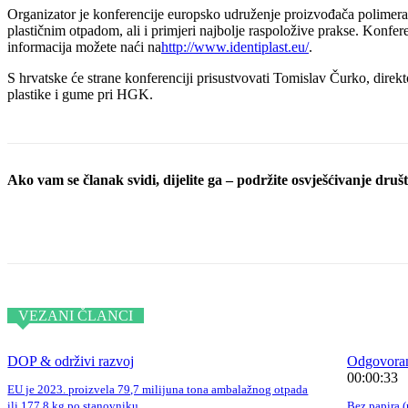
Organizator je konferencije europsko udruženje proizvođača polimer
plastičnim otpadom, ali i primjeri najbolje raspoložive prakse. Konferen
informacija možete naći na
http://www.identiplast.eu/
.
S hrvatske će strane konferenciji prisustvovati Tomislav Čurko, dir
plastike i gume pri HGK.
Ako vam se članak svidi, dijelite ga – podržite osvješćivanje društv
Podijeli objavu
VEZANI ČLANCI
DOP & održivi razvoj
Odgovoran
00:00:33
EU je 2023. proizvela 79,7 milijuna tona ambalažnog otpada
ili 177,8 kg po stanovniku
Bez papira (