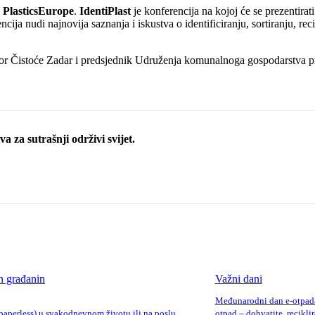
a
PlasticsEurope
.
IdentiPlast
je konferencija na kojoj će se prezentirat
cija nudi najnovija saznanja i iskustva o identificiranju, sortiranju, rec
ektor Čistoće Zadar i predsjednik Udruženja komunalnoga gospodarstva 
a za sutrašnji održivi svijet.
 građanin
Važni dani
Međunarodni dan e-otpada 
paperless) u svakodnevnom životu ili na poslu
otpad – dohvatite, reciklira