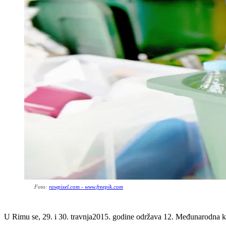
Foto:
rawpixel.com - www.freepik.com
U Rimu se, 29. i 30. travnja2015. godine održava 12. Međunarodna konf