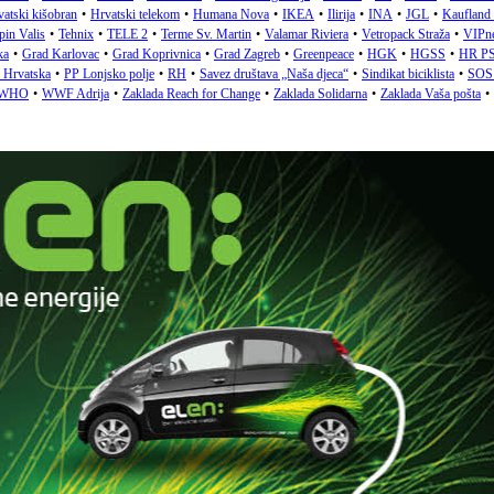
atski kišobran
•
Hrvatski telekom
•
Humana Nova
•
IKEA
•
Ilirija
•
INA
•
JGL
•
Kaufland
pin Valis
•
Tehnix
•
TELE 2
•
Terme Sv. Martin
•
Valamar Riviera
•
Vetropack Straža
•
VIPn
ka
•
Grad Karlovac
•
Grad Koprivnica
•
Grad Zagreb
•
Greenpeace
•
HGK
•
HGSS
•
HR P
a Hrvatska
•
PP Lonjsko polje
•
RH
•
Savez društava „Naša djeca“
•
Sindikat biciklista
•
SOS 
WHO
•
WWF Adrija
•
Zaklada Reach for Change
•
Zaklada Solidarna
•
Zaklada Vaša pošta
•