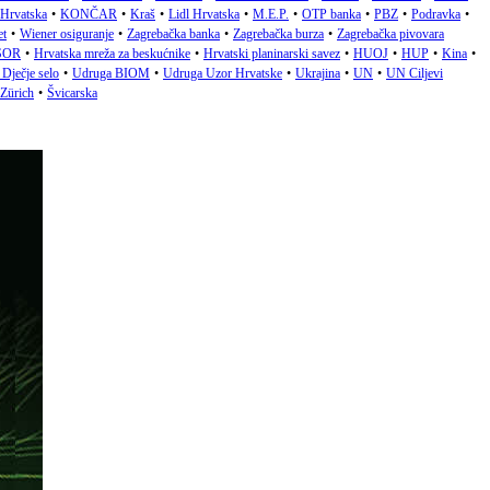
 Hrvatska
•
KONČAR
•
Kraš
•
Lidl Hrvatska
•
M.E.P.
•
OTP banka
•
PBZ
•
Podravka
•
et
•
Wiener osiguranje
•
Zagrebačka banka
•
Zagrebačka burza
•
Zagrebačka pivovara
SOR
•
Hrvatska mreža za beskućnike
•
Hrvatski planinarski savez
•
HUOJ
•
HUP
•
Kina
•
Dječje selo
•
Udruga BIOM
•
Udruga Uzor Hrvatske
•
Ukrajina
•
UN
•
UN Ciljevi
Zürich
•
Švicarska