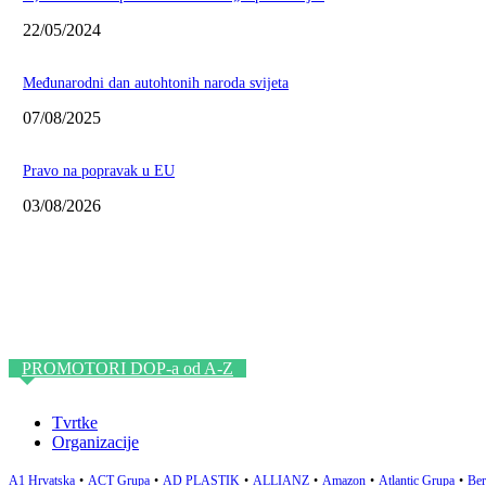
22/05/2024
Međunarodni dan autohtonih naroda svijeta
07/08/2025
Pravo na popravak u EU
03/08/2026
PROMOTORI DOP-a od A-Z
Tvrtke
Organizacije
A1 Hrvatska
•
ACT Grupa
•
AD PLASTIK
•
ALLIANZ
•
Amazon
•
Atlantic Grupa
•
Ber