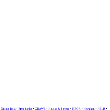
 Nikola Tesla
•
Erste banka
•
GRAWE
•
Hauska & Partner
•
HBOR
•
Heineken
•
HELB
•