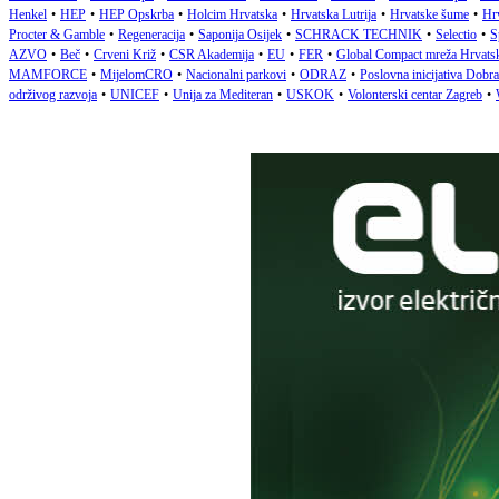
Henkel
•
HEP
•
HEP Opskrba
•
Holcim Hrvatska
•
Hrvatska Lutrija
•
Hrvatske šume
•
Hrv
Procter & Gamble
•
Regeneracija
•
Saponija Osijek
•
SCHRACK TECHNIK
•
Selectio
•
S
AZVO
•
Beč
•
Crveni Križ
•
CSR Akademija
•
EU
•
FER
•
Global Compact mreža Hrvats
MAMFORCE
•
MijelomCRO
•
Nacionalni parkovi
•
ODRAZ
•
Poslovna inicijativa Dobr
održivog razvoja
•
UNICEF
•
Unija za Mediteran
•
USKOK
•
Volonterski centar Zagreb
•