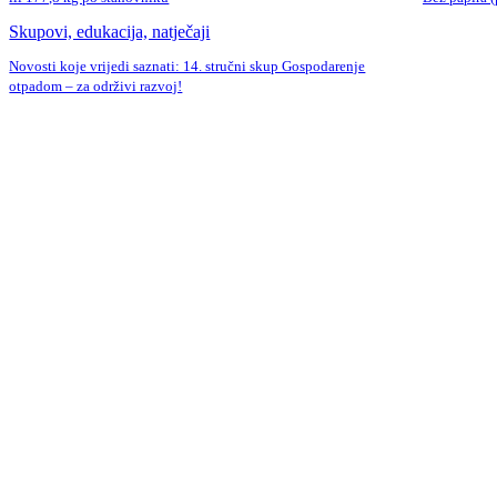
Skupovi, edukacija, natječaji
Novosti koje vrijedi saznati: 14. stručni skup Gospodarenje
otpadom – za održivi razvoj!