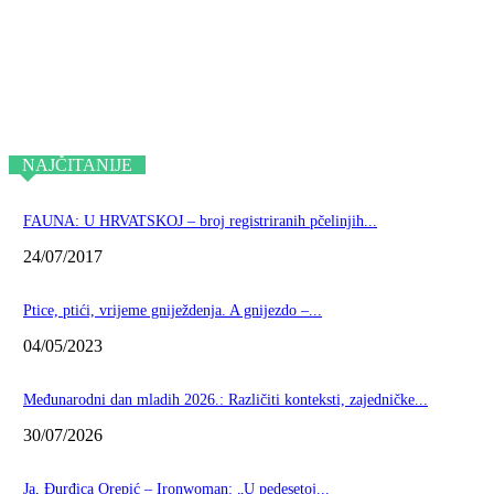
NAJČITANIJE
FAUNA: U HRVATSKOJ – broj registriranih pčelinjih...
24/07/2017
Ptice, ptići, vrijeme gniježdenja. A gnijezdo –...
04/05/2023
Međunarodni dan mladih 2026.: Različiti konteksti, zajedničke...
30/07/2026
Ja, Đurđica Orepić – Ironwoman: „U pedesetoj...