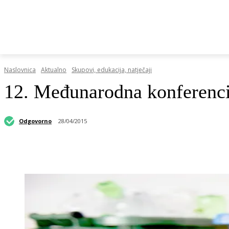
HRVATSKI REGISTAR DOP-A
RAZGOVORI I KOLUMN
Naslovnica
Aktualno
Skupovi, edukacija, natječaji
12. Međunarodna konferencij
Odgovorno
28/04/2015
Podijeli objavu