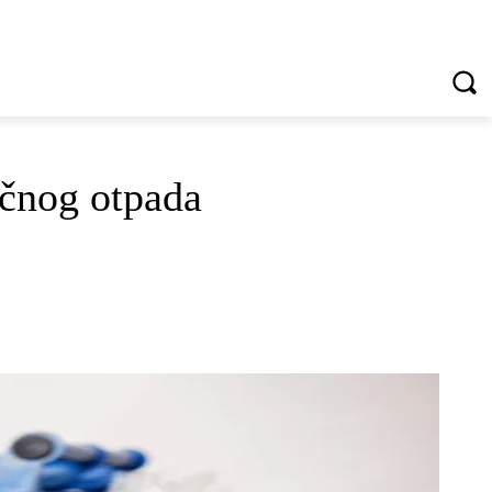
VREDNOTE I VRLINE
VIŠE...
ičnog otpada