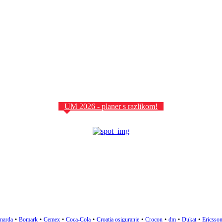
UM 2026 - planer s razlikom!
narda
•
Bomark
•
Cemex
•
Coca-Cola
•
Croatia osiguranje
•
Crocon
•
dm
•
Dukat
•
Ericsson