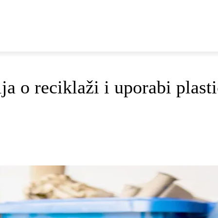
E
DOP I ODRŽIVI RAZVOJ
AKTUALNO
OSVRTI
a o reciklaži i uporabi plast