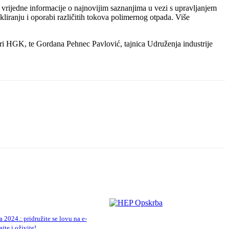
i vrijedne informacije o najnovijim saznanjima u vezi s upravljanjem
ikliranju i oporabi različitih tokova polimernog otpada. Više
pri HGK, te Gordana Pehnec Pavlović, tajnica Udruženja industrije
2024.: pridružite se lovu na e-
jte i oživite!