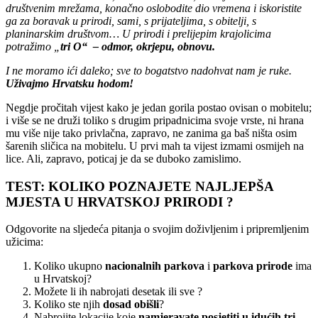
društvenim mrežama, konačno oslobodite dio vremena i iskoristite
ga za boravak u prirodi, sami, s prijateljima, s obitelji, s
planinarskim društvom… U prirodi i prelijepim krajolicima
potražimo „
tri O“ – odmor, okrjepu, obnovu.
I ne moramo ići daleko; sve to bogatstvo nadohvat nam je ruke.
Uživajmo Hrvatsku hodom!
Negdje pročitah vijest kako je jedan gorila postao ovisan o mobitelu;
i više se ne druži toliko s drugim pripadnicima svoje vrste, ni hrana
mu više nije tako privlačna, zapravo, ne zanima ga baš ništa osim
šarenih sličica na mobitelu. U prvi mah ta vijest izmami osmijeh na
lice. Ali, zapravo, poticaj je da se duboko zamislimo.
TEST: KOLIKO POZNAJETE NAJLJEPŠA
MJESTA U HRVATSKOJ PRIRODI ?
Odgovorite na sljedeća pitanja o svojim doživljenim i pripremljenim
užicima:
Koliko ukupno
nacionalnih parkova
i
parkova prirode
ima
u Hrvatskoj?
Možete li ih nabrojati desetak ili sve ?
Koliko ste njih
dosad obišli
?
Nabrojite lokacije koje
namjeravate posjetiti u idućih tri,