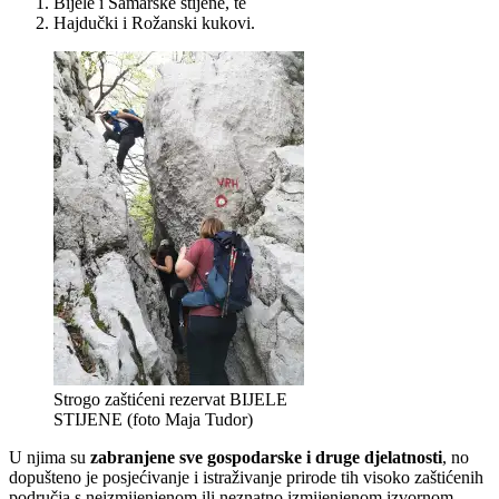
Bijele i Samarske stijene, te
Hajdučki i Rožanski kukovi.
Strogo zaštićeni rezervat BIJELE
STIJENE (foto Maja Tudor)
U njima su
zabranjene sve gospodarske i druge djelatnosti
, no
dopušteno je posjećivanje i istraživanje prirode tih visoko zaštićenih
područja s neizmijenjenom ili neznatno izmijenjenom izvornom