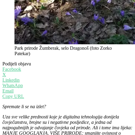
Park prirode Žumberak, selo Dragonoš (foto Zorko
Patekar)
Podijeli objavu
Facebook
X
Linkedin
WhatsApp
Email
Copy URL
Spremate li se na izlet?
Uza sve velike prednosti koje je digitalna tehnologija donijela
čovječanstvu, brojne su i negativne posljedice, a jedna od
najpogubnijih je odvajanje čovjeka od prirode. Ali i tome ima lijeka:
MANJE GOOGLANJA, VIŠE PRIRODE; smanjite ovisnost o