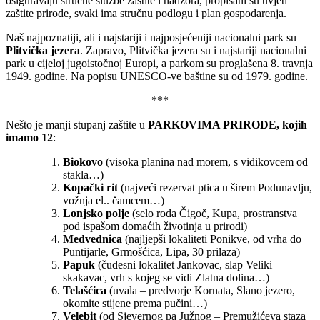
osiguravaju stručne službe zaštite i nadzora, propisani su uvjeti
zaštite prirode, svaki ima stručnu podlogu i plan gospodarenja.
Naš najpoznatiji, ali i najstariji i najposjećeniji nacionalni park su
Plitvička jezera
. Zapravo, Plitvička jezera su i najstariji nacionalni
park u cijeloj jugoistočnoj Europi, a parkom su proglašena 8. travnja
1949. godine. Na popisu UNESCO-ve baštine su od 1979. godine.
***
Nešto je manji stupanj zaštite u
PARKOVIMA PRIRODE, kojih
imamo 12
:
Biokovo
(visoka planina nad morem, s vidikovcem od
stakla…)
Kopački rit
(najveći rezervat ptica u širem Podunavlju,
vožnja el.. čamcem…)
Lonjsko polje
(selo roda Čigoč, Kupa, prostranstva
pod ispašom domaćih životinja u prirodi)
Medvednica
(najljepši lokaliteti Ponikve, od vrha do
Puntijarle, Grmošćica, Lipa, 30 prilaza)
Papuk
(čudesni lokalitet Jankovac, slap Veliki
skakavac, vrh s kojeg se vidi Zlatna dolina…)
Telašćica
(uvala – predvorje Kornata, Slano jezero,
okomite stijene prema pučini…)
Velebit
(od Sjevernog pa Južnog – Premužićeva staza