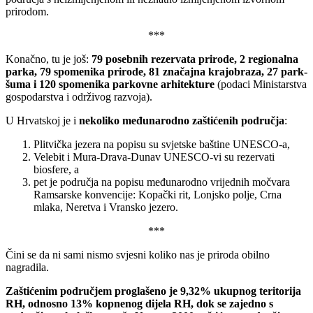
prirodom.
***
Konačno, tu je još:
79 posebnih rezervata prirode, 2 regionalna
parka, 79 spomenika prirode, 81 značajna krajobraza, 27 park-
šuma i 120 spomenika parkovne arhitekture
(podaci Ministarstva
gospodarstva i održivog razvoja).
U Hrvatskoj je i
nekoliko međunarodno zaštićenih područja
:
Plitvička jezera na popisu su svjetske baštine UNESCO-a,
Velebit i Mura-Drava-Dunav UNESCO-vi su rezervati
biosfere, a
pet je područja na popisu međunarodno vrijednih močvara
Ramsarske konvencije: Kopački rit, Lonjsko polje, Crna
mlaka, Neretva i Vransko jezero.
***
Čini se da ni sami nismo svjesni koliko nas je priroda obilno
nagradila.
Zaštićenim područjem proglašeno je 9,32% ukupnog teritorija
RH, odnosno 13% kopnenog dijela RH, dok se zajedno s