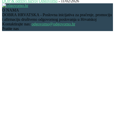
DOP & održivi razvoj
Odgovorno
-
11/02/2026
O NAMA
DOBRA HRVATSKA - Poslovna inicijativa za praćenje, promociju
i afirmaciju društveno odgovornog poslovanja u Hrvatskoj
Kontaktirajte nas:
odgovorno@odgovorno.hr
Pratite nas