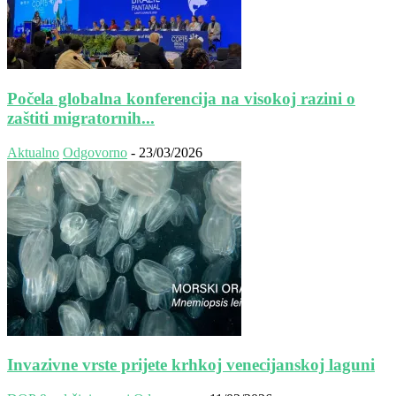
Počela globalna konferencija na visokoj razini o
zaštiti migratornih...
Aktualno
Odgovorno
-
23/03/2026
Invazivne vrste prijete krhkoj venecijanskoj laguni