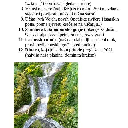
54 km, „100 vrhova“ gleda na more)
Vransko jezero (najbliže jezero moru -500 m, zdanja
svjedoci povijesti, brdska kružna staza)
Učka
(vrh Vojah, povrh Opatijske rivijere i istarskih
polja, prema sjeveru kreće se na Čičariju..)
Žumberak-Samoborsko gorje
(lokacije za dušu –
Oštrc, Poljanice, Japetić, Sošice, Sv. Gera..)
Lastovsko otočje
(naš najudaljeniji naseljeni otok,
pravi mediteranski ugođaj sred pučine)
Dinara,
koja je parkom prirode proglašena 2021.
(najviša naša planina, dominira krajem)