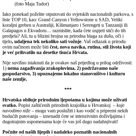
(foto Maja Tudor)
Iako ponekad poželite otputovati do svjetskih nacionalnih parkova, s
liste TOP 10, kao: Grand Canyon i Yellowstone u SAD, Veliki
koraljni greben u Australiji, Kilimanjaro i Serengeti u Tanzaniji ili
Galapagos u Ekvadoru… razmislite, kada ćete uspjeti stići do tih
predjela? Ali, tu u blizini brojna su prirodna blaga za dušu, oči i
tijelo
, udaljena tek
nekoliko sati vožnje
. Vaš odlazak u prirodu
ovim načinom može biti
čest, nova navika, rutina, stil života koji
je već prihvatilo na desetke tisuća Hrvata.
Nije suvišno istaknuti da je ovakav naš prijedlog u prilog održivosti:
1)
nema zagađivanja zrakoplovima, 2) podržavamo naše
gospodarstvo, 3) upoznajemo lokalno stanovništvo i kulturu
naše zemlje.
***
Hrvatska obiluje prirodnim ljepotama u kojima može uživati
svatko.
Popisi zaštićenih prirodnih krajolika u Hrvatskoj –
koje
navodimo niže
– mogu vam poslužiti i kao vodič u pripremi nekih
budućih putovanja – iznenadit ćete se intenzivnim doživljajima i
dugotrajnim uspomenama koje će vas još dugo nadahnjivati!
Počnite od naših lijepih i nadaleko poznatih nacionalnih