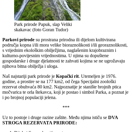
Park prirode Papuk, slap Veliki
skakavac (foto Goran Tudor)
Parkovi prirode
su prostrana prirodna ili dijelom kultivirana
područja kopna i/ili mora velike bioraznolikosti i/ili georaznolikosti,
s vrijednim ekološkim obilježjima, naglašenim krajobraznim i
kulturno-povijesnim vrijednostima. U njima su dopuštene
gospodarske i druge djelatnosti te zahvati kojima se ne ugrožavaju
njihova bitna obilježja i uloga.
Naš najstariji park prirode je
Kopački rit
. Utemeljen je 1976.
godine, a prostire se na 177 km2, od čega Specijalni zoološki
rezervat obuhvaća 80 km2. Najpoznatije je stanište brojnih ptica
močvarica te orla štekavca, koji je postao i simbol Parka, a poznat je
i po brojnoj populaciji jelena.
***
Uz to postoje i druge razine zaštite. Među njima ističu se
DVA
STROGA REZERVATA PRIRODE: