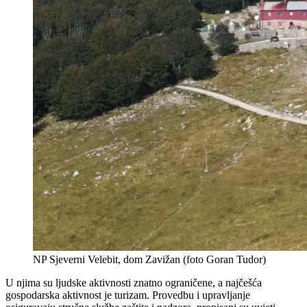
NP Sjeverni Velebit, dom Zavižan (foto Goran Tudor)
U njima su ljudske aktivnosti znatno ograničene, a najčešća
gospodarska aktivnost je turizam. Provedbu i upravljanje