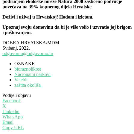
područjem ekološke mreže Natura 2000 zaštićeno područje
povećava na 39% kopnenog dijela Hrvatske
.
Doživi i uživaj u Hrvatskoj! Hodom i izletom.
Upoznaj svoju domovinu da bi je više volio i uzvratio joj brigom
i poštovanjem.
DOBRA HRVATSKA/MDM
Svibanj, 2022.
odgovorno@odgovorno.hr
OZNAKE
bioraznolikost
Nacionalni parkovi
Velebit
zaštita okoliša
Podijeli objavu
Facebook
X
Linkedin
WhatsApp
Email
Copy URL