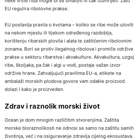
neke vrste riba mogle bi se smanjiti ili čak izumrijeti. Zato
EU regulira ribolovne prakse.
EU postavlja pravila o kvotama – koliko se ribe može uloviti
na nekom mjestu ili tijekom određenog razdoblja,
korištenju ribarskih plovila i alata te zaštićenim ribolovnim
zonama. Bori se protiv ilegalnog ribolova i promiče održive
prakse u sektoru ribarstva i akvakulture. Akvakultura, uzgoj
ribe, školjaka, pa čak i algi u vodi, postaje važan izvor
održive hrane. Zahvaljujući pravilima EU-a, etikete na
ambalaži morskih plodova govore vam odakle proizvod
dolazi i kako je proizveden.
Zdrav i raznolik morski život
Ocean je dom mnogim različitim stvorenjima. Zaštita
morske bioraznolikosti ne odnosi se samo na zaštitu samih
životinja, već i na osiguravanje zdravlja cijelog ekosustava.