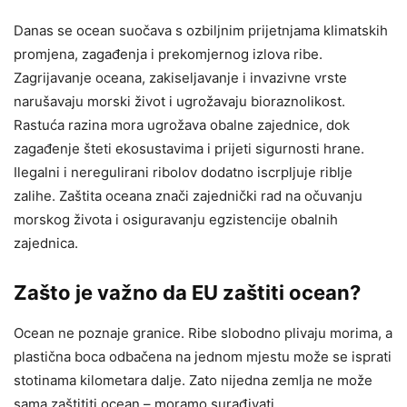
Danas se ocean suočava s ozbiljnim prijetnjama klimatskih
promjena, zagađenja i prekomjernog izlova ribe.
Zagrijavanje oceana, zakiseljavanje i invazivne vrste
narušavaju morski život i ugrožavaju bioraznolikost.
Rastuća razina mora ugrožava obalne zajednice, dok
zagađenje šteti ekosustavima i prijeti sigurnosti hrane.
Ilegalni i neregulirani ribolov dodatno iscrpljuje riblje
zalihe. Zaštita oceana znači zajednički rad na očuvanju
morskog života i osiguravanju egzistencije obalnih
zajednica.
Zašto je važno da EU zaštiti ocean?
Ocean ne poznaje granice. Ribe slobodno plivaju morima, a
plastična boca odbačena na jednom mjestu može se isprati
stotinama kilometara dalje. Zato nijedna zemlja ne može
sama zaštititi ocean – moramo surađivati.