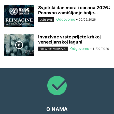
Svjetski dan mora i oceana 2026.:
Ponovno zamišljanje bolje...
Odgovorno
-
02/06/2026
VAŽNI DANI
Invazivne vrste prijete krhkoj
venecijanskoj laguni
Odgovorno
-
11/02/2026
DOP & ODRŽIVI RAZVOJ
O NAMA