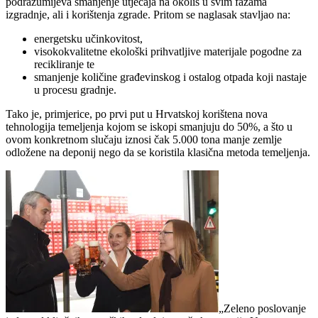
podrazumijeva smanjenje utjecaja na okoliš u svim fazama
izgradnje, ali i korištenja zgrade. Pritom se naglasak stavljao na:
energetsku učinkovitost,
visokokvalitetne ekološki prihvatljive materijale pogodne za
recikliranje te
smanjenje količine građevinskog i ostalog otpada koji nastaje
u procesu gradnje.
Tako je, primjerice, po prvi put u Hrvatskoj korištena nova
tehnologija temeljenja kojom se iskopi smanjuju do 50%, a što u
ovom konkretnom slučaju iznosi čak 5.000 tona manje zemlje
odložene na deponij nego da se koristila klasična metoda temeljenja.
„Zeleno poslovanje