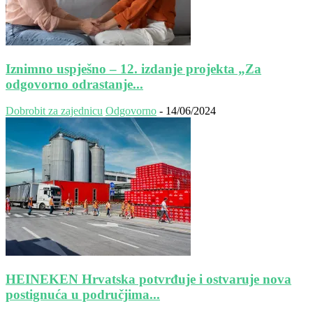
Iznimno uspješno – 12. izdanje projekta „Za
odgovorno odrastanje...
Dobrobit za zajednicu
Odgovorno
-
14/06/2024
HEINEKEN Hrvatska potvrđuje i ostvaruje nova
postignuća u područjima...