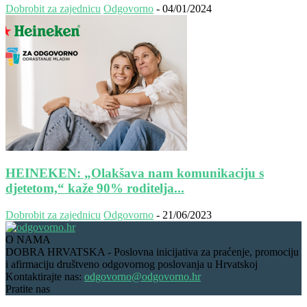
Dobrobit za zajednicu
Odgovorno
-
04/01/2024
HEINEKEN: „Olakšava nam komunikaciju s
djetetom,“ kaže 90% roditelja...
Dobrobit za zajednicu
Odgovorno
-
21/06/2023
O NAMA
DOBRA HRVATSKA - Poslovna inicijativa za praćenje, promociju
i afirmaciju društveno odgovornog poslovanja u Hrvatskoj
Kontaktirajte nas:
odgovorno@odgovorno.hr
Pratite nas