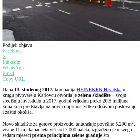
Podijeli objavu
Facebook
X
Linkedin
WhatsApp
Email
Copy URL
Dana
13. studenog 2017.
kompanija
HEINEKEN Hrvatska
u
krugu pivovare u Karlovcu otvorila je
zeleno skladište
– svoju
središnju investiciju u 2017. godini vrijednu preko 20,5 milijuna
kuna koja predstavlja najnoviji doprinos tvrtke održivom poslovanju
i zaštiti okoliša.
2
Novo skladište za gotove proizvode, unutrašnje površine 5.200 m
,
visine 11 m i kapaciteta više od 7.000 paleta, izgrađeno je u svega
sedam mjeseci
prema principima zelene gradnje
što