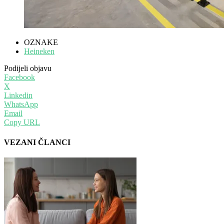
OZNAKE
Heineken
Podijeli objavu
Facebook
X
Linkedin
WhatsApp
Email
Copy URL
VEZANI ČLANCI