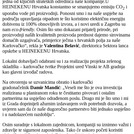
jedna od ključnih strateških odrednica naše kompanije.U
HEINEKENU Hrvatska konstantno se smanjujemo emisiju CO
i
2
uporabu vode pri proizvodnji. Ponosni smo i na naše uspjehe na
području upravljanja otpadom te što koristimo električnu energiju
dobivenu iz 100% obnovljivih izvora, a i novi uredi u Zagrebu su
nam
eco-friendly
. Osim što smo dokazani prijatelj prirode, pri
proizvodnji naših kvalitetnih proizvoda prednost dajemo sirovinama
domaćih uzgajivača, primjerice ječma s hrvatskih polja za naše
Karlovačko“, rekla je
Valentina Belavić
, direktorica Sektora lanca
opskrbe u HEINEKENU Hrvatska.
Lokalni dobavljači odabrani su i za realizaciju projekta zelenog
skladišta – karlovačke tvrtke Projektni ured Vinski te AB gradnja
kao glavni izvođač radova.
Na otvorenju se uzvanicima obratio i karlovački
gradonačelnik
Damir Mandić
: „Veseli me što je ova investicija
realizirana u planiranom roku te čestitamo pivovari i ostalim
partnerima na uspješno odrađenom poslu. Drago mi je što smo i mi
iz Grada doprinijeli ažurnim izdavanjem svih potrebnih dozvola, a
uvjeren sam da će naše dugoročno partnerstvo biti jednako uspješno
i u nadolazećem razdoblju“.
Osim suradnje s lokalnom zajednicom, kompaniji su iznimno važni i
zdravlje te sigurnost zaposlenika. Tako će uskoro početi koristiti