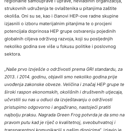
regionalne samouprave i uprave, nevladinih organizacija,
strukovnih udruženja te ovlaštenika u pitanjima zaštite
okoliša. Oni su se, kao i članovi HEP-ove radne skupine
izjasnili o izboru materijalnim pitanjima te o procjeni
potencijala doprinosa HEP grupe ostvarenju pojedinih
globalnih ciljeva održivog razvoja, koji su posljednjih
nekoliko godina sve više u fokusu politike i poslovnog
sektora.
„Naše prvo Izvješće o održivosti prema GRI standardu, za
2013. i 2014. godinu, objavili smo nekoliko godina prije
uvođenja zakonske obveze. Veličina i značaj HEP grupe te
široki raspon ekonomskih, okolišnih i društvenih utjecaja,
učvrstili su nas u odluci da izvještavanju o održivosti
pristupimo odgovorno i angažirano, nastojeći pratiti
najbolju praksu. Nagrada Green Frog potvrda je da smo na
pravom putu kad je riječ o kvalitetnoj, sveobuhvatnoj i
transparentnoj komunikaciji s našim dionicima“
, izjavio je