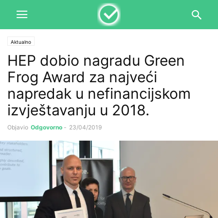
Aktualno
HEP dobio nagradu Green
Frog Award za najveći
napredak u nefinancijskom
izvještavanju u 2018.
Objavio
Odgovorno
-
23/04/2019