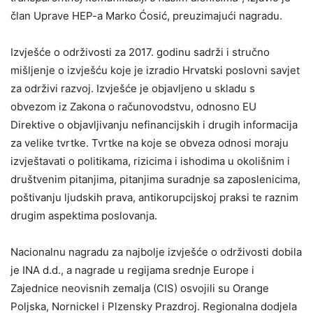
član Uprave HEP-a Marko Ćosić, preuzimajući nagradu.
Izvješće o održivosti za 2017. godinu sadrži i stručno
mišljenje o izvješću koje je izradio Hrvatski poslovni savjet
za održivi razvoj. Izvješće je objavljeno u skladu s
obvezom iz Zakona o računovodstvu, odnosno EU
Direktive o objavljivanju nefinancijskih i drugih informacija
za velike tvrtke. Tvrtke na koje se obveza odnosi moraju
izvještavati o politikama, rizicima i ishodima u okolišnim i
društvenim pitanjima, pitanjima suradnje sa zaposlenicima,
poštivanju ljudskih prava, antikorupcijskoj praksi te raznim
drugim aspektima poslovanja.
Nacionalnu nagradu za najbolje izvješće o održivosti dobila
je INA d.d., a nagrade u regijama srednje Europe i
Zajednice neovisnih zemalja (CIS) osvojili su Orange
Poljska, Nornickel i Plzensky Prazdroj. Regionalna dodjela