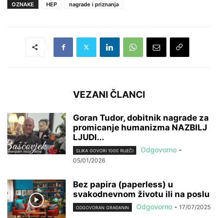
OZNAKE
HEP
nagrade i priznanja
VEZANI ČLANCI
Goran Tudor, dobitnik nagrade za
promicanje humanizma NAZBILJ
LJUDI...
Odgovorno
-
SLIKA GOVORI 1000 RIJEČI
05/01/2026
Bez papira (paperless) u
svakodnevnom životu ili na poslu
Odgovorno
-
17/07/2025
ODGOVORAN GRAĐANIN