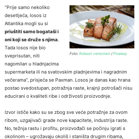
“Prije samo nekoliko
desetljeća, losos iz
Atlantika mogli su si
priuštiti samo bogataši i
oni koji se druže s njima
.
Tada losos nije bio
Foto:
Robson veneziani
/
Pixabay
sveprisutan, niti
nagomilan u hladnjacima
supermarketa ili na svatovskim pladnjevima i nagradnim
večerama”, prisjeća se Paxman. Losos je danas kao hrana
postao svedostupan, potražnja raste, krajnji potrošači nisu
educirani o kvaliteti ribe i održivosti proizvodnje.
Izvor ističe kako su se zbog sve veće potražnje za ovom
ribom, uzgajivači grade nove kapacitete, industrija raste.
No, težnja rastu i profitu, proizvođači se počinju igrati s
okolinom – ugrožavaju okoliš i staništa drugim ribama,