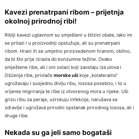
Kavezi prenatrpani ribom – prijetnja
okolnoj prirodnoj ribi!
Riblji kavezi uglavnom su smješteni u blizini obale, lako im
se prilazi i u proizvodnji opslužuje, ali su prenatrpani
ribom. Hrani ih se umjetno proizvedenom hranom, obilno,
da bi što prije izrasla do konzumne težine. Ovako
smještene ribe, ali i oni ostaci koji zaostaju iza ulova i
čišćenja ribe, privlače
morske uši
koje „kolateralno“
ugrožavaju i susjednu divlju ribu, lososa posebno, i to u
vrijeme migriranja te ribe iz otvorenog mora u rijeke. Uši
grizu ribu za peraje, uzrokuju infekcije, narušava se
zdravlje i ugrožava prirodni opstanak prirodnog lososa, ali i
druge ribe.
Nekada su ga jeli samo bogataši