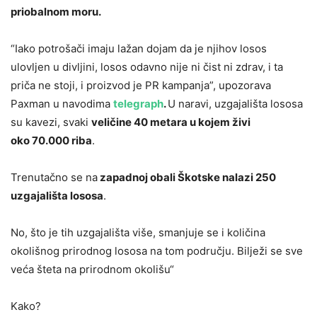
priobalnom moru.
“Iako potrošači imaju lažan dojam da je njihov losos
ulovljen u divljini, losos odavno nije ni čist ni zdrav, i ta
priča ne stoji, i proizvod je PR kampanja”, upozorava
Paxman u navodima
telegraph
.
U naravi, uzgajališta lososa
su kavezi, svaki
veličine 40 metara u kojem živi
oko 70.000 riba
.
Trenutačno se na
zapadnoj obali Škotske nalazi 250
uzgajališta lososa
.
No, što je tih uzgajališta više, smanjuje se i količina
okolišnog prirodnog lososa na tom području. Bilježi se sve
veća šteta na prirodnom okolišu“
Kako?