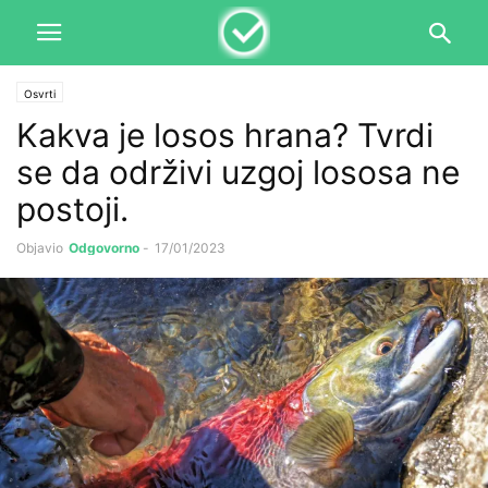
Osvrti
Kakva je losos hrana? Tvrdi
se da održivi uzgoj lososa ne
postoji.
Objavio
Odgovorno
-
17/01/2023