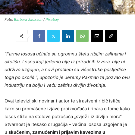
Foto:
Barbara Jackson
/
Pixabay
“Farme lososa učinile su ogromnu štetu ribljim zalihama i
okolišu. Losos koji jedemo nije iz prirodnih izvora, nije ni
održivo uzgojen, a novi problem su višestruke posljedice
toga po okoliš “, upozorio je Jeremy Paxman te pozvao ovu
industriju na bolju i veću zaštitu divljih životinja.
Ovaj televizijski novinar i autor te strastveni ribič ističe
kako su promašene izjave proizvođača i ribara o tome kako
losos stiže na stolove potrošača „svjež i iz divljih mora“.
Stvarnost je itekako drugačija – većina lososa uzgojena je
u
skučenim, zamućenim i prljavim kavezima u