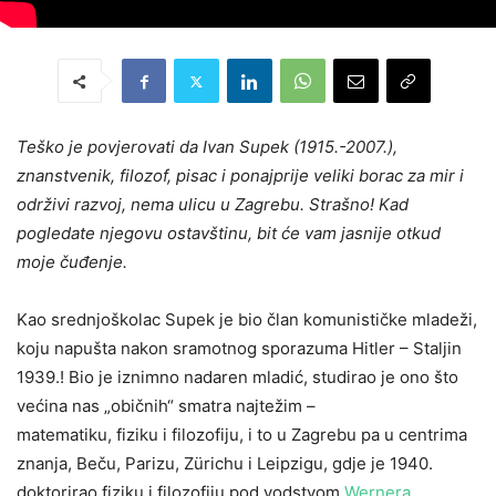
Teško je povjerovati da Ivan Supek (1915.-2007.),
znanstvenik, filozof, pisac i ponajprije veliki borac za mir i
održivi razvoj, nema ulicu u Zagrebu. Strašno! Kad
pogledate njegovu ostavštinu, bit će vam jasnije otkud
moje čuđenje.
Kao srednjoškolac Supek je bio član komunističke mladeži,
koju napušta nakon sramotnog sporazuma Hitler – Staljin
1939.! Bio je iznimno nadaren mladić, studirao je ono što
većina nas „običnih“ smatra najtežim –
matematik
u,
fizik
u i
filozofiju
, i to u Zagrebu pa u centrima
znanja, Beču,
Parizu
,
Zürichu
i
Leipzigu
, gdje je 1940.
doktorirao fiziku i filozofiju pod vodstvom
Wernera