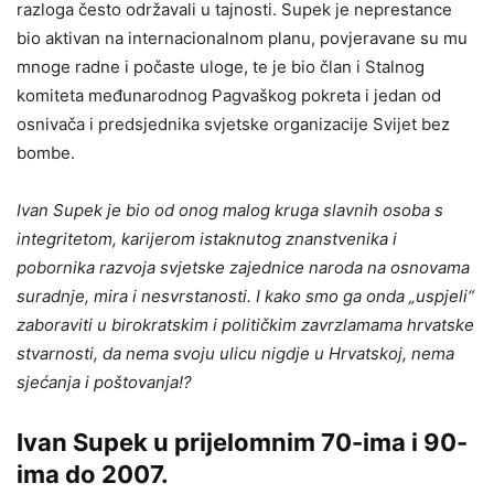
razloga često održavali u tajnosti. Supek je neprestance
bio aktivan na internacionalnom planu, povjeravane su mu
mnoge radne i počaste uloge, te je bio član i Stalnog
komiteta međunarodnog Pagvaškog pokreta i jedan od
osnivača i predsjednika svjetske organizacije Svijet bez
bombe.
Ivan Supek je bio od onog malog kruga slavnih osoba s
integritetom, karijerom istaknutog znanstvenika i
pobornika razvoja svjetske zajednice naroda na osnovama
suradnje, mira i nesvrstanosti. I kako smo ga onda „uspjeli“
zaboraviti u birokratskim i političkim zavrzlamama hrvatske
stvarnosti, da nema svoju ulicu nigdje u Hrvatskoj, nema
sjećanja i poštovanja!?
Ivan Supek u prijelomnim 70-ima i 90-
ima do 2007.