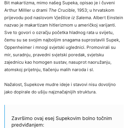
Bit makartizma, mimo našeg Supeka, opisao je i čuveni
Arthur Milller u drami
The Crucible,
1953; u hrvatskom
prijevodu pod naslovom
Vještice iz Salema
.
Albert Einstein
nazvao je makartizam hitlerizmom u američkoj varijanti.
Sve to govori o ozračju početka hladnog rata u svijetu,
čemu su se svojim najboljim snagama suprostavili Supek,
Oppenheimer i mnogi svjetski uglednici. Promovirali su
mir, suradnju, pravedni svjetski poredak, svjetsku
zajednicu kao homogen sustav, nasuprot naoružanju,
atomskoj prijetnju, tlačenju malih naroda i sl.
Nažalost, Supekove mudre ideje i stavovi nisu dovoljno
jako dopirale do ušiju najznačajnijih struktura.
Završimo ovaj esej Supekovim bolno točnim
predviđanjem: