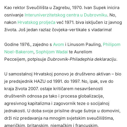
Kao rektor Sveučilišta u Zagrebu, 1970. Ivan Supek inicira
osnivanje
Interuniverzitetskog centra u Dubrovniku
. No,
nakon
Hrvatskog proljeća
već 1971. biva isključen iz javnog
života. Još jedan razlaz čovjeka-vertikale s vladarima!
Godine 1976., zajedno s
Avom
i Linusom Pauling,
Philipom
Noel-Bakerom
,
Sophijom Wadai
te Aureliom
Pecceijem, potpisuje
Dubrovnik-Philadephia deklaraciju
.
U samostalnoj Hrvatskoj ponovo je društveno aktivan – bio
je predsjednik HAZU od 1991. do 1997. No, ipak, sve do
kraja života 2007. ostaje kritičarem nesavršenosti
društvenih odnosa pa tako i procesa globalizacije,
agresivnog kapitalizma i zagovornik teze o socijalnoj
jednakosti. U doba svoje prisilne druge šutnje u domovini,
drži niz predavanja na mnogim svjetskim sveučilištima,
američkim, britanskim, njemačkim i francuskim.