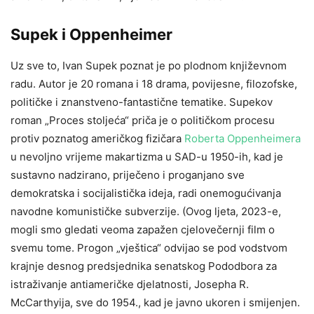
Supek i Oppenheimer
Uz sve to, Ivan Supek poznat je po plodnom književnom
radu. Autor je 20 romana i 18 drama, povijesne, filozofske,
političke i znanstveno-fantastične tematike. Supekov
roman „Proces stoljeća“ priča je o političkom procesu
protiv poznatog američkog fizičara
Roberta Oppenheimera
u nevoljno vrijeme makartizma u SAD-u 1950-ih, kad je
sustavno nadzirano, priječeno i proganjano sve
demokratska i socijalistička ideja,
radi onemogućivanja
navodne komunističke subverzije
. (Ovog ljeta, 2023-e,
mogli smo gledati veoma zapažen cjelovečernji film o
svemu tome.
Progon „vještica“ odvijao se pod vodstvom
krajnje desnog predsjednika
senatskog Pododbora za
istraživanje antiameričke djelatnosti, Josepha R.
McCarthyija, sve do 1954., kad je javno ukoren i smijenjen.