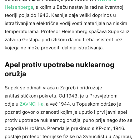
Heisenberga
, s kojim u
Beču
nastavlja rad na kvantnoj
teoriji polja do
1943
. Kasnije daje veliki doprinos u
istraživanjima električne vodljivosti materijala na niskim
temperaturama. Profesor Heisenberg spašava Supeka iz
zatvora Gestapa pod izlikom da mu treba asistent bez
kojega ne može provoditi daljnja istraživanja.
Apel protiv upotrebe nuklearnog
oružja
Supek se odmah vraća u Zagreb i pridružuje
antifašističkom pokretu. Od 1943. je u Prosvjetnom
odjelu
ZAVNOH-a
, a već 1944. u Topuskom održao je
poznati govor o znanosti kojim je uputio i prvi javni apel
protiv upotrebe nuklearnog oružja, puno prije nego što se
dogodila Hirošima. Premda je prekinuo s KP-om, 1946.
postaje profesor teorijske fizike na Sveučilištu u Zagrebu,