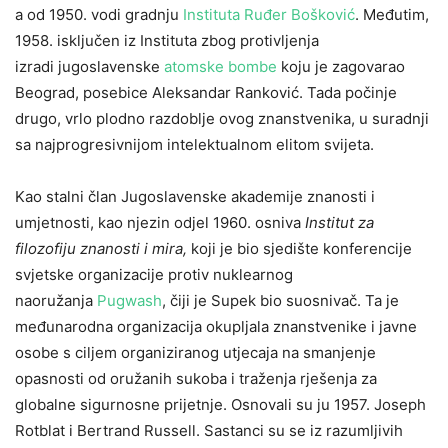
a od 1950. vodi gradnju
Instituta Ruđer Bošković
. Međutim,
1958. isključen iz Instituta zbog protivljenja
izradi jugoslavenske
atomske bombe
koju je zagovarao
Beograd, posebice Aleksandar Ranković. Tada počinje
drugo, vrlo plodno razdoblje ovog znanstvenika, u suradnji
sa najprogresivnijom intelektualnom elitom svijeta.
Kao stalni član Jugoslavenske akademije znanosti i
umjetnosti, kao njezin odjel 1960. osniva
Institut za
filozofiju znanosti i mira,
koji je bio sjedište konferencije
svjetske organizacije protiv nuklearnog
naoružanja
Pugwash
, čiji je Supek bio suosnivač. Ta je
međunarodna organizacija okupljala znanstvenike i javne
osobe s ciljem organiziranog utjecaja na smanjenje
opasnosti od oružanih sukoba i traženja rješenja za
globalne sigurnosne prijetnje. Osnovali su ju 1957. Joseph
Rotblat i Bertrand Russell. Sastanci su se iz razumljivih