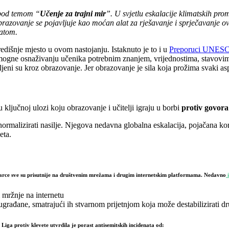
 pod temom “
Učenje za trajni mir
”. U svjetlu eskalacije klimatskih pro
brazovanje se pojavljuje kao moćan alat za rješavanje i sprječavanje ov
ratom.
edišnje mjesto u ovom nastojanju. Istaknuto je to i u
Preporuci UNESCO-
ne osnaživanju učenika potrebnim znanjem, vrijednostima, stavovima i 
vljeni su kroz obrazovanje. Jer obrazovanje je sila koja prožima svaki 
učnoj ulozi koju obrazovanje i učitelji igraju u borbi
protiv govora
normalizirati nasilje. Njegova nedavna globalna eskalacija, pojačana k
eta.
e jarce sve su prisutnije na društvenim mrežama i drugim internetskim platformama. Nedavno
i
 mržnje na internetu
građane, smatrajući ih stvarnom prijetnjom koja može destabilizirati dr
Liga protiv klevete utvrdila je porast antisemitskih incidenata od: