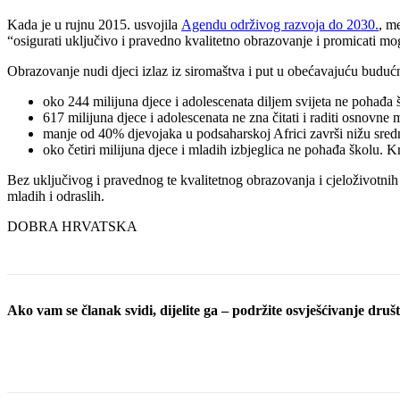
Kada je u rujnu 2015. usvojila
Agendu održivog razvoja do 2030.
, m
“osigurati uključivo i pravedno kvalitetno obrazovanje i promicati m
Obrazovanje nudi djeci izlaz iz siromaštva i put u obećavajuću buduć
oko 244 milijuna djece i adolescenata diljem svijeta ne pohađa 
617 milijuna djece i adolescenata ne zna čitati i raditi osnovne
manje od 40% djevojaka u podsaharskoj Africi završi nižu sred
oko četiri milijuna djece i mladih izbjeglica ne pohađa školu. K
Bez uključivog i pravednog te kvalitetnog obrazovanja i cjeloživotnih
mladih i odraslih.
DOBRA HRVATSKA
Ako vam se članak svidi, dijelite ga – podržite osvješćivanje društv
Podijeli objavu