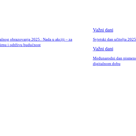
Važni dani
alnog obrazovanja 2025.: Nada u akciji – za
Svjetski dan učitelja 202
irnu i održivu budućnost
Važni dani
Međunarodni dan pismenos
digitalnom dobu