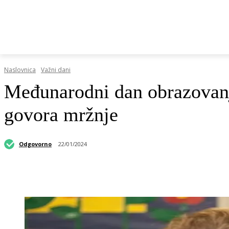
HRVATSKI REGISTAR DOP-A
RAZGOVORI I KOLUMN
Naslovnica
Važni dani
Međunarodni dan obrazovanja
govora mržnje
Odgovorno
22/01/2024
Podijeli objavu