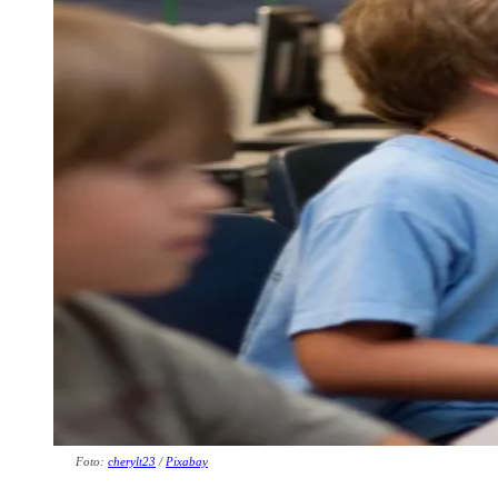
Foto:
cherylt23
/
Pixabay