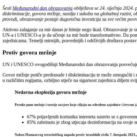
Šesti
Međunarodni dan obrazovanja
obilježava se 24. siječnja 2024.
diskriminacije, govora mržnje, nasilja i sukoba na globalnoj razini, o
provodi, obrazovanje postaje dugoročna investicija sa sve većim pov
Aktivno zalaganje za mir danas je hitnije nego ikad. Obrazovanje je sr
UN-a i UNESCO-a je da učenje za mir bude transformativno. Da pomog
zajednicama. Temelji mirnijih, pravednijih i održivijih društava posta
Protiv govora mržnje
UN i UNESCO ovogodišnji Međunarodni dan obrazovanja posvećuju klj
Govor mržnje potiče predrasude i diskriminaciju te može omogućiti i 
u različitim regijama, ozbiljno utječe na sigurnost zajednica diljem svij
Nedavna eksplozija govora mržnje
Poruke pune mržnje i teorije zavjere koje ciljaju na određene zajednice i žrtven
67% prijavljenih korisnika interneta susrelo se s govorom
85% zabrinuto je zbog utjecaja dezinformacija na svoje su
Nakon Hamasovog terorističkog napada protiv izraelskih civila 7. listopada 2023., 