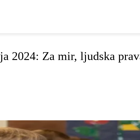
E
DOP I ODRŽIVI RAZVOJ
AKTUALNO
OSVRTI
 2024: Za mir, ljudska prava 