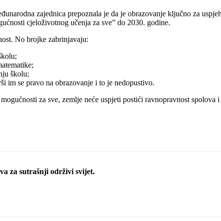
eđunarodna zajednica prepoznala je da je obrazovanje ključno za uspjeh
ogućnosti cjeloživotnog učenja za sve” do 2030. godine.
nost. No brojke zabrinjavaju:
školu;
 matematike;
nju školu;
rši im se pravo na obrazovanje i to je nedopustivo.
 mogućnosti za sve, zemlje neće uspjeti postići ravnopravnost spolova i 
a za sutrašnji održivi svijet.