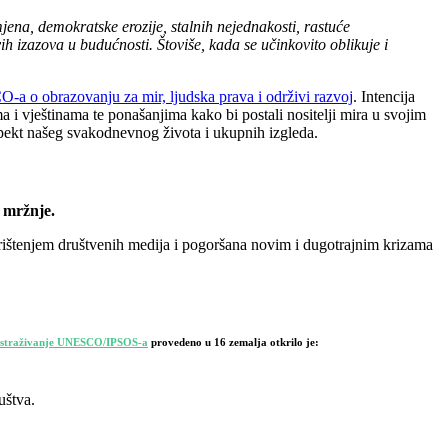
mjena, demokratske erozije, stalnih nejednakosti, rastuće
ih izazova u budućnosti. Štoviše, kada se učinkovito oblikuje i
a o obrazovanju za mir, ljudska prava i održivi razvoj
. Intencija
vještinama te ponašanjima kako bi postali nositelji mira u svojim
aspekt našeg svakodnevnog života i ukupnih izgleda.
 mržnje.
orištenjem društvenih medija i pogoršana novim i dugotrajnim krizama
straživanje UNESCO/IPSOS-a
provedeno u 16 zemalja otkrilo je:
uštva.