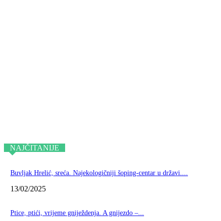
NAJČITANIJE
Buvljak Hrelić, sreća. Najekologičniji šoping-centar u državi....
13/02/2025
Ptice, ptići, vrijeme gniježdenja. A gnijezdo –...