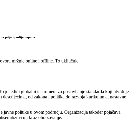
na prije i poslije napada.
vora mržnje online i offline. To uključuje:
To je jedini globalni instrument za postavljanje standarda koji utvrđuje
im desetljećima, od zakona i politika do razvoja kurikuluma, nastavne
e javne politike u ovom području. Organizacija također pojačava
ntisemitizma u i kroz obrazovanje.