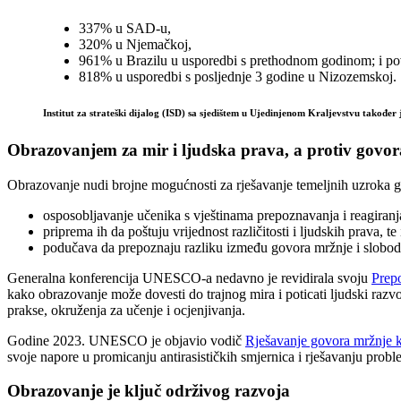
337% u SAD-u,
320% u Njemačkoj,
961% u Brazilu u usporedbi s prethodnom godinom; i po
818% u usporedbi s posljednje 3 godine u Nizozemskoj.
Institut za strateški dijalog (ISD) sa sjedištem u Ujedinjenom Kraljevstvu također
Obrazovanjem za mir i ljudska prava, a protiv govo
Obrazovanje nudi brojne mogućnosti za rješavanje temeljnih uzroka gov
osposobljavanje učenika s vještinama prepoznavanja i reagiranj
priprema ih da poštuju vrijednost različitosti i ljudskih prava, te 
podučava da prepoznaju razliku između govora mržnje i slobod
Generalna konferencija UNESCO-a nedavno je revidirala svoju
Prepo
kako obrazovanje može dovesti do trajnog mira i poticati ljudski razvo
prakse, okruženja za učenje i ocjenjivanja.
Godine 2023. UNESCO je objavio vodič
Rješavanje govora mržnje 
svoje napore u promicanju antirasističkih smjernica i rješavanju probl
Obrazovanje je ključ održivog razvoja