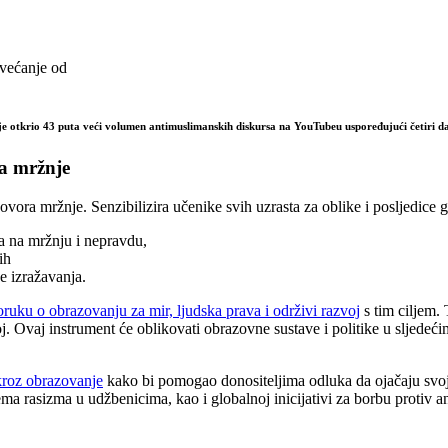
većanje od
 je otkrio 43 puta veći volumen antimuslimanskih diskursa na YouTubeu uspoređujući četiri da
ra mržnje
ora mržnje. Senzibilizira učenike svih uzrasta za oblike i posljedice go
a na mržnju i nepravdu,
ih
e izražavanja.
ruku o obrazovanju za mir, ljudska prava i održivi razvoj
s tim ciljem. 
j. Ovaj instrument će oblikovati obrazovne sustave i politike u sljedeć
kroz obrazovanje
kako bi pomogao donositeljima odluka da ojačaju svoj
ema rasizma u udžbenicima, kao i globalnoj inicijativi za borbu protiv a