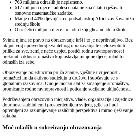
763 milijuna odraslih je nepismeno.
617 milijuna djece i adolescenata ne zna čitati i rješavati
osnovne matematičke zadatke.
Manje od 40% djevojčica u podsaharskoj Africi završava nižu
srednju školu.
Oko četiri milijuna djece i mladih izbjeglica ne ide u školu.
Svima njima se pravo na obrazovanje krši i to je neprihvatljivo. Bez
uključivog i pravednog kvalitetnog obrazovanja te cjeloživotnih
prilika za sve, zemlje neće uspjeti postići rodnu ravnopravnost i
prekinuti ciklus siromaštva koji ostavlja milijune djece, mladih i
odraslih iza sebe.
Obrazovanje pojedincima pruža znanje, vještine i vrijednosti,
pomažući im da aktivno sudjeluju u društvu i suočavaju se s
globalnim izazovima. Ono je moćan alat za smanjenje siromaštva,
promicanje rodne ravnopravnosti i poticanje socijalne uključenosti.
Podržavanjem obrazovnih inicijativa, vlade, organizacije i zajednice
doprinose stabilnijem i prosperitetnijem svijetu, gdje su ljudi
opremljeni za razumijevanje različitih perspektiva i mirno rješavanje
sukoba.
Moć mladih u sukreiranju obrazovanja