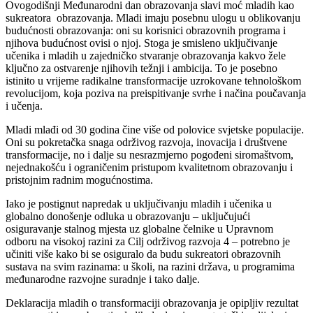
Ovogodišnji Međunarodni dan obrazovanja slavi moć mladih kao
sukreatora obrazovanja. Mladi imaju posebnu ulogu u oblikovanju
budućnosti obrazovanja: oni su korisnici obrazovnih programa i
njihova budućnost ovisi o njoj. Stoga je smisleno uključivanje
učenika i mladih u zajedničko stvaranje obrazovanja kakvo žele
ključno za ostvarenje njihovih težnji i ambicija. To je posebno
istinito u vrijeme radikalne transformacije uzrokovane tehnološkom
revolucijom, koja poziva na preispitivanje svrhe i načina poučavanja
i učenja.
Mladi mlađi od 30 godina čine više od polovice svjetske populacije.
Oni su pokretačka snaga održivog razvoja, inovacija i društvene
transformacije, no i dalje su nesrazmjerno pogođeni siromaštvom,
nejednakošću i ograničenim pristupom kvalitetnom obrazovanju i
pristojnim radnim mogućnostima.
Iako je postignut napredak u uključivanju mladih i učenika u
globalno donošenje odluka u obrazovanju – uključujući
osiguravanje stalnog mjesta uz globalne čelnike u Upravnom
odboru na visokoj razini za Cilj održivog razvoja 4 – potrebno je
učiniti više kako bi se osiguralo da budu sukreatori obrazovnih
sustava na svim razinama: u školi, na razini država, u programima
međunarodne razvojne suradnje i tako dalje.
Deklaracija mladih o transformaciji obrazovanja je opipljiv rezultat