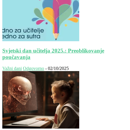
Svjetski dan učitelja 2025.: Preoblikovanje
poučavanja
Važni dani
Odgovorno
-
02/10/2025