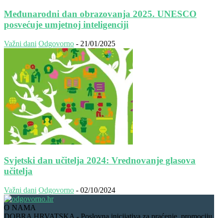
Međunarodni dan obrazovanja 2025. UNESCO
posvećuje umjetnoj inteligenciji
Važni dani
Odgovorno
-
21/01/2025
Svjetski dan učitelja 2024: Vrednovanje glasova
učitelja
Važni dani
Odgovorno
-
02/10/2024
O NAMA
DOBRA HRVATSKA - Poslovna inicijativa za praćenje, promociju