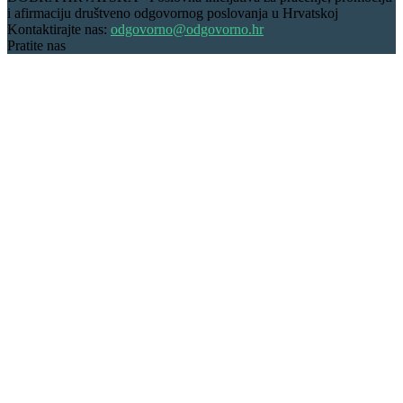
i afirmaciju društveno odgovornog poslovanja u Hrvatskoj
Kontaktirajte nas:
odgovorno@odgovorno.hr
Pratite nas