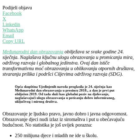
Podijeli objavu
Facebook
X
Linkedin
WhatsApp
Email
Copy URL
Međunarodni dan obrazovanja
obilježava se svake godine 24.
siječnja. Naglašava ključnu ulogu obrazovanja u promicanju mira,
održivog razvoja i globalnog jedinstva. Ovaj dan ističe
transformativnu moć obrazovanja u oblikovanju otpornih društava,
stvaranju prilika i podršci Ciljevima održivog razvoja (SDG).
Opća skupština Ujedinjenih naroda proglasila je 24. siječnja kao
Međunarodni dan obrazovanja u prosincu 2018., a dan je prvi put
obilježen 2019. Od tada služi kao globalni poziv na djelovanje,
naglašavajući ulogu obrazovanja u poticanju dobro informiranog,
uključivog i mirnog društva.
Obrazovanje je ljudsko pravo, javno dobro i javna odgovornost.
Obrazovanje djeci nudi izlaz iz siromaštva i put u obećavajuću
budućnost. No statistika je još uvijek porazna:
250 milijuna djece i mladih ne ide u školu.