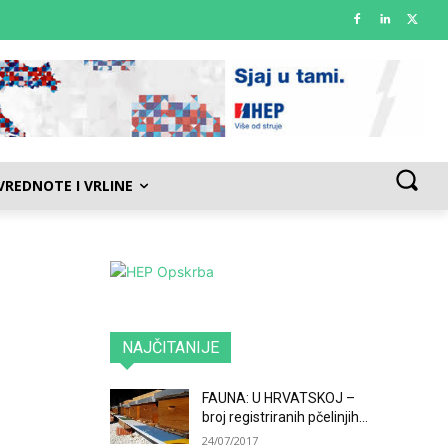
VREDNOTE I VRLINE
NAJČITANIJE
FAUNA: U HRVATSKOJ –
broj registriranih pčelinjih...
24/07/2017