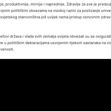
e, produktivnije, mirnije i naprednije. Zdravlje za sve je preduv
rojnim političkim obvezama na visokoj razini za postizanje univ
 svjetskog stanovništva još uvijek nema pristup osnovnim zdra
ovi država i vlada svih zemalja svijeta obvezali su se osigurat
eze u političkim deklaracijama usvojenim tijekom sastanaka na vi
ivenosti.