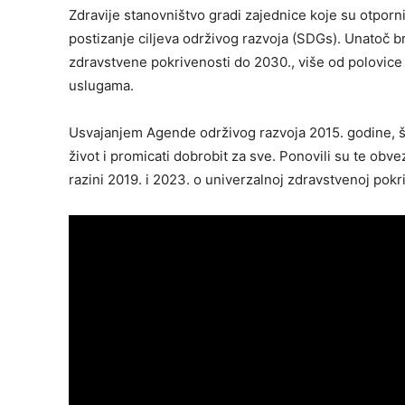
Zdravije stanovništvo gradi zajednice koje su otpornij
postizanje ciljeva održivog razvoja (SDGs). Unatoč b
zdravstvene pokrivenosti do 2030., više od polovice
uslugama.
Usvajanjem Agende održivog razvoja 2015. godine, šef
život i promicati dobrobit za sve. Ponovili su te obv
razini 2019. i 2023. o univerzalnoj zdravstvenoj pokr