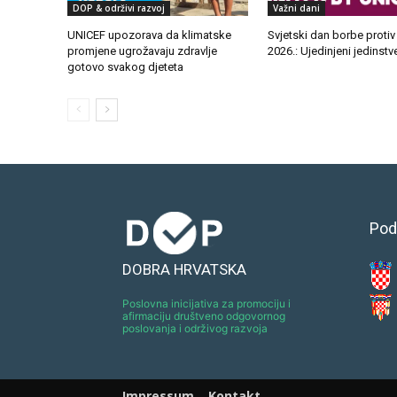
DOP & održivi razvoj
Važni dani
UNICEF upozorava da klimatske
Svjetski dan borbe protiv
promjene ugrožavaju zdravlje
2026.: Ujedinjeni jedinst
gotovo svakog djeteta
Pod
DOBRA HRVATSKA
Poslovna inicijativa za promociju i
afirmaciju društveno odgovornog
poslovanja i održivog razvoja
Impressum
Kontakt