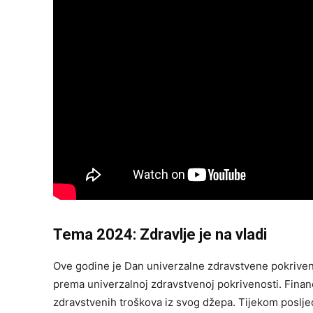
Tema 2024: Zdravlje je na vladi
Ove godine je Dan univerzalne zdravstvene pokriveno
prema univerzalnoj zdravstvenoj pokrivenosti. Financ
zdravstvenih troškova iz svog džepa. Tijekom posljed