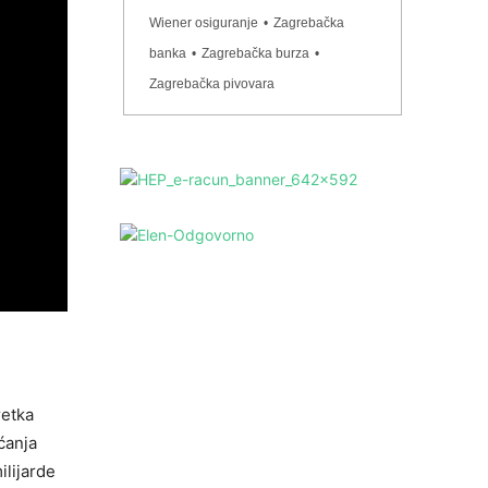
Wiener osiguranje
•
Zagrebačka
banka
•
Zagrebačka burza
•
Zagrebačka pivovara
retka
ćanja
ilijarde