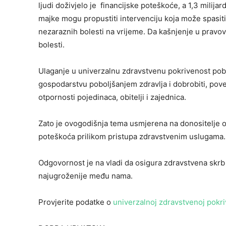
ljudi doživjelo je financijske poteškoće, a 1,3 milija
majke mogu propustiti intervenciju koja može spasiti ži
nezaraznih bolesti na vrijeme. Da kašnjenje u pravovr
bolesti.
Ulaganje u univerzalnu zdravstvenu pokrivenost pob
gospodarstvu poboljšanjem zdravlja i dobrobiti, pov
otpornosti pojedinaca, obitelji i zajednica.
Zato je ovogodišnja tema usmjerena na donositelje od
poteškoća prilikom pristupa zdravstvenim uslugama.
Odgovornost je na vladi da osigura zdravstvena skrb k
najugroženije među nama.
Provjerite podatke o
univerzalnoj zdravstvenoj pokr