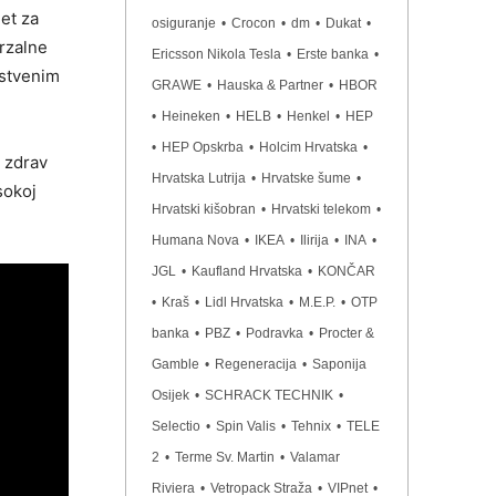
jet za
osiguranje
•
Crocon
•
dm
•
Dukat
•
erzalne
Ericsson Nikola Tesla
•
Erste banka
•
vstvenim
GRAWE
•
Hauska & Partner
•
HBOR
•
Heineken
•
HELB
•
Henkel
•
HEP
•
HEP Opskrba
•
Holcim Hrvatska
•
i zdrav
Hrvatska Lutrija
•
Hrvatske šume
•
sokoj
Hrvatski kišobran
•
Hrvatski telekom
•
Humana Nova
•
IKEA
•
Ilirija
•
INA
•
JGL
•
Kaufland Hrvatska
•
KONČAR
•
Kraš
•
Lidl Hrvatska
•
M.E.P.
•
OTP
banka
•
PBZ
•
Podravka
•
Procter &
Gamble
•
Regeneracija
•
Saponija
Osijek
•
SCHRACK TECHNIK
•
Selectio
•
Spin Valis
•
Tehnix
•
TELE
2
•
Terme Sv. Martin
•
Valamar
Riviera
•
Vetropack Straža
•
VIPnet
•