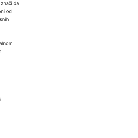
 znači da
eni od
asnih
nalnom
m
i