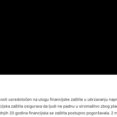
sti usredotočen na ulogu financijske zaštite u ubrzavanju nap
ijska zaštita osigurava da ljudi ne padnu u siromaštvo zbog pla
njih 20 godina financijska se zaštita postupno pogoršavala. 2 m