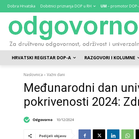
Dobra Hrvatska
Dobitnici priznanja DOP u RH
UM
– promotor DOP-
HRVATSKI REGISTAR DOP-A
RAZGOVORI I KOLUMNE
Naslovnica
Važni dani
Međunarodni dan univ
pokrivenosti 2024: Zdr
Odgovorno
10/12/2024
Podijeli objavu