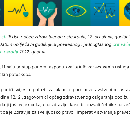
sti
ili dan općeg zdravstvenog osiguranja, 12. prosinca, godišnj
 Datum obilježava godišnjicu povijesnog i jednoglasnog
prihvaća
ih naroda
2012. godine.
di imaju pristup punom rasponu kvalitetnih zdravstvenih usluga
jskih poteškoća.
podići svijest o potrebi za jakim i otpornim zdravstvenim sustav
ne 12.12., zagovornici općeg zdravstvenog osiguranja podižu 
ta koji još uvijek čekaju na zdravlje, kako bi pozvali čelnike na već
et da je Zdravlje za sve ljudsko pravo i imperativ stvaranja prave