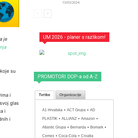
13/03/2024
UM 2026 - planer s razlikom!
a je
nja
 koje su
PROMOTORI DOP-a od A-Z
ima i
Tvrtke
Organizacije
svoj glas
A1 Hrvatska
•
ACT Grupa
•
AD
a i
dnih i
PLASTIK
•
ALLIANZ
•
Amazon
•
Atlantic Grupa
•
Bernarda
•
Bomark
•
Cemex
•
Coca-Cola
•
Croatia