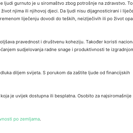
rde ljudi gurnuto je u siromaštvo zbog potrošnje na zdravstvo. To
vot njima ili njihovoj djeci. Da ljudi nisu dijagnosticirani i liječ
emenom liječenju dovodi do teških, neizlječivih ili po život op
oljšava pravednost i društvenu koheziju. Također koristi nacio
ećanjem sudjelovanja radne snage i produktivnosti te izgradnjo
luka diljem svijeta. S porukom da zaštite ljude od financijskih
oja je uvijek dostupna ili besplatna. Osobito za najsiromašnije 
ivnosti po zemljama
.