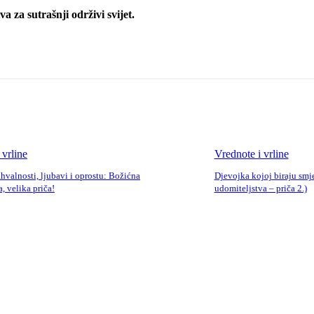
a za sutrašnji održivi svijet.
 vrline
Vrednote i vrline
ahvalnosti, ljubavi i oprostu: Božićna
Djevojka kojoj biraju smj
, velika priča!
udomiteljstva – priča 2.)