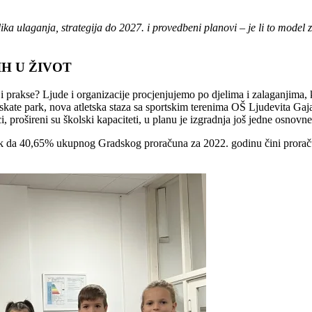
elika ulaganja, strategija do 2027. i provedbeni planovi – je li to mode
IH U ŽIVOT
 i prakse? Ljude i organizacije procjenjujemo po djelima i zalaganjima,
 skate park, nova atletska staza sa sportskim terenima OŠ Ljudevita Gaja
, prošireni su školski kapaciteti, u planu je izgradnja još jedne osnovne
ak da 40,65% ukupnog Gradskog proračuna za 2022. godinu čini proraču