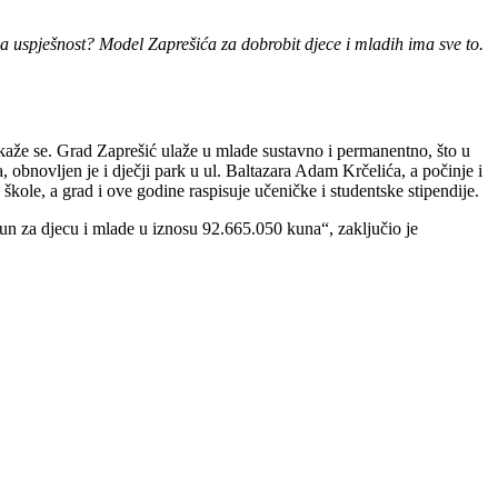
l za uspješnost? Model Zaprešića za dobrobit djece i mladih ima sve to.
 kaže se. Grad Zaprešić ulaže u mlade sustavno i permanentno, što u
, obnovljen je i dječji park u ul. Baltazara Adam Krčelića, a počinje i
 škole, a grad i ove godine raspisuje učeničke i studentske stipendije.
n za djecu i mlade u iznosu 92.665.050 kuna“, zaključio je