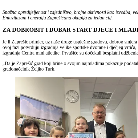
Snažna opredijeljenost i zajedništvo, brojne aktivnosti kao izvedba, v
Entuzijazam i energiju Zaprešićana okuplja za jedan cilj.
ZA DOBROBIT I DOBAR START DJECE I MLAD
Je li Zaprešić primjer, uz naše druge uspješne gradova, dobrog smjera
ovoj fazi potvrđuju izgradnja velike sportske dvorane i dječjeg vrtića,
izgradnja Centra mini atletike. Prvašiće su dočekali besplatni udžbenici
„Da je Zaprešić grad koji brine o svojim najmlađima pokazuje podat
gradonačelnik Željko Turk.