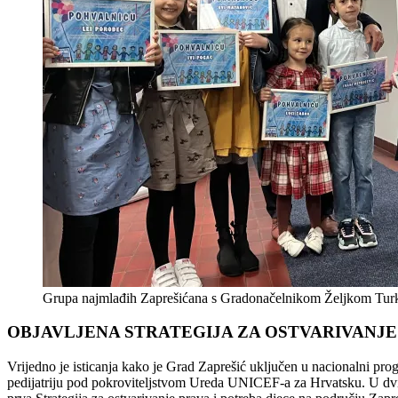
Grupa najmlađih Zaprešićana s Gradonačelnikom Željkom Tu
OBJAVLJENA STRATEGIJA ZA OSTVARIVANJE
Vrijedno je isticanja kako je Grad Zaprešić uključen u nacionalni pro
pedijatriju pod pokroviteljstvom Ureda UNICEF-a za Hrvatsku. U dvi