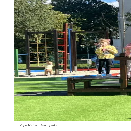
Zaprešićki mališani u parku