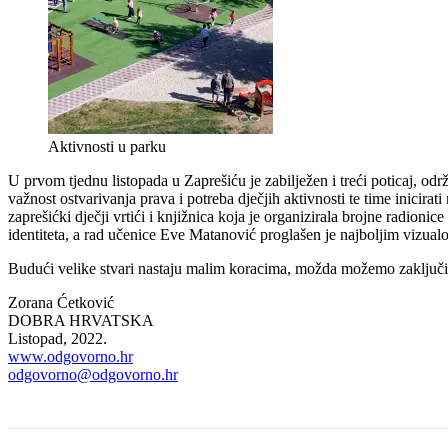
Aktivnosti u parku
U prvom tjednu listopada u Zaprešiću je zabilježen i treći poticaj, odr
važnost ostvarivanja prava i potreba dječjih aktivnosti te time inicirati
zaprešićki dječji vrtići i knjižnica koja je organizirala brojne radion
identiteta, a rad učenice Eve Matanović proglašen je najboljim vizualo
Budući velike stvari nastaju malim koracima, možda možemo zaključit
Zorana Ćetković
DOBRA HRVATSKA
Listopad, 2022.
www.odgovorno.hr
odgovorno@odgovorno.hr