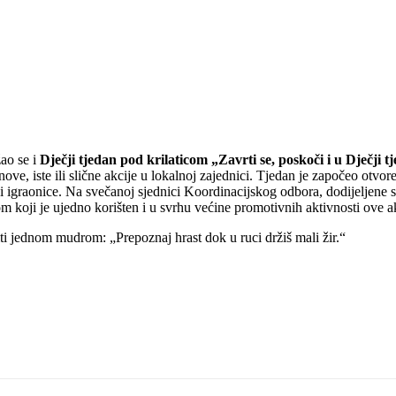
žao se i
Dječji tjedan pod krilaticom „Zavrti se, poskoči i u Dječji t
 nove, iste ili slične akcije u lokalnoj zajednici. Tjedan je započeo otvor
ice i igraonice. Na svečanoj sjednici Koordinacijskog odbora, dodijeljene
m koji je ujedno korišten i u svrhu većine promotivnih aktivnosti ove ak
i jednom mudrom: „Prepoznaj hrast dok u ruci držiš mali žir.“