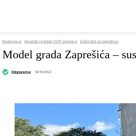
HRVATSKI REGISTAR DOP-A
RAZGOVORI I KOLUMN
Naslovnica
Hrvatski registar DOP primjera
Dobrobit za zajednicu
Model grada Zaprešića – sus
Odgovorno
18/10/2022
Podijeli objavu