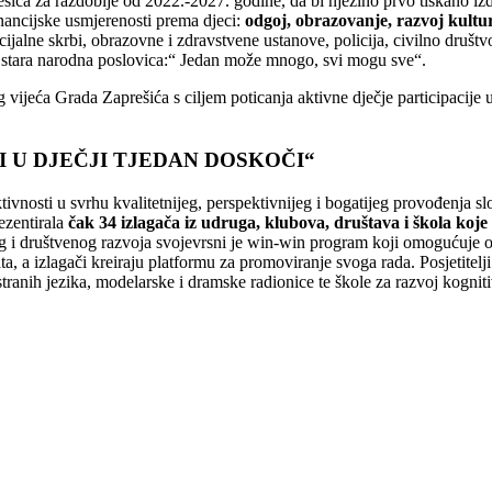
rešića za razdoblje od 2022.-2027. godine, da bi njezino prvo tiskano iz
nancijske usmjerenosti prema djeci:
odgoj, obrazovanje, razvoj kultu
 socijalne skrbi, obrazovne i zdravstvene ustanove, policija, civilno dru
že stara narodna poslovica:“ Jedan može mnogo, svi mogu sve“.
ijeća Grada Zaprešića s ciljem poticanja aktivne dječje participacije u
 I U DJEČJI TJEDAN DOSKOČI“
ktivnosti u svrhu kvalitetnijeg, perspektivnijeg i bogatijeg provođenja
ezentirala
čak 34 izlagača iz udruga, klubova, društava i škola koj
 i društvenog razvoja svojevrsni je win-win program koji omogućuje ostv
a, a izlagači kreiraju platformu za promoviranje svoga rada. Posjetitelji 
 stranih jezika, modelarske i dramske radionice te škole za razvoj kogni