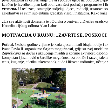
prva Strategija za ostvarivanje prava i potreba djece na području Zap
izrađen je Izvedbeni plan koji obuhvaća šest područja programske i fi
vremena.
U realizaciji strategije sudjeluju djeca, roditelji, ustanova
zajedništvu sa svim subjektima gradskih vlasti i institucija. Kako ka
„Uz sve aktivnosti donesena je i Odluka o osnivanju Dječjeg gradskog v
Koordinacijskog odbora Alan Labus.
MOTIVACIJA U RUJNU: „ZAVRTI SE, POSKOČI
Početak školske godine vrijeme je kada djeca i mladi biraju hobije i a
Ivana Pavla II. organizirao
Sajam mogućnosti
, gdje su svoj model pr
Zaprešićana za doček i
uključenje mladih u korisne aktivnosti osobnog
kompletan i jasan uvid u šarolike mogućnosti za otkriće i razvoj talenat
tenis, kuglanje, atletika takewondo), nude i likovne radionice, učenje