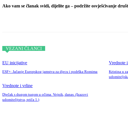
Ako vam se članak svidi, dijelite ga – podržite osvješćivanje društv
Podijeli objavu
VEZANI ČLANCI
EU inicijative
Vrednote i
ESF+: Jačanje Europskog jamstva za djecu i podrška Romima
Kristina u z
udomiteljska
Vrednote i vrline
Dječak s dugom tugom u očima. Vojnik, danas. (Izazovi
udomiteljtstva, priča 1.)