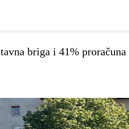
E
DOP I ODRŽIVI RAZVOJ
AKTUALNO
OSVRTI
tavna briga i 41% proračuna 