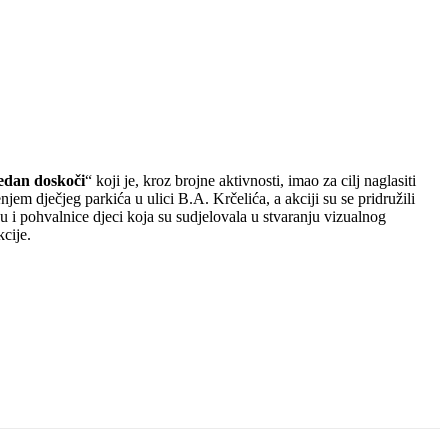
jedan doskoči
“ koji je, kroz brojne aktivnosti, imao za cilj naglasiti
enjem dječjeg parkića u ulici B.A. Krčelića, a akciji su se pridružili
 su i pohvalnice djeci koja su sudjelovala u stvaranju vizualnog
cije.