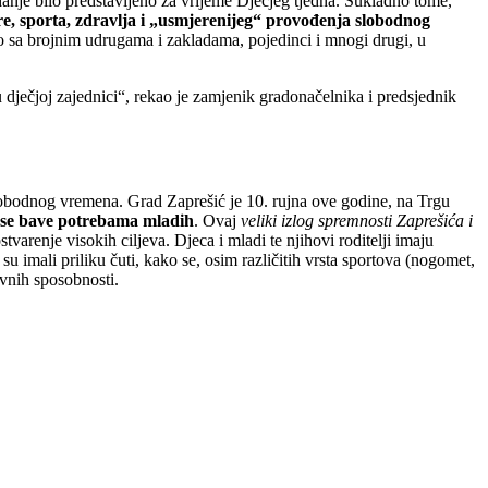
danje bilo predstavljeno za vrijeme Dječjeg tjedna. Sukladno tome,
re, sporta, zdravlja i „usmjerenijeg“ provođenja slobodnog
štvo sa brojnim udrugama i zakladama, pojedinci i mnogi drugi, u
 dječjoj zajednici“, rekao je zamjenik gradonačelnika i predsjednik
 slobodnog vremena. Grad Zaprešić je 10. rujna ove godine, na Trgu
e se bave potrebama mladih
. Ovaj
veliki izlog spremnosti Zaprešića i
arenje visokih ciljeva. Djeca i mladi te njihovi roditelji imaju
su imali priliku čuti, kako se, osim različitih vrsta sportova (nogomet,
tivnih sposobnosti.