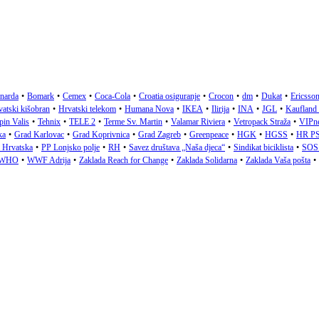
narda
•
Bomark
•
Cemex
•
Coca-Cola
•
Croatia osiguranje
•
Crocon
•
dm
•
Dukat
•
Ericsson
atski kišobran
•
Hrvatski telekom
•
Humana Nova
•
IKEA
•
Ilirija
•
INA
•
JGL
•
Kaufland
pin Valis
•
Tehnix
•
TELE 2
•
Terme Sv. Martin
•
Valamar Riviera
•
Vetropack Straža
•
VIPn
ka
•
Grad Karlovac
•
Grad Koprivnica
•
Grad Zagreb
•
Greenpeace
•
HGK
•
HGSS
•
HR P
a Hrvatska
•
PP Lonjsko polje
•
RH
•
Savez društava „Naša djeca“
•
Sindikat biciklista
•
SOS 
WHO
•
WWF Adrija
•
Zaklada Reach for Change
•
Zaklada Solidarna
•
Zaklada Vaša pošta
•