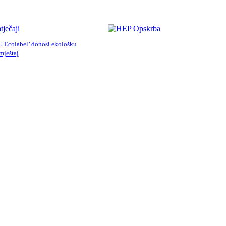
tječaji
 Ecolabel’ donosi ekološku
smještaj