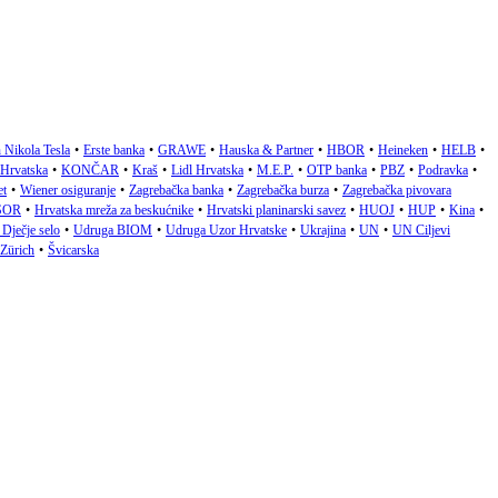
 Nikola Tesla
•
Erste banka
•
GRAWE
•
Hauska & Partner
•
HBOR
•
Heineken
•
HELB
•
 Hrvatska
•
KONČAR
•
Kraš
•
Lidl Hrvatska
•
M.E.P.
•
OTP banka
•
PBZ
•
Podravka
•
et
•
Wiener osiguranje
•
Zagrebačka banka
•
Zagrebačka burza
•
Zagrebačka pivovara
SOR
•
Hrvatska mreža za beskućnike
•
Hrvatski planinarski savez
•
HUOJ
•
HUP
•
Kina
•
Dječje selo
•
Udruga BIOM
•
Udruga Uzor Hrvatske
•
Ukrajina
•
UN
•
UN Ciljevi
Zürich
•
Švicarska