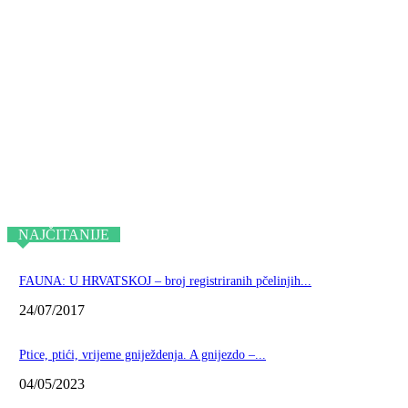
NAJČITANIJE
FAUNA: U HRVATSKOJ – broj registriranih pčelinjih...
24/07/2017
Ptice, ptići, vrijeme gniježdenja. A gnijezdo –...
04/05/2023