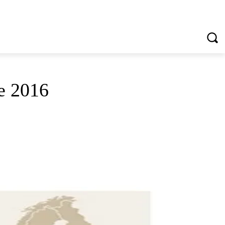
VREDNOTE I VRLINE
VIŠE...
će 2016