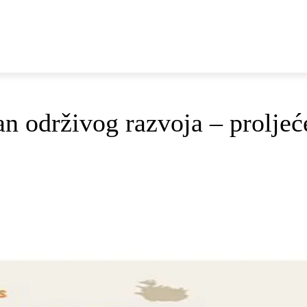
E
DOP I ODRŽIVI RAZVOJ
AKTUALNO
OSVRTI
n održivog razvoja – prolje