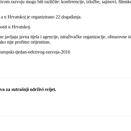
om razvoju mogu biti različite: konferencije, izložbe, sajmovi, filmske p
i, a u Hrvatskoj je organizirano 22 događanja.
osti u Hrvatskoj.
avljaju javna tijela i agencije, istraživačke organizacije, obrazovne is
ko nije profitno orijentiran.
-europski-tjedan-odrzivog-razvoja-2016
a za sutrašnji održivi svijet.