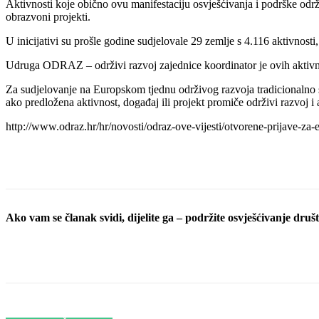
Aktivnosti koje obično ovu manifestaciju osvješćivanja i podrške održiv
obrazvoni projekti.
U inicijativi su prošle godine sudjelovale 29 zemlje s 4.116 aktivnost
Udruga ODRAZ – održivi razvoj zajednice koordinator je ovih aktivn
Za sudjelovanje na Europskom tjednu održivog razvoja tradicionalno se j
ako predložena aktivnost, događaj ili projekt promiče održivi razvoj i a
http://www.odraz.hr/hr/novosti/odraz-ove-vijesti/otvorene-prijave-za
Ako vam se članak svidi, dijelite ga – podržite osvješćivanje društv
Podijeli objavu