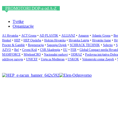
PROMOTORI DOP-a od A-Z
Tvrtke
Organizacije
A1 Hrvatska
•
ACT Grupa
•
AD PLASTIK
•
ALLIANZ
•
Amazon
•
Atlantic Grupa
•
Ber
Henkel
•
HEP
•
HEP Opskrba
•
Holcim Hrvatska
•
Hrvatska Lutrija
•
Hrvatske šume
•
Hrv
Procter & Gamble
•
Regeneracija
•
Saponija Osijek
•
SCHRACK TECHNIK
•
Selectio
•
S
AZVO
•
Beč
•
Crveni Križ
•
CSR Akademija
•
EU
•
FER
•
Global Compact mreža Hrvats
MAMFORCE
•
MijelomCRO
•
Nacionalni parkovi
•
ODRAZ
•
Poslovna inicijativa Dobr
održivog razvoja
•
UNICEF
•
Unija za Mediteran
•
USKOK
•
Volonterski centar Zagreb
•