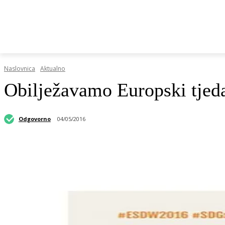
HRVATSKI REGISTAR DOP-A
RAZGOVORI I KOLUMN
Naslovnica
Aktualno
Obilježavamo Europski tjeda
Odgovorno
04/05/2016
Podijeli objavu