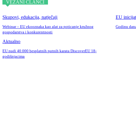
VEZANI ČLANCI
Skupovi, edukacija, natječaji
EU inicija
Webinar – EU ekooznaka kao alat za poticanje kružnog
Godinu dana
gospodarstva i konkurentnosti
Aktualno
EU nudi 40.000 besplatnih putnih karata DiscoverEU 18-
godišnjacima