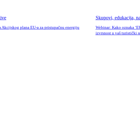
tive
Skupovi, edukacija, na
 Akcijskog plana EU-a za pristupačnu energiju
Webinar: Kako oznaka ‘EU
izvrsnost u vaš turistički 