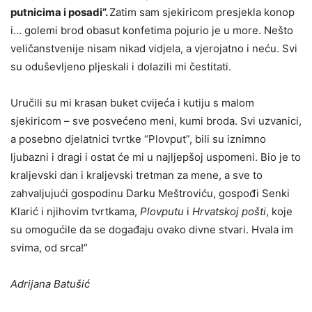
putnicima i posadi”.
Zatim sam sjekiricom presjekla konop
i… golemi brod obasut konfetima pojurio je u more. Nešto
veličanstvenije nisam nikad vidjela, a vjerojatno i neću. Svi
su oduševljeno pljeskali i dolazili mi čestitati.
Uručili su mi krasan buket cvijeća i kutiju s malom
sjekiricom – sve posvećeno meni, kumi broda. Svi uzvanici,
a posebno djelatnici tvrtke “Plovput”, bili su iznimno
ljubazni i dragi i ostat će mi u najljepšoj uspomeni. Bio je to
kraljevski dan i kraljevski tretman za mene, a sve to
zahvaljujući gospodinu Darku Meštroviću, gospođi Senki
Klarić i njihovim tvrtkama,
Plovputu
i
Hrvatskoj pošti
, koje
su omogućile da se događaju ovako divne stvari. Hvala im
svima, od srca!“
Adrijana Batušić