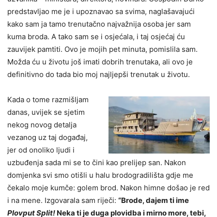
predstavljao me je i upoznavao sa svima, naglašavajući
kako sam ja tamo trenutačno najvažnija osoba jer sam
kuma broda. A tako sam se i osjećala, i taj osjećaj ću
zauvijek pamtiti. Ovo je mojih pet minuta, pomislila sam.
Možda ću u životu još imati dobrih trenutaka, ali ovo je
definitivno do tada bio moj najljepši trenutak u životu.
Kada o tome razmišljam
danas, uvijek se sjetim
nekog novog detalja
vezanog uz taj događaj,
jer od onoliko ljudi i
uzbuđenja sada mi se to čini kao prelijep san. Nakon
domjenka svi smo otišli u halu brodogradilišta gdje me
čekalo moje kumče: golem brod. Nakon himne došao je red
i na mene. Izgovarala sam riječi:
“Brode, dajem ti ime
Plovput Split!
Neka ti je duga plovidba i mirno more, tebi,