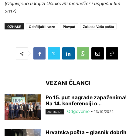
(Objavljeno u knjizi Učinkoviti menadžer i uspješni tim
2017)
OZNAKE
Odašiljači i veze
Plovput
Zaklada Vaša pošta
VEZANI ČLANCI
Po 15. put nagrade zapaženima!
Na 14. konferenciji o...
Odgovorno
-
13/10/2022
AKTUALNO
Hrvatska pošta – glasnik dobrih