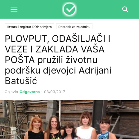
Hrvatski registar DOP primjera
Dobrobit za zajednicu
PLOVPUT, ODAŠILJAČI I
VEZE I ZAKLADA VAŠA
POŠTA pružili životnu
podršku djevojci Adrijani
Batušić
Objavio
Odgovorno
-
03/03/2017