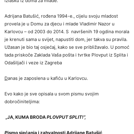
izlasku iz doma za mlade.
Adrijana Batušić, rođena 1994-e., cijelu svoju mladost
provela je u Domu za djecu i mlade Vladimir Nazor u
Karlovcu – od 2003 do 2014. S navršenih 19 ogdina morala
je krenuti sama u svijet, napustiti dom, jer takva su pravila.
Užasan je bio taj osjećaj, kako se sve približavalo. U pomoć
tada priskoče Zaklada Vaša pošta i tvrtke Plovput iz Splita i
Odašiljači i veze iz Zagreba
D
anas je zaposlena u kafiću u Karlovcu.
Evo kako je sve opisala u svom pismu svojim
dobročiniteljima:
„JA, KUMA BRODA
PLOVPUT SPLIT!“,
P
ismo sjećanja i zahvalnosti Adrijane Batušić