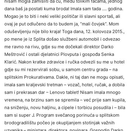
nisam mogla zamisliti da ću, među tolikim facama, jednog
dana baš ja postati kuma broda! Imala sam tada …. godina.
Mogao je to biti i neki veliki političar ili slavni sportaš, ali
ovaj je put odlučeno da to budem ja, “mali čovjek”. Mom
oduševljenju nije bilo kraja! Toga dana, 12. kolovoza 2015.,
po mene je iz Splita došao službeni automobil i odvezao
me ravno na rivu, gdje su me dočekali direktor Darko
Meštrović i ostali djelatnici Plovputa i gospođa Senka
Klarić. Nakon kratke zdravice i ručka odvezli su me u hotel
gdje su mi rezervirali sobu, u samom centru grada – na
splitskim Prokurativama. Dakle, ni taj dan ne mogu opisati,
imala sam kraljevski tretman – vozač, hotel, ručak, a dobila
sam i prekrasan dar – Lenovo tablet! Nisam imala mnogo
vremena, na brzinu sam se spremila – već prije sam kupila,
na sniženju, novu haljinu, a cipele i torbicu posudila i – bila
sam si super J. Program svečanog porinuća u splitskom
brodogradilištu počeo je okupljanjem stotinjak važnih
uzvanika – ministara, direktora, novinara. Gospodin Darko