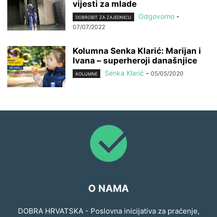
vijesti za mlade
Odgovorno
-
DOBROBIT ZA ZAJEDNICU
07/07/2022
Kolumna Senka Klarić: Marijan i
Ivana – superheroji današnjice
Senka Klarić
-
05/05/2020
KOLUMNE
O NAMA
DOBRA HRVATSKA - Poslovna inicijativa za praćenje,