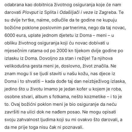
odabrana kao dobitnica životnog osiguranja koje će nam
darovati
Plovput
iz Splita i
Odašiljači i veze
iz Zagreba. Te
su dvije tvrtke, naime, odlučile da te godine ne kupuju
božićne poklone poslovnim partnerima, nego da taj novac,
6000 eura, uplate jednom djetetu iz Doma – meni – u
obliku životnog osiguranja koji ću novac dobivati u
mjesečnim ratama od po 2000 kn tijekom dvije godine po
izlasku iz Doma. Dovoljno za stan i režije! Ta njihova
velikodušna gesta meni je, doslovno, život značila. Ne
znam mogu li se ljudi staviti u našu kožu, nas djece iz
Doma i to shvatiti – kada dođe taj dan neizbježivog izlaska,
jedino što u životu imamo je jedan kofer u kojem je roba,
osobne stvari, album s fotkama, nešto kozmetike – i to je
to. Ovaj božićni poklon meni je bio osiguranje da neću
završiti na ulici dok ne nađem posao. Ne mogu opisati
svoju zahvalnost ljudima koji su mi ovakvo što darovali, a
da me prije toga nisu čak ni poznavali.