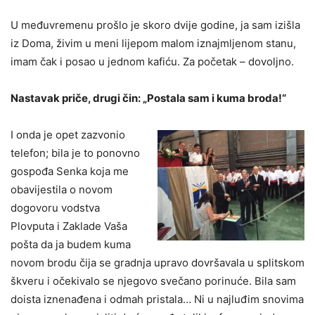
U međuvremenu prošlo je skoro dvije godine, ja sam izišla
iz Doma, živim u meni lijepom malom iznajmljenom stanu,
imam čak i posao u jednom kafiću. Za početak – dovoljno.
Nastavak priče, drugi čin: „Postala sam i kuma broda!“
I onda je opet zazvonio
telefon; bila je to ponovno
gospođa Senka koja me
obavijestila o novom
dogovoru vodstva
Plovputa i Zaklade Vaša
pošta da ja budem kuma
novom brodu čija se gradnja upravo dovršavala u splitskom
škveru i očekivalo se njegovo svečano porinuće. Bila sam
doista iznenađena i odmah pristala… Ni u najluđim snovima