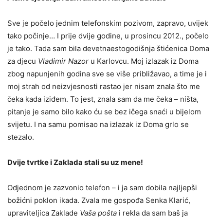
Sve je počelo jednim telefonskim pozivom, zapravo, uvijek
tako počinje… I prije dvije godine, u prosincu 2012., počelo
je tako. Tada sam bila devetnaestogodišnja štićenica Doma
za djecu
Vladimir Nazor
u Karlovcu. Moj izlazak iz Doma
zbog napunjenih godina sve se više približavao, a time je i
moj strah od neizvjesnosti rastao jer nisam znala što me
čeka kada iziđem. To jest, znala sam da me čeka – ništa,
pitanje je samo bilo kako ću se bez ičega snaći u bijelom
svijetu. I na samu pomisao na izlazak iz Doma grlo se
stezalo.
Dvije tvrtke i Zaklada stali su uz mene!
Odjednom je zazvonio telefon – i ja sam dobila najljepši
božićni poklon ikada. Zvala me gospođa Senka Klarić,
upraviteljica Zaklade
Vaša pošta
i rekla da sam baš ja