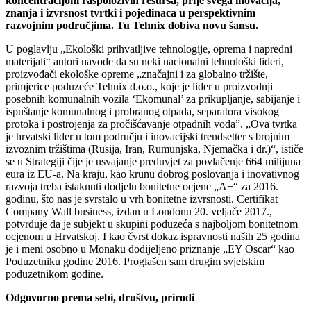
koncentracijom raspoloživih resursa, prije svega inovacija,
znanja i izvrsnost tvrtki i pojedinaca u perspektivnim
razvojnim područjima. Tu Tehnix dobiva novu šansu.
U poglavlju „Ekološki prihvatljive tehnologije, oprema i napredni
materijali“ autori navode da su neki nacionalni tehnološki lideri,
proizvođači ekološke opreme „značajni i za globalno tržište,
primjerice poduzeće Tehnix d.o.o., koje je lider u proizvodnji
posebnih komunalnih vozila ‘Ekomunal’ za prikupljanje, sabijanje i
ispuštanje komunalnog i probranog otpada, separatora visokog
protoka i postrojenja za pročišćavanje otpadnih voda”. „Ova tvrtka
je hrvatski lider u tom području i inovacijski trendsetter s brojnim
izvoznim tržištima (Rusija, Iran, Rumunjska, Njemačka i dr.)“, ističe
se u Strategiji čije je usvajanje preduvjet za povlačenje 664 milijuna
eura iz EU-a. Na kraju, kao krunu dobrog poslovanja i inovativnog
razvoja treba istaknuti dodjelu bonitetne ocjene „A+“ za 2016.
godinu, što nas je svrstalo u vrh bonitetne izvrsnosti. Certifikat
Company Wall business, izdan u Londonu 20. veljače 2017.,
potvrđuje da je subjekt u skupini poduzeća s najboljom bonitetnom
ocjenom u Hrvatskoj. I kao čvrst dokaz ispravnosti naših 25 godina
je i meni osobno u Monaku dodijeljeno priznanje „EY Oscar“ kao
Poduzetniku godine 2016. Proglašen sam drugim svjetskim
poduzetnikom godine.
Odgovorno prema sebi, društvu, prirodi