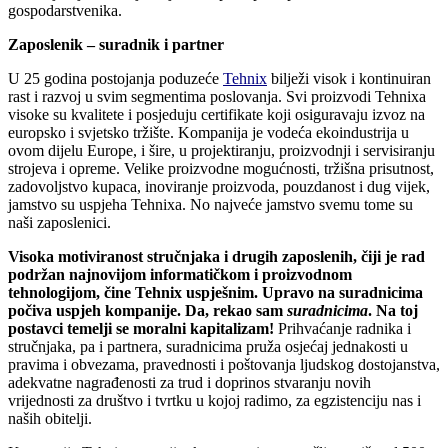
gospodarstvenika.
Zaposlenik – suradnik i partner
U 25 godina postojanja poduzeće
Tehnix
bilježi visok i kontinuiran
rast i razvoj u svim segmentima poslovanja. Svi proizvodi Tehnixa
visoke su kvalitete i posjeduju certifikate koji osiguravaju izvoz na
europsko i svjetsko tržište. Kompanija je vodeća ekoindustrija u
ovom dijelu Europe, i šire, u projektiranju, proizvodnji i servisiranju
strojeva i opreme. Velike proizvodne mogućnosti, tržišna prisutnost,
zadovoljstvo kupaca, inoviranje proizvoda, pouzdanost i dug vijek,
jamstvo su uspjeha Tehnixa. No najveće jamstvo svemu tome su
naši zaposlenici.
Visoka motiviranost stručnjaka i drugih zaposlenih, čiji je rad
podržan najnovijom informatičkom i proizvodnom
tehnologijom, čine Tehnix uspješnim. Upravo na suradnicima
počiva uspjeh kompanije. Da, rekao sam
suradnicima
. Na toj
postavci temelji se moralni kapitalizam!
Prihvaćanje radnika i
stručnjaka, pa i partnera, suradnicima pruža osjećaj jednakosti u
pravima i obvezama, pravednosti i poštovanja ljudskog dostojanstva,
adekvatne nagrađenosti za trud i doprinos stvaranju novih
vrijednosti za društvo i tvrtku u kojoj radimo, za egzistenciju nas i
naših obitelji.