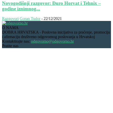
Novogodišnji razgovor: Đuro Horvat i Tehnix –
godine iznimnog...
Razgovori
Goran Tudor
-
22/12/2021
O NAMA
DOBRA HRVATSKA - Poslovna inicijativa za praćenje, promociju
i afirmaciju društveno odgovornog poslovanja u Hrvatskoj
Kontaktirajte nas:
odgovorno@odgovorno.hr
Pratite nas