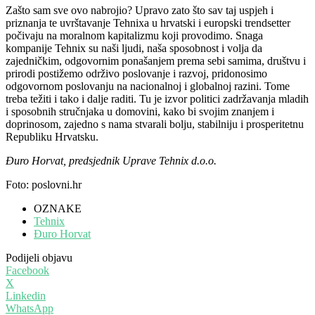
Zašto sam sve ovo nabrojio? Upravo zato što sav taj uspjeh i
priznanja te uvrštavanje Tehnixa u hrvatski i europski trendsetter
počivaju na moralnom kapitalizmu koji provodimo. Snaga
kompanije Tehnix su naši ljudi, naša sposobnost i volja da
zajedničkim, odgovornim ponašanjem prema sebi samima, društvu i
prirodi postižemo održivo poslovanje i razvoj, pridonosimo
odgovornom poslovanju na nacionalnoj i globalnoj razini. Tome
treba težiti i tako i dalje raditi. Tu je izvor politici zadržavanja mladih
i sposobnih stručnjaka u domovini, kako bi svojim znanjem i
doprinosom, zajedno s nama stvarali bolju, stabilniju i prosperitetnu
Republiku Hrvatsku.
Đuro Horvat, predsjednik Uprave Tehnix d.o.o.
Foto: poslovni.hr
OZNAKE
Tehnix
Đuro Horvat
Podijeli objavu
Facebook
X
Linkedin
WhatsApp