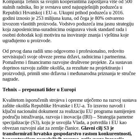
Kompanija Tehnix sa svojim kooperantima zapošljava više od 500
stalnih radnika, što je svrstava ured najuspješnijih poduzeća u
Republici Hrvatskoj i EU-u. Ukupni prihod poduzeća u 2016.
godini iznosio je 253 milijuna kuna, od čega je 80% ostvareno
izvozom vlastitih proizvoda. Vodstvo poduzeća ima jasnu strategiju
koja zaposlenicima-suradnicima osigurava visok standard rada i
osobni dohodak koji motivira na inoviranje znanja i vještina koje
ugrađujemo u proizvode.
Od prvog dana radili smo odgovorno i profesionalno, redovito
servisirajući svoje obveze prema državi, radnicima i partnerima.
Pomažemo i financiramo razvojne društvene projekte. Za sustavan
doprinos razvoju zaštite okoliša, za rezultate na projektiranju i
proizvodnji, primili smo državna i međunarodna priznanja te stručne
nagrade.
Tehnix – prepoznati lider u Europi
Kvalitetom isporučenih strojeva i opreme utječemo na razvoj sustava
zaštite okoliša Republike Hrvatske i EU-a. To izravno navodi i
ključni nacionalni dokument za realizaciju EU programa namijenjen
području istraživanja, razvoja i inovacija (IRI) – Strategija pametne
specijalizacije (S3), koju je usvojila Vlada, a potvrdila i EU kao
obvezan razvojni alat za zemlje članice.
Glavni cilj S3 je
transformirati hrvatsko gospodarstvo rastom konkurentnosti,