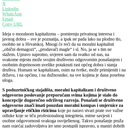
X
Linkedin
WhatsApp
Email
Copy URL
Ideja o moralnom kapitalizmu – pomirenju privatnog interesa i
javnog dobra – sve je poznatija, a ipak ne pada lako na plodno tlo,
osobito ne u Hrvatskoj. Mnogi će reći da su moralni kapitalisti
„obični demagozi“, „prodavači magle“ i sl. No, ja se s tim ne
slažem. Upravo suprotno, uvjeren sam da svatko od nas, na
svakome mjestu može svojim društveno odgovornim ponašanjem i
osobnim doprinosom uvelike potaknuti rast općeg dobra i stanja
društva. Humani se kapitalizam, osim na tvrtke, može primijeniti i na
državu, i na općinu, i na dužnosnike, na sve kojima je dana posebna
uloga.
S poduzetničkog stajališta, moralni kapitalizam i društveno
odgovorno poslovanje preporučam svima kojima je stalo do
koncepcije dugoročno održivog razvoja. Ponašati se društveno
odgovorno znači imati pouzdan moralni kompas i smjernice za
upravljanje etičkim rizicima
koje po naravi stvari prate sve važne
odluke koje se tiču profesionalnog integriteta, mirne savjesti i
osobne odgovornosti svakoga osviještenog. Takvo ponašanje pruža
nam osjećaj zadovoljstva jer smo postupili ispravno, u maniri dobrih