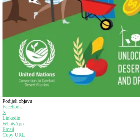
Podijeli objavu
Facebook
X
Linkedin
WhatsApp
Email
Copy URL