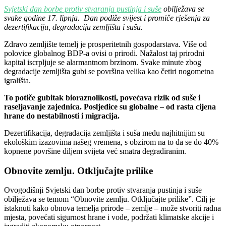
Svjetski dan borbe protiv stvaranja pustinja i suše
obilježava se
svake godine 17. lipnja. Dan podiže svijest i promiče rješenja za
dezertifikaciju, degradaciju zemljišta i sušu.
Zdravo zemljište temelj je prosperitetnih gospodarstava. Više od
polovice globalnog BDP-a ovisi o prirodi. Nažalost taj prirodni
kapital iscrpljuje se alarmantnom brzinom. Svake minute zbog
degradacije zemljišta gubi se površina velika kao četiri nogometna
igrališta.
To potiče gubitak bioraznolikosti, povećava rizik od suše i
raseljavanje zajednica. Posljedice su globalne – od rasta cijena
hrane do nestabilnosti i migracija.
Dezertifikacija, degradacija zemljišta i suša među najhitnijim su
ekološkim izazovima našeg vremena, s obzirom na to da se do 40%
kopnene površine diljem svijeta već smatra degradiranim.
Obnovite zemlju. Otključajte prilike
Ovogodišnji Svjetski dan borbe protiv stvaranja pustinja i suše
obilježava se temom “Obnovite zemlju. Otključajte prilike”. Cilj je
istaknuti kako obnova temelja prirode – zemlje – može stvoriti radna
mjesta, povećati sigurnost hrane i vode, podržati klimatske akcije i