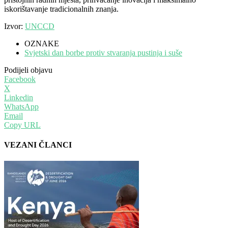
iskorištavanje tradicionalnih znanja.
Izvor:
UNCCD
OZNAKE
Svjetski dan borbe protiv stvaranja pustinja i suše
Podijeli objavu
Facebook
X
Linkedin
WhatsApp
Email
Copy URL
VEZANI ČLANCI