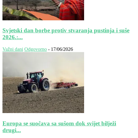
Svjetski dan borbe protiv stvaranja pustinja i suše
2026.:...
Važni dani
Odgovorno
-
17/06/2026
Europa se suočava sa sušom dok svijet bilježi
drugi...