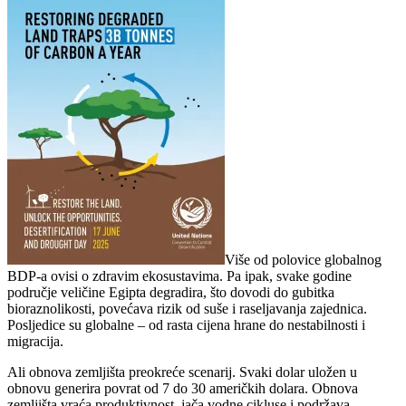
Više od polovice globalnog
BDP-a ovisi o zdravim ekosustavima. Pa ipak, svake godine
područje veličine Egipta degradira, što dovodi do gubitka
bioraznolikosti, povećava rizik od suše i raseljavanja zajednica.
Posljedice su globalne – od rasta cijena hrane do nestabilnosti i
migracija.
Ali obnova zemljišta preokreće scenarij. Svaki dolar uložen u
obnovu generira povrat od 7 do 30 američkih dolara. Obnova
zemljišta vraća produktivnost, jača vodne cikluse i podržava