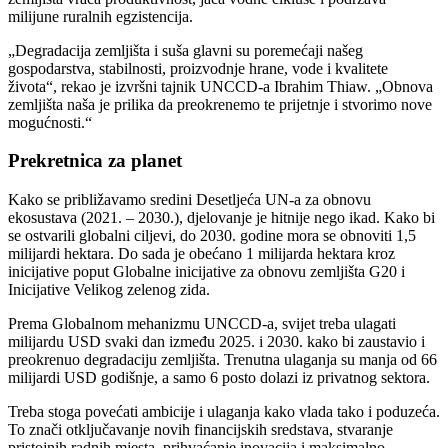
milijune ruralnih egzistencija.
„Degradacija zemljišta i suša glavni su poremećaji našeg
gospodarstva, stabilnosti, proizvodnje hrane, vode i kvalitete
života“, rekao je izvršni tajnik UNCCD-a Ibrahim Thiaw. „Obnova
zemljišta naša je prilika da preokrenemo te prijetnje i stvorimo nove
mogućnosti.“
Prekretnica za planet
Kako se približavamo sredini Desetljeća UN-a za obnovu
ekosustava (2021. – 2030.), djelovanje je hitnije nego ikad. Kako bi
se ostvarili globalni ciljevi, do 2030. godine mora se obnoviti 1,5
milijardi hektara. Do sada je obećano 1 milijarda hektara kroz
inicijative poput Globalne inicijative za obnovu zemljišta G20 i
Inicijative Velikog zelenog zida.
Prema Globalnom mehanizmu UNCCD-a, svijet treba ulagati
milijardu USD svaki dan između 2025. i 2030. kako bi zaustavio i
preokrenuo degradaciju zemljišta. Trenutna ulaganja su manja od 66
milijardi USD godišnje, a samo 6 posto dolazi iz privatnog sektora.
Treba stoga povećati ambicije i ulaganja kako vlada tako i poduzeća.
To znači otključavanje novih financijskih sredstava, stvaranje
pristojnih radnih mjesta, prihvaćanje inovacija i maksimalno