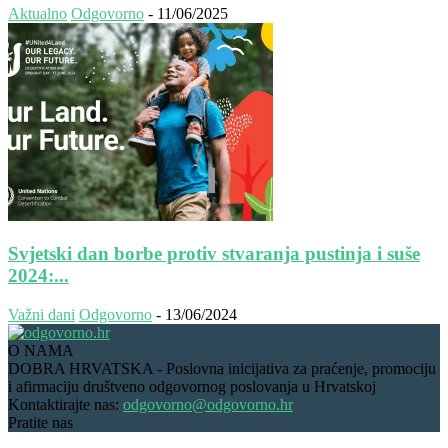
Aktualno
Odgovorno
-
11/06/2025
Svjetski dan borbe protiv stvaranja pustinja i suše
2024:...
Važni dani
Odgovorno
-
13/06/2024
O NAMA
DOBRA HRVATSKA - Poslovna inicijativa za praćenje, promociju
i afirmaciju društveno odgovornog poslovanja u Hrvatskoj
Kontaktirajte nas:
odgovorno@odgovorno.hr
Pratite nas