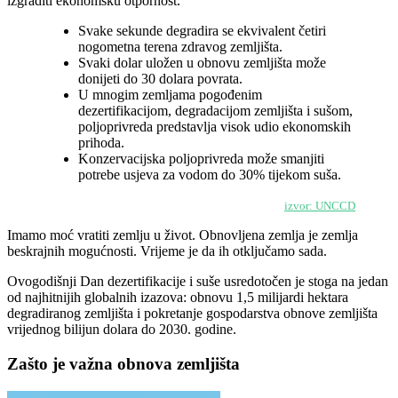
izgraditi ekonomsku otpornost.
Svake sekunde degradira se ekvivalent četiri
nogometna terena zdravog zemljišta.
Svaki dolar uložen u obnovu zemljišta može
donijeti do 30 dolara povrata.
U mnogim zemljama pogođenim
dezertifikacijom, degradacijom zemljišta i sušom,
poljoprivreda predstavlja visok udio ekonomskih
prihoda.
Konzervacijska poljoprivreda može smanjiti
potrebe usjeva za vodom do 30% tijekom suša.
izvor: UNCCD
Imamo moć vratiti zemlju u život. Obnovljena zemlja je zemlja
beskrajnih mogućnosti. Vrijeme je da ih otključamo sada.
Ovogodišnji Dan dezertifikacije i suše usredotočen je stoga na jedan
od najhitnijih globalnih izazova: obnovu 1,5 milijardi hektara
degradiranog zemljišta i pokretanje gospodarstva obnove zemljišta
vrijednog bilijun dolara do 2030. godine.
Zašto je važna obnova zemljišta