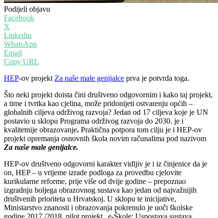
Podijeli objavu
Facebook
X
Linkedin
WhatsApp
Email
Copy URL
HEP
-ov projekt
Za naše male genijalce
prva je potvrda toga.
Što neki projekt doista čini društveno odgovornim i kako taj projekt,
a time i tvrtka kao cjelina, može pridonijeti ostvarenju općih –
globalnih ciljeva održivog razvoja? Jedan od 17 ciljeva koje je UN
postavio u sklopu Programa održivog razvoja do 2030. je i
kvalitetnije obrazovanje
.
Praktična potpora tom cilju je i HEP-ov
projekt opremanja osnovnih škola novim računalima pod nazivom
Za naše male genijalce.
HEP-ov društveno odgovorni karakter vidljiv je i iz činjenice da je
on, HEP – u vrijeme izrade podloga za provedbu cjelovite
kurikularne reforme, prije više od dvije godine – prepoznao
izgradnju boljega obrazovnog sustava kao jedan od najvažnijih
društvenih prioriteta u Hrvatskoj. U sklopu te inicijative,
Ministarstvo znanosti i obrazovanja pokrenulo je uoči školske
godine 2017./2018. pilot projekt „e-Škole: Uspostava sustava