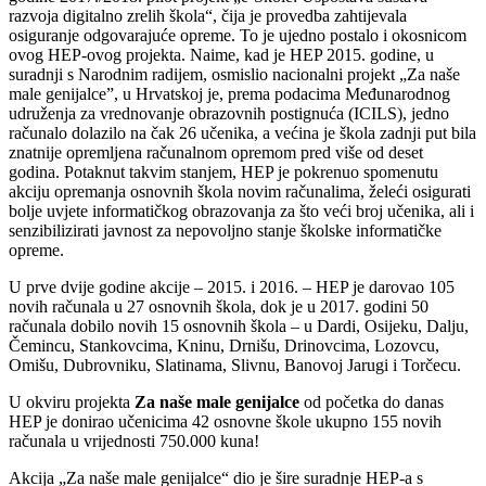
razvoja digitalno zrelih škola“, čija je provedba zahtijevala
osiguranje odgovarajuće opreme. To je ujedno postalo i okosnicom
ovog HEP-ovog projekta. Naime, kad je HEP 2015. godine, u
suradnji s Narodnim radijem, osmislio nacionalni projekt „Za naše
male genijalce”, u Hrvatskoj je, prema podacima Međunarodnog
udruženja za vrednovanje obrazovnih postignuća (ICILS), jedno
računalo dolazilo na čak 26 učenika, a većina je škola zadnji put bila
znatnije opremljena računalnom opremom pred više od deset
godina. Potaknut takvim stanjem, HEP je pokrenuo spomenutu
akciju opremanja osnovnih škola novim računalima, želeći osigurati
bolje uvjete informatičkog obrazovanja za što veći broj učenika, ali i
senzibilizirati javnost za nepovoljno stanje školske informatičke
opreme.
U prve dvije godine akcije – 2015. i 2016. – HEP je darovao 105
novih računala u 27 osnovnih škola, dok je u 2017. godini 50
računala dobilo novih 15 osnovnih škola – u Dardi, Osijeku, Dalju,
Čemincu, Stankovcima, Kninu, Drnišu, Drinovcima, Lozovcu,
Omišu, Dubrovniku, Slatinama, Slivnu, Banovoj Jarugi i Torčecu.
U okviru projekta
Za naše male genijalce
od početka do danas
HEP je donirao učenicima 42 osnovne škole ukupno 155 novih
računala u vrijednosti 750.000 kuna!
Akcija „Za naše male genijalce“ dio je šire suradnje HEP-a s