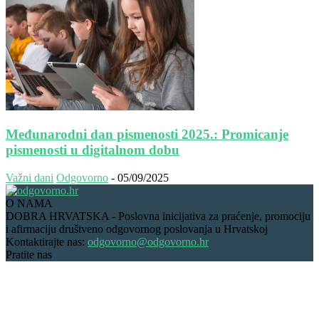
Međunarodni dan pismenosti 2025.: Promicanje
pismenosti u digitalnom dobu
Važni dani
Odgovorno
-
05/09/2025
O NAMA
DOBRA HRVATSKA - Poslovna inicijativa za praćenje, promociju
i afirmaciju društveno odgovornog poslovanja u Hrvatskoj
Kontaktirajte nas:
odgovorno@odgovorno.hr
Pratite nas