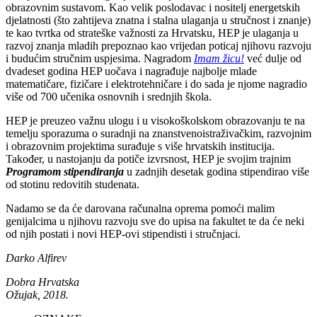
obrazovnim sustavom. Kao velik poslodavac i nositelj energetskih
djelatnosti (što zahtijeva znatna i stalna ulaganja u stručnost i znanje)
te kao tvrtka od strateške važnosti za Hrvatsku, HEP je ulaganja u
razvoj znanja mladih prepoznao kao vrijedan poticaj njihovu razvoju
i budućim stručnim uspjesima. Nagradom
Imam žicu!
već dulje od
dvadeset godina HEP uočava i nagrađuje najbolje mlade
matematičare, fizičare i elektrotehničare i do sada je njome nagradio
više od 700 učenika osnovnih i srednjih škola.
HEP je preuzeo važnu ulogu i u visokoškolskom obrazovanju te na
temelju sporazuma o suradnji na znanstvenoistraživačkim, razvojnim
i obrazovnim projektima surađuje s više hrvatskih institucija.
Također, u nastojanju da potiče izvrsnost, HEP je svojim trajnim
Programom stipendiranja
u zadnjih desetak godina stipendirao više
od stotinu redovitih studenata.
Nadamo se da će darovana računalna oprema pomoći malim
genijalcima u njihovu razvoju sve do upisa na fakultet te da će neki
od njih postati i novi HEP-ovi stipendisti i stručnjaci.
Darko Alfirev
Dobra Hrvatska
Ožujak, 2018.